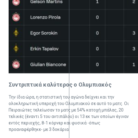
Συντριπτικά καλύτερος ο Ολυμπιακός
Την ίδια ώρα, η στατιστική του αγώνα δείχνει και την
ολοκληρωτική υπεροχή του Ολυμπιακού σε αυτό το ματς. Οι
Πειραιώτες τελείωσαν το ματς με 54% κατοχή μπάλας, 20
τελικές (έναντι 5 του αντιπάλου) οι 13 εκ των οποίων έγιναν
εντός περιοχής, 8-1 κόρνερ και φυσικά -όπως
προαναφέρθηκε- με 3 δοκάρια.