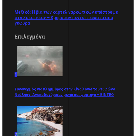
Μεξικό: Η βία των καρτέλ ναρκωτικών επέστρεψε
στη Zακατέκας – Κρέμασαν πέντε πτώματα από
γέφυρα
Επιλεγμένα
1
Συναγερμός για πλημμύρες στην Κίνα λόγω του τυφώνα
Ντόλφιν: Αναποδογύρισαν μέχρι και φορτηγά – BINTEO
2