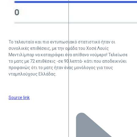
Το τελευταίο και πιο εντυπωσιακό στατιστικό ήταν οι
συνολικές επιθέσεις, με την ομάδα του Χοσέ Λουίς
Μεντιλίμπαρ να καταγράφει ένα απίθανο νούμερο! Τελείωσε
το ματς με 72 επιθέσεις -σε 90 λεπτά- κάτι που αποδεικνύει
προφανώς ότι το ματς ήταν ένας μονόλογος για τους
νταμπλούχους Ελλάδας.
Source link