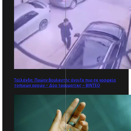
Ταϊλάνδη: Πρώην βουλευτής άνοιξε πυρ σε γραφεία
τοπικών αρχών – Δύο τραυματίες – ΒΙΝΤΕΟ