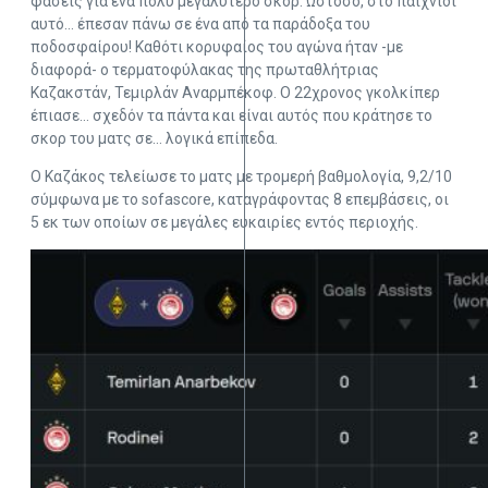
φάσεις για ένα πολύ μεγαλύτερο σκορ. Ωστόσο, στο παιχνίδι
αυτό… έπεσαν πάνω σε ένα από τα παράδοξα του
ποδοσφαίρου! Καθότι κορυφαίος του αγώνα ήταν -με
διαφορά- ο τερματοφύλακας της πρωταθλήτριας
Καζακστάν, Τεμιρλάν Αναρμπέκοφ. Ο 22χρονος γκολκίπερ
έπιασε… σχεδόν τα πάντα και είναι αυτός που κράτησε το
σκορ του ματς σε… λογικά επίπεδα.
Ο Καζάκος τελείωσε το ματς με τρομερή βαθμολογία, 9,2/10
σύμφωνα με το sofascore, καταγράφοντας 8 επεμβάσεις, οι
5 εκ των οποίων σε μεγάλες ευκαιρίες εντός περιοχής.