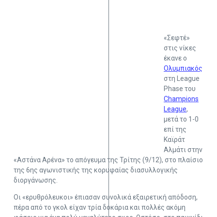
«Σεφτέ»
στις νίκες
έκανε ο
Ολυμπιακός
στη League
Phase του
Champions
League
,
μετά το 1-0
επί της
Καϊράτ
Αλμάτι στην
«Αστάνα Αρένα» το απόγευμα της Τρίτης (9/12), στο πλαίσιο
της 6ης αγωνιστικής της κορυφαίας διασυλλογικής
διοργάνωσης.
Οι «ερυθρόλευκοι» έπιασαν συνολικά εξαιρετική απόδοση,
πέρα από το γκολ είχαν τρία δοκάρια και πολλές ακόμη