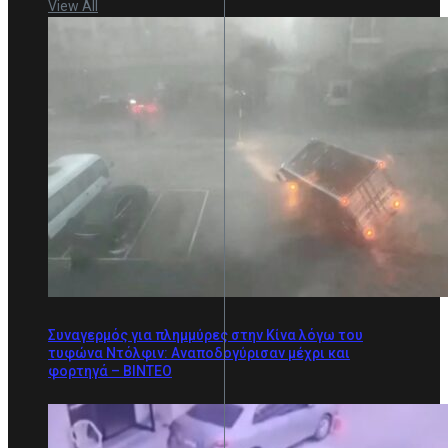
View All
Συναγερμός για πλημμύρες στην Κίνα λόγω του
τυφώνα Ντόλφιν: Αναποδογύρισαν μέχρι και
φορτηγά – BINTEO