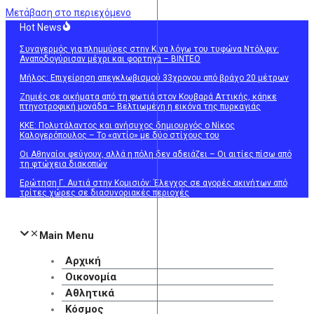
Μετάβαση στο περιεχόμενο
Hot News
Συναγερμός για πλημμύρες στην Κίνα λόγω του τυφώνα Ντόλφιν:
Αναποδογύρισαν μέχρι και φορτηγά – BINTEO
Μήλος: Επιχείρηση απεγκλωβισμού 33χρονου από βράχο 20 μέτρων
Ζημιές σε οικήματα από τη φωτιά στον Κουβαρά Αττικής, κάηκε
πτηνοτροφική μονάδα – Βελτιωμένη η εικόνα της πυρκαγιάς
ΚΚΕ: Πολυτάλαντος και ανήσυχος δημιουργός ο Νίκος
Καλογερόπουλος – Το «αντίο» με δύο στίχους του
Οι Αθηναίοι φεύγουν, αλλά η πόλη δεν αδειάζει – Οι αιτίες πίσω από
τη φτώχεια διακοπών
Ερώτηση Γ. Αυτιά στην Κομισιόν: Έλεγχος σε αγορές ακινήτων από
τρίτες χώρες σε διασυνοριακές περιοχές
Main Menu
Αρχική
Οικονομία
Αθλητικά
Κόσμος