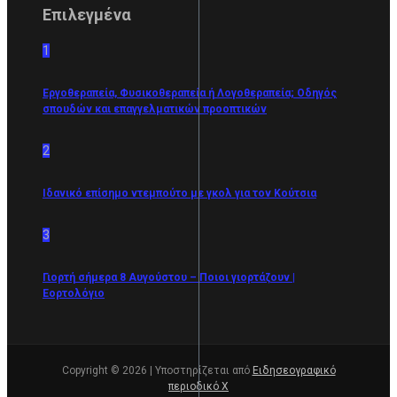
Επιλεγμένα
1
Εργοθεραπεία, Φυσικοθεραπεία ή Λογοθεραπεία; Οδηγός
σπουδών και επαγγελματικών προοπτικών
2
Ιδανικό επίσημο ντεμπούτο με γκολ για τον Κούτσια
3
Γιορτή σήμερα 8 Αυγούστου – Ποιοι γιορτάζουν |
Εορτολόγιο
Copyright © 2026 | Υποστηρίζεται από
Ειδησεογραφικό
περιοδικό Χ