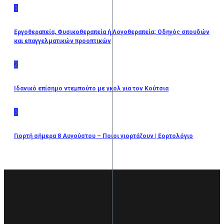
1
Εργοθεραπεία, Φυσικοθεραπεία ή Λογοθεραπεία; Οδηγός σπουδών
και επαγγελματικών προοπτικών
2
Ιδανικό επίσημο ντεμπούτο με γκολ για τον Κούτσια
3
Γιορτή σήμερα 8 Αυγούστου – Ποιοι γιορτάζουν | Εορτολόγιο