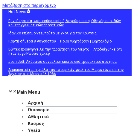
Μετάβαση στο περιεχόμενο
Hot News
Εργοθεραπεία, Φυσικοθεραπεία ή Λογοθεραπεία; Οδηγός σπουδών
και επαγγελματικών προοπτικών
Ιδανικό επίσημο ντεμπούτο με γκολ για τον Κούτσια
Γιορτή σήμερα 8 Αυγούστου – Ποιοι γιορτάζουν | Εορτολόγιο
Βίντεο προανήγγειλε την παραίτηση του Μερτς – Αποδείχθηκε ότι
ήταν έργο Ρώσων χάκερ
Joan Jett: Ακύρωσε συναυλίες έπειτα από τρομακτικό ατύχημα
Δημοπρατείται η μπάλα των ιστορικών γκολ του Μαραντόνα επί της
Αγγλίας στο Μουντιάλ 1986
Main Menu
Αρχική
Οικονομία
Αθλητικά
Κόσμος
Υγεία