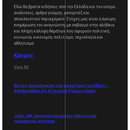
Εδώ θα βρείτε ειδήσεις από την Ελλάδα και τον κόσμο,
αναλύσεις, άρθρα γνώμης, ρεπορτάζ και
αποκλειστικό περιεχόμενο. Στόχος μας είναι η έγκυρη
ενημέρωση του αναγνώστη, με σεβασμό στην αλήθεια
και πλήρη κάλυψη θεμάτων που αφορούν πολιτική,
κοινωνία, οικονομία, πολιτισμό, τεχνολογία και
αθλητισμό.
Κόσμος
View All
Βίντεο προανήγγειλε την παραίτηση του Μερτς –
Αποδείχθηκε ότι ήταν έργο Ρώσων χάκερ
Joan Jett: Ακύρωσε συναυλίες έπειτα από
τρομακτικό ατύχημα