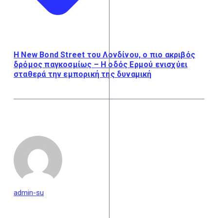
Η New Bond Street του Λονδίνου, ο πιο ακριβός
δρόμος παγκοσμίως – Η οδός Ερμού ενισχύει
σταθερά την εμπορική της δυναμική
admin-su