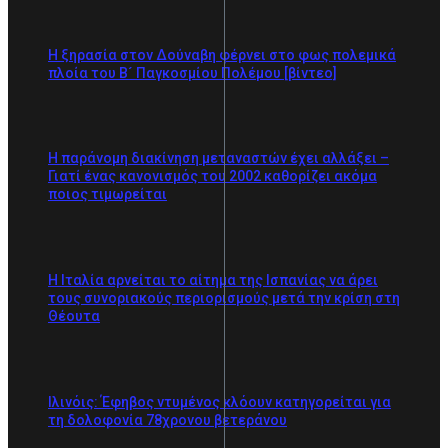
Η ξηρασία στον Δούναβη φέρνει στο φως πολεμικά
πλοία του Β´ Παγκοσμίου Πολέμου [βίντεο]
Η παράνομη διακίνηση μεταναστών έχει αλλάξει –
Γιατί ένας κανονισμός του 2002 καθορίζει ακόμα
ποιος τιμωρείται
Η Ιταλία αρνείται το αίτημα της Ισπανίας να άρει
τους συνοριακούς περιορισμούς μετά την κρίση στη
Θέουτα
Ιλινόις: Έφηβος ντυμένος κλόουν κατηγορείται για
τη δολοφονία 78χρονου βετεράνου