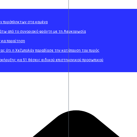
ων πυρόπληκτων στα καμένα
κάτω από το συνοριακό φράχτη με τη Λευκορωσία
 για παραίτηση
τας ότι η Χεζμπολάχ παραβίασε την κατάπαυση του πυρός
κήρυξης για 51 θέσεις ειδικού επιστημονικού προσωπικού