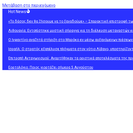
Μετάβαση στο περιεχόμενο
Hot News
«Το δάσος δεν θα ζήσουμε να το ξαναδούμε» – Σπαρακτική επιστροφή τ
Λιθουανία: Εντοπίστηκε μυστική σήραγγα για τη διέλευση μεταναστών 
Ο Ινφαντίνο αναζητά στήριξη στο Μαρόκο εν μέσω αυξανόμενων πιέσεων
Ισραήλ: Ο στρατός εξαπέλυσε πλήγματα στον νότιο Λίβανο, υποστηρίζον
Επιτροπή Ανταγωνισμού: Αναρτήθηκαν τα οριστικά αποτελέσματα της προ
Εορτολόγιο: Ποιος γιορτάζει σήμερα 5 Αυγούστου