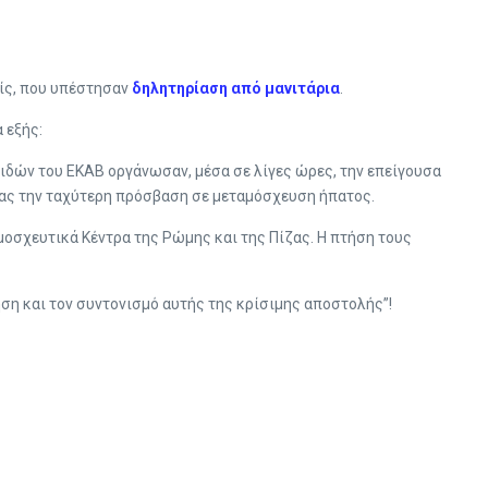
είς, που υπέστησαν
δηλητηρίαση από μανιτάρια
.
 εξής:
δών του ΕΚΑΒ οργάνωσαν, μέσα σε λίγες ώρες, την επείγουσα
ας την ταχύτερη πρόσβαση σε μεταμόσχευση ήπατος.
μοσχευτικά Κέντρα της Ρώμης και της Πίζας. Η πτήση τους
η και τον συντονισμό αυτής της κρίσιμης αποστολής”!