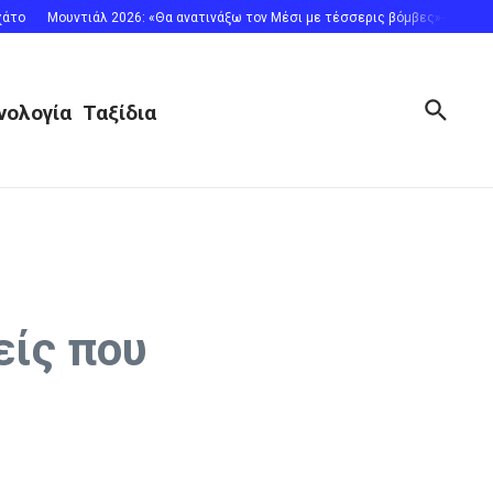
ο
Μουντιάλ 2026: «Θα ανατινάξω τον Μέσι με τέσσερις βόμβες»-Οι απόρρητε
νολογία
Ταξίδια
είς που