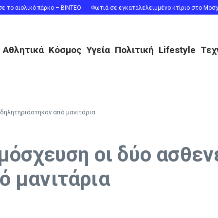
ο αιολικό πάρκο – ΒΙΝΤΕΟ
Φωτιά σε εγκαταλελειμμένο κτίριο στο Μοσχάτ
Αθλητικά
Κόσμος
Υγεία
Πολιτική
Lifestyle
Τεχ
υ δηλητηριάστηκαν από μανιτάρια
αμόσχευση οι δύο ασθεν
ό μανιτάρια