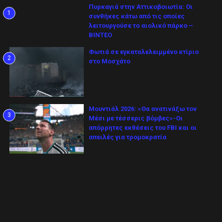
Πυρκαγιά στην Αττικοβοιωτία: Οι
1
συνθήκες κάτω από τις οποίες
λειτουργούσε το αιολικό πάρκο –
ΒΙΝΤΕΟ
Φωτιά σε εγκαταλελειμμένο κτίριο
2
στο Μοσχάτο
Μουντιάλ 2026: «Θα ανατινάξω τον
3
Μέσι με τέσσερις βόμβες»-Οι
απόρρητες εκθέσεις του FBI και οι
απειλές για τρομοκρατία