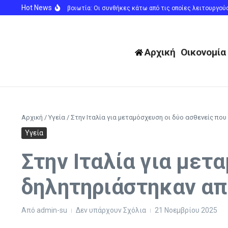
Μετάβαση στο περιεχόμενο
Hot News
ρκαγιά στην Αττικοβοιωτία: Οι συνθήκες κάτω από τις οποίες λειτουργούσε τ
Αρχική
Οικονομία
Αρχική
/
Υγεία
/
Στην Ιταλία για μεταμόσχευση οι δύο ασθενείς πο
Υγεία
Στην Ιταλία για μετ
δηλητηριάστηκαν απ
Από
admin-su
Δεν υπάρχουν Σχόλια
21 Νοεμβρίου 2025