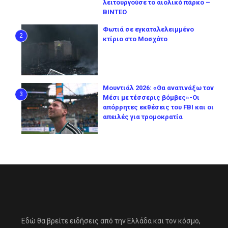
λειτουργούσε το αιολικό πάρκο –
ΒΙΝΤΕΟ
Φωτιά σε εγκαταλελειμμένο
2
κτίριο στο Μοσχάτο
Μουντιάλ 2026: «Θα ανατινάξω τον
3
Μέσι με τέσσερις βόμβες»-Οι
απόρρητες εκθέσεις του FBI και οι
απειλές για τρομοκρατία
Εδώ θα βρείτε ειδήσεις από την Ελλάδα και τον κόσμο,