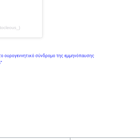
tocleous_)
 το ουρογεννητικό σύνδρομο της εμμηνόπαυσης
5”