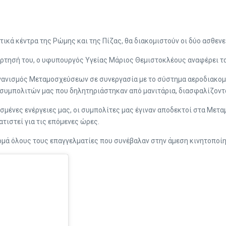
τικά κέντρα της Ρώμης και της Πίζας, θα διακομιστούν οι δύο ασθεν
άρτησή του, ο υφυπουργός Υγείας Μάριος Θεμιστοκλέους αναφέρει τα
γανισμός Μεταμοσχεύσεων σε συνεργασία με το σύστημα αεροδιακομι
συμπολιτών μας που δηλητηριάστηκαν από μανιτάρια, διασφαλίζοντ
ισμένες ενέργειες μας, οι συμπολίτες μας έγιναν αποδεκτοί στα Μετα
τιστεί για τις επόμενες ώρες.
μά όλους τους επαγγελματίες που συνέβαλαν στην άμεση κινητοποίησ