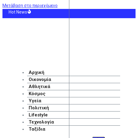
Μετάβαση στο περιεχόμενο
Hot News
α: Νεαρός μετανάστης έχασε τη ζωή του προσπαθώντας να περάσει τα σύνορ
ή Αττική: «Αγώνας δρόμου» για τα αντιπλημμυρικά έργα πριν από τις πρώτες 
οκινή ματιά στην κρίση της Θέουτα: «Δεν αποδεικνύεται ότι το Ραμπάτ οργάν
σμός για Όλους 2026-2027: Αιτήσεις σήμερα για τα ΑΦΜ που λήγουν σε 7 και 8
ηναϊκός: Η ΤΣΣΚΑ 1948 έριξε 3άρα στη Λοκομοτίβ Σόφιας αλλάζοντας όλη τη
 Αθηναίων: Κλείνει ο λόφος Φινοπούλου από τα μεσάνυχτα λόγω κινδύνου πυρ
Αρχική
Οικονομία
Αθλητικά
Κόσμος
Υγεία
Πολιτική
Lifestyle
Τεχνολογία
Ταξίδια