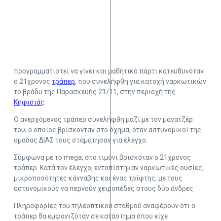
προγραμματιστεί να γίνει και μαθητικό πάρτι κατευθυνόταν
ο 21χρονος
τράπερ
, που συνελήφθη για κατοχή ναρκωτικών
το βράδυ της Παρασκευής 21/11, στην περιοχή της
Κηφισιάς
.
Ο ανερχόμενος τράπερ συνελήφθη μαζί με τον μάνατζέρ
του, ο οποίος βρίσκονταν στο όχημα, όταν αστυνομικοί της
ομάδας ΔΙΑΣ τους σταμάτησαν για έλεγχο.
Σύμφωνα με το mega, στο τιμόνι βρισκόταν ο 21χρονος
τράπερ. Κατά τον έλεγχο, εντοπίστηκαν ναρκωτικές ουσίες,
μικροποσότητες κάνναβης και ένας τρίφτης, με τους
αστυνομικούς να περνούν χειροπέδες στους δύο άνδρες.
Πληροφορίες του τηλεοπτικού σταθμού αναφέρουν ότι ο
τράπερ θα εμφανιζόταν σε κατάστημα όπου είχε