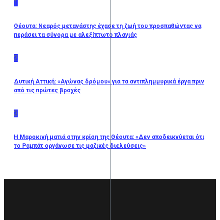
1
Θέουτα: Νεαρός μετανάστης έχασε τη ζωή του προσπαθώντας να
περάσει τα σύνορα με αλεξίπτωτο πλαγιάς
2
Δυτική Αττική: «Αγώνας δρόμου» για τα αντιπλημμυρικά έργα πριν
από τις πρώτες βροχές
3
Η Μαροκινή ματιά στην κρίση της Θέουτα: «Δεν αποδεικνύεται ότι
το Ραμπάτ οργάνωσε τις μαζικές διελεύσεις»