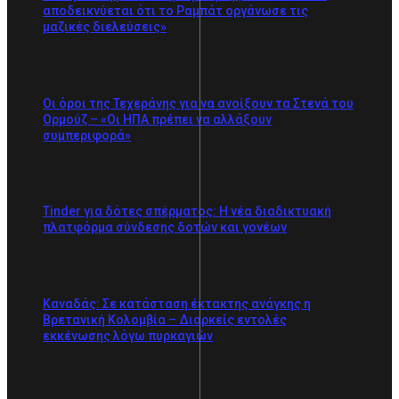
αποδεικνύεται ότι το Ραμπάτ οργάνωσε τις
μαζικές διελεύσεις»
Οι όροι της Τεχεράνης για να ανοίξουν τα Στενά του
Ορμούζ – «Οι ΗΠΑ πρέπει να αλλάξουν
συμπεριφορά»
Tinder για δότες σπέρματος: Η νέα διαδικτυακή
πλατφόρμα σύνδεσης δοτών και γονέων
Καναδάς: Σε κατάσταση έκτακτης ανάγκης η
Βρετανική Κολομβία – Διαρκείς εντολές
εκκένωσης λόγω πυρκαγιών