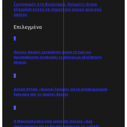
Συναγερμός στη Βουλγαρία: Άγνωστο drone
εξερράγη κοντά σε σημαντικό αγωγό φυσικού
αερίου
Επιλεγμένα
1
Θέουτα: Νεαρός μετανάστης έχασε τη ζωή του
προσπαθώντας να περάσει τα σύνορα με αλεξίπτωτο
πλαγιάς
2
Δυτική Αττική: «Αγώνας δρόμου» για τα αντιπλημμυρικά
έργα πριν από τις πρώτες βροχές
3
Η Μαροκινή ματιά στην κρίση της Θέουτα: «Δεν
αποδεικνύεται ότι το Ραμπάτ οργάνωσε τις μαζικές