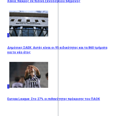
Χανιά: Νεκρός σε πισίνα ξενοδοχείου 64χρονος
2
Δημόσιες ΣΑΕΚ: Αυτές είναι οι 95 ειδικότητες και τα 860 τμήματα
για το νέο έτος
3
Europa League: Στο 27% οι πιθανότητες πρόκρισης του ΠΑΟΚ