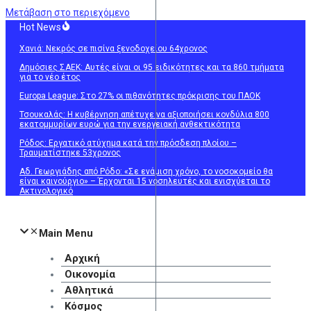
Μετάβαση στο περιεχόμενο
Hot News
Χανιά: Νεκρός σε πισίνα ξενοδοχείου 64χρονος
Δημόσιες ΣΑΕΚ: Αυτές είναι οι 95 ειδικότητες και τα 860 τμήματα
για το νέο έτος
Europa League: Στο 27% οι πιθανότητες πρόκρισης του ΠΑΟΚ
Τσουκαλάς: Η κυβέρνηση απέτυχε να αξιοποιήσει κονδύλια 800
εκατομμυρίων ευρώ για την ενεργειακή ανθεκτικότητα
Ρόδος: Εργατικό ατύχημα κατά την πρόσδεση πλοίου –
Τραυματίστηκε 53χρονος
Αδ. Γεωργιάδης από Ρόδο: «Σε ενάμιση χρόνο, το νοσοκομείο θα
είναι καινούργιο» – Έρχονται 15 νοσηλευτές και ενισχύεται το
Ακτινολογικό
Main Menu
Αρχική
Οικονομία
Αθλητικά
Κόσμος