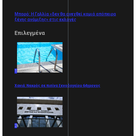
Μπαρό: Η Γαλλία «δεν θα ανεχθεί καμιά απόπειρα
ξένης ανάμιξης» στις εκλογές
Επιλεγμένα
1
Χανιά: Νεκρός σε πισίνα ξενοδοχείου 64χρονος
2