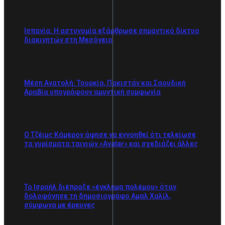
Ισπανία: Η αστυνομία εξάρθρωσε σημαντικό δίκτυο
διακινητών στη Μεσόγειο
Μέση Ανατολή: Τουρκία, Πακιστάν και Σαουδική
Αραβία υπογράφουν αμυντική συμφωνία
Ο Τζέιμς Κάμερον άφησε να εννοηθεί ότι τελείωσε
τα γυρίσματα ταινιών «Avatar» και σχεδιάζει άλλες
Το Ισραήλ διέπραξε «έγκλημα πολέμου» όταν
δολοφόνησε τη δημοσιογράφο Αμαλ Χαλίλ,
σύμφωνα με έρευνες