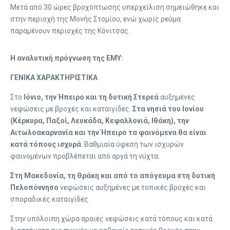
Μετά από 30 ώρες βροχόπτωσης υπερχείλιση σημειώθηκε και
στην περιοχή της Μονής Στομίου, ενώ χωρίς ρεύμα
παραμένουν περιοχές της Κόνιτσας.
H αναλυτική πρόγνωση της ΕΜΥ:
ΓΕΝΙΚΑ ΧΑΡΑΚΤΗΡΙΣΤΙΚΑ
Στο
Ιόνιο, την Ήπειρο και τη δυτική Στερεά
αυξημένες
νεφώσεις με βροχές και καταιγίδες.
Στα νησιά του Ιονίου
(Κέρκυρα, Παξοί, Λευκάδα, Κεφαλλονιά, Ιθάκη), την
Αιτωλοακαρνανία και την Ήπειρο
τα φαινόμενα θα είναι
κατά τόπους ισχυρά
. Βαθμιαία ύφεση των ισχυρών
φαινομένων προβλέπεται από αργά τη νύχτα.
Στη Μακεδονία, τη Θράκη και από το απόγευμα στη δυτική
Πελοπόννησο
νεφώσεις αυξημένες με τοπικές βροχές και
σποραδικές καταιγίδες.
Στην υπόλοιπη χώρα αραιές νεφώσεις κατά τόπους και κατά