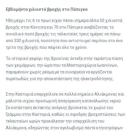
Εβδομήντα χιλιοστά βροχής στο Πάπιγκο
Ήδη μέχρι τις 6 το πρωί είχαν πέσει σήμερα άλλα 50 χιλιοστά
βροχής στην Κόνιτσα και 70 στο Πάπιγκο ανεβάζοντας το
συνολικό ποσό βροχής τις τελευταίες τρεις ημέρες σε πάνω
από 330 χιλιοστά, ποσότητα που αντιστοιχεί περίπου στο ένα
τρίτο της βροχής που πέφτει όλο το χρόνο.
Το ιστορικό γεφύρι της Βροσίνας άντεξε στην τεράστια πίεση
των χειμάρρων, την ώρα που τα Μαστοροχώρια Ιωαννίνων,
παραμένουν χωρίς ρεύμα με τα συναργεία να εργάζονται
πυρετωδώς για την αποκατάσταση της ηλεκτροδότησης.
Στην Καστοριά υπερχείλισε σε πολλά σημεία ο Αλιάκμονας και
μάλιστα ισχύει προσωρινή απαγόρευση κατανάλωσης νερού.
Σε κατάσταση έκτακτης ανάγκης βρίσκεται το χωριό του
Γράμμου στην Καστοριά, καθώς οι σφοδρές βροχοπτώσεις των
τελευταίων ωρών προκάλεσαν την υπερχείλιση του
Αλιάκμονα, οδηγώντας στον εγκλωβισμό πέντε κτηνοτρόφων