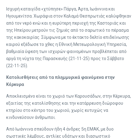
Ισχυρή καταιγίδα «χτύπησε» Πάργα, Άρτα, Ιωάννινα και
Ηγουμενίτσα. Χωράφια στον Καλαμά Θεσπρωτιάς καλύφθηκαν
από τον νερό ενώ και η ευρύτερη περιοχή της Καστοριάς και
της Ηπείρου μετρούν τις ζημιές από το σαρωτικό το πέρασμα
της κακοκαιρίας. Σύμφωνα με το έκτακτο δελτίο επιδείνωσης
καιρού εξέδωσε το χθες η Εθνική Μετεωρολογική Υπηρεσία,
βαθμιαία ύφεση των ισχυρών φαινομένων προβλέπεται από
αργά τη νύχτα της Παρασκευής (21-11-25) προς το Σάββατο
(22-11-25).
Κατολισθήσεις από τα πλημμυρικά φαινόμενα στην
Κέρκυρα
Αποκλεισμένο είναι το χωριό των Καρουσάδων, στην Κέρκυρα,
εξαιτίας της κατολίσθησης και την κατάρρευση διώροφου
κτηρίου στο κέντρο του χωριού, χωρίς ευτυχώς να
κινδυνεύσουν άνθρωποι.
Από Ιωάννινα σπεύδουν ήδη 4 άνδρες 5η ΕΜΑΚ, με δυο
σωστικές λέμβους, αντλίες υδάτων και διασωστικό