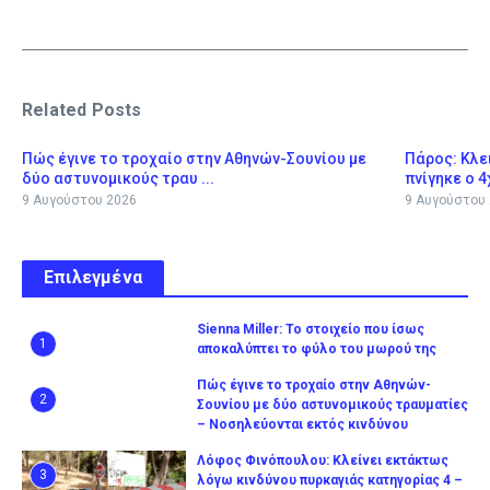
Related Posts
Πώς έγινε το τροχαίο στην Αθηνών-Σουνίου με
Πάρος: Κλε
δύο αστυνομικούς τραυ ...
πνίγηκε ο 4
9 Αυγούστου 2026
9 Αυγούστου
Επιλεγμένα
Sienna Miller: Το στοιχείο που ίσως
1
αποκαλύπτει το φύλο του μωρού της
Πώς έγινε το τροχαίο στην Αθηνών-
2
Σουνίου με δύο αστυνομικούς τραυματίες
– Νοσηλεύονται εκτός κινδύνου
Λόφος Φινόπουλου: Κλείνει εκτάκτως
3
λόγω κινδύνου πυρκαγιάς κατηγορίας 4 –