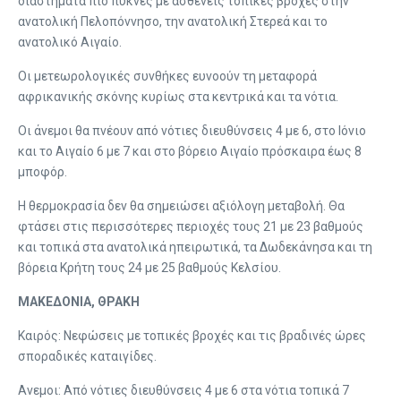
διαστήματα πιο πυκνές με ασθενείς τοπικές βροχές στην
ανατολική Πελοπόννησο, την ανατολική Στερεά και το
ανατολικό Αιγαίο.
Οι μετεωρολογικές συνθήκες ευνοούν τη μεταφορά
αφρικανικής σκόνης κυρίως στα κεντρικά και τα νότια.
Οι άνεμοι θα πνέουν από νότιες διευθύνσεις 4 με 6, στο Ιόνιο
και το Αιγαίο 6 με 7 και στο βόρειο Αιγαίο πρόσκαιρα έως 8
μποφόρ.
Η θερμοκρασία δεν θα σημειώσει αξιόλογη μεταβολή. Θα
φτάσει στις περισσότερες περιοχές τους 21 με 23 βαθμούς
και τοπικά στα ανατολικά ηπειρωτικά, τα Δωδεκάνησα και τη
βόρεια Κρήτη τους 24 με 25 βαθμούς Κελσίου.
ΜΑΚΕΔΟΝΙΑ, ΘΡΑΚΗ
Καιρός: Νεφώσεις με τοπικές βροχές και τις βραδινές ώρες
σποραδικές καταιγίδες.
Ανεμοι: Από νότιες διευθύνσεις 4 με 6 στα νότια τοπικά 7