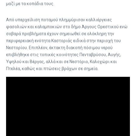
μαζί με τα κοπάδια τους.
Από υπερχείλιση ποταμού πλημμύρισαν καλλιέργειες
φασολιών και καλαμποκιών στο δήμο Άργους Ορεστικού ενώ
σοβαρά προβλήματα έχουν σημειωθεί σε ολόκληρη την
περιφερειακή ενότητα Καστοριάς ειδικά στην περιοχή του
Νεστορίου. Επιπλέον, έκτακτη διακοπή πόσιμου νερού
επιβλήθηκε στις τοπικές κοινότητες Πενταβρύσου, Αυγής,
Υψηλού και Βέργας, αλλά και σε Νεστόριο, Καλοχώρι και
Πτελέα, καθώς και πτώσεις βράχων σε σημεία.