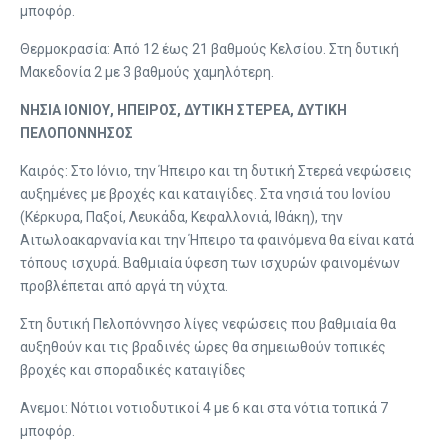
μποφόρ.
Θερμοκρασία: Από 12 έως 21 βαθμούς Κελσίου. Στη δυτική
Μακεδονία 2 με 3 βαθμούς χαμηλότερη.
ΝΗΣΙΑ ΙΟΝΙΟΥ, ΗΠΕΙΡΟΣ, ΔΥΤΙΚΗ ΣΤΕΡΕΑ, ΔΥΤΙΚΗ
ΠΕΛΟΠΟΝΝΗΣΟΣ
Καιρός: Στο Ιόνιο, την Ήπειρο και τη δυτική Στερεά νεφώσεις
αυξημένες με βροχές και καταιγίδες. Στα νησιά του Ιονίου
(Κέρκυρα, Παξοί, Λευκάδα, Κεφαλλονιά, Ιθάκη), την
Αιτωλοακαρνανία και την Ήπειρο τα φαινόμενα θα είναι κατά
τόπους ισχυρά. Βαθμιαία ύφεση των ισχυρών φαινομένων
προβλέπεται από αργά τη νύχτα.
Στη δυτική Πελοπόννησο λίγες νεφώσεις που βαθμιαία θα
αυξηθούν και τις βραδινές ώρες θα σημειωθούν τοπικές
βροχές και σποραδικές καταιγίδες
Ανεμοι: Νότιοι νοτιοδυτικοί 4 με 6 και στα νότια τοπικά 7
μποφόρ.