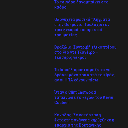
Το τσιγάρο ξαναμπαίνει στο
κάδρο
Ολονύχτια ρωσικά πλήγματα
στην Ουκρανία: Τουλάχιστον
τρεις νεκροί και αρκετοί
τραυματίες
Βραζιλία: Συντριβή ελικοπτέρου
στο Ρίο ντε Τζανέιρο –
Tέσσερις νεκροί
Το Ισραήλ προετοιμάζεται να
δράσει μόνο του κατά του Ιράν,
αν οι ΗΠΑ κάνουν πίσω
Όταν ο Clint Eastwood
ταπείνωσε το «εγώ» του Kevin
Costner
Καναδάς: Σε κατάσταση
έκτακτης ανάγκης κηρύχθηκε η
επαρχία της Βρετανικής