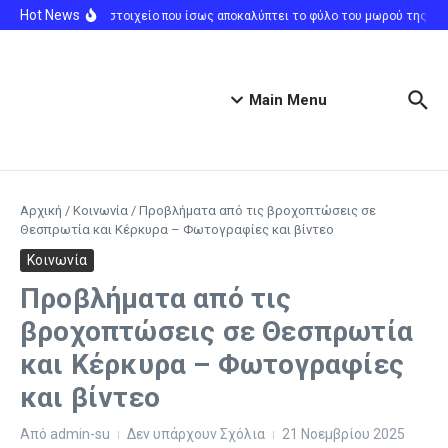
Μετάβαση στο περιεχόμενο
Hot News
Sienna Miller: Το στοιχείο που ίσως αποκαλύπτει το φύλο του μωρού της
Π
Main Menu
Αρχική
/
Κοινωνία
/
Προβλήματα από τις βροχοπτώσεις σε
Θεσπρωτία και Κέρκυρα – Φωτογραφίες και βίντεο
Κοινωνία
Προβλήματα από τις
βροχοπτώσεις σε Θεσπρωτία
και Κέρκυρα – Φωτογραφίες
και βίντεο
Από
admin-su
Δεν υπάρχουν Σχόλια
21 Νοεμβρίου 2025