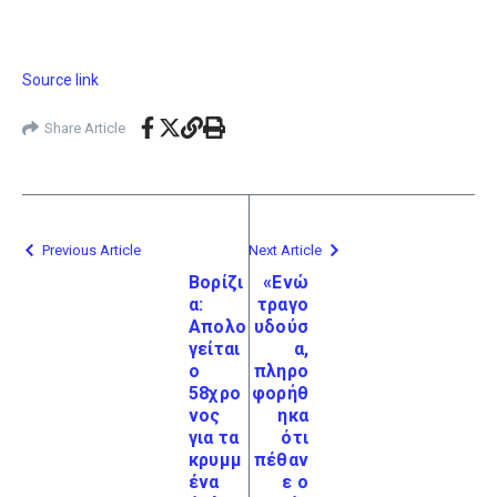
Source link
Share Article
Previous Article
Next Article
Βορίζι
«Ενώ
α:
τραγο
Απολο
υδούσ
γείται
α,
ο
πληρο
58χρο
φορήθ
νος
ηκα
για τα
ότι
κρυμμ
πέθαν
ένα
ε ο