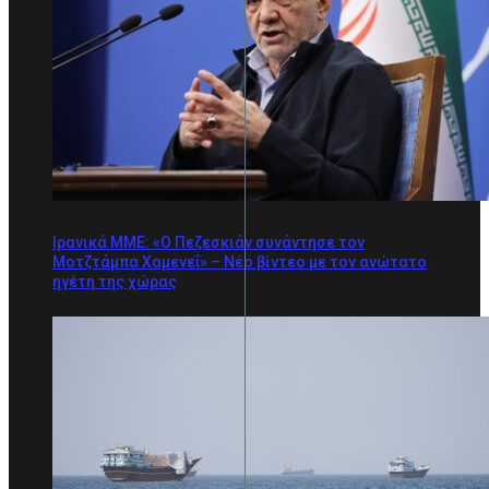
Ιρανικά ΜΜΕ: «Ο Πεζεσκιάν συνάντησε τον
Μοτζτάμπα Χαμενεΐ» – Νέο βίντεο με τον ανώτατο
ηγέτη της χώρας