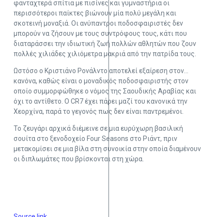
φανταχτερά σπίτια με πισίνες και γυμναστήρια οι
περισσότεροι παίκτες βιώνουν μία πολύ μεγάλη και
σκοτεινή μοναξιά. Οι ανύπαντροι ποδοσφαιριστές δεν
μπορούν να ζήσουν με τους συντρόφους τους, κάτι που
διαταράσσει την ιδιωτική ζωή πολλών αθλητών που ζουν
πολλές χιλιάδες χιλιόμετρα μακριά από την πατρίδα τους.
Ωστόσο ο Κριστιάνο Ρονάλντο αποτελεί εξαίρεση στον…
κανόνα, καθώς είναι ο μοναδικός ποδοσφαιριστής στον
οποίο συμμορφώθηκε ο νόμος της Σαουδικής Αραβίας και
όχι το αντίθετο. Ο CR7 έχει πάρει μαζί του κανονικά την
Χεορχίνα, παρά το γεγονός πως δεν είναι παντρεμένοι.
Το ζευγάρι αρχικά διέμεινε σε μια ευρύχωρη βασιλική
σουίτα στο ξενοδοχείο Four Seasons στο Ριάντ, πριν
μετακομίσει σε μια βίλα στη συνοικία στην οποία διαμένουν
οι διπλωμάτες που βρίσκονται στη χώρα.
Source link