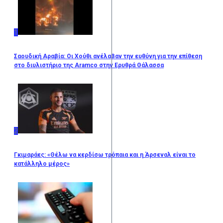
1
Σαουδική Αραβία: Οι Χούθι ανέλαβαν την ευθύνη για την επίθεση
στο διυλιστήριο της Aramco στην Ερυθρά Θάλασσα
2
Γκιμαράες: «Θέλω να κερδίσω τρόπαια και η Άρσεναλ είναι το
κατάλληλο μέρος»