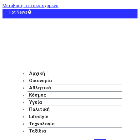
Μετάβαση στο περιεχόμενο
Hot News
ική Αραβία: Οι Χούθι ανέλαβαν την ευθύνη για την επίθεση στο διυλιστήριο
ράες: «Θέλω να κερδίσω τρόπαια και η Άρσεναλ είναι το κατάλληλο μέρος»
λητικές μεταδόσεις της ημέρας
ey Spears: «Θέλω να έρθω πιο κοντά στον Θεό»
νος ανασύρθηκε νεκρός από τη θάλασσα ανάμεσα σε Αγκίστρι και Αίγινα
λίστα με τους 50 πλουσιότερους ιδιοκτήτες ομάδων παγκοσμίως ο Βαγγέλης
Αρχική
Οικονομία
Αθλητικά
Κόσμος
Υγεία
Πολιτική
Lifestyle
Τεχνολογία
Ταξίδια