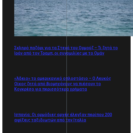
Σκληρό παζάρι για τα Στενά του Ορμούζ – Τι ζητά το
Ιράν από τον Τραμπ, οι συνομιλίες με το Ομάν
«Άδειο» το αμερικανικό οπλοστάσιο – Ο Λευκός
Οίκος ζητά από βιομηχάνους να πιέσουν το
Κογκρέσο για περισσότερα χρήματα
Ισπανία: Οι αρμόδιες αρχές έλεγξαν περίπου 200
αφίξεις ταξιδιωτών από την Ιταλία