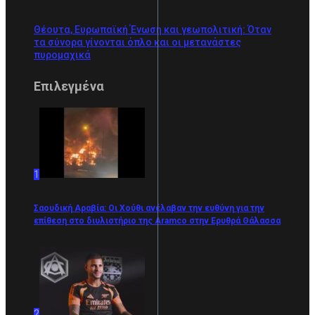
Θέουτα, Ευρωπαϊκή Ένωση και γεωπολιτική: Όταν
τα σύνορα γίνονται όπλο και οι μετανάστες
πυρομαχικά
Επιλεγμένα
1
Σαουδική Αραβία: Οι Χούθι ανέλαβαν την ευθύνη για την
επίθεση στο διυλιστήριο της Aramco στην Ερυθρά Θάλασσα
2