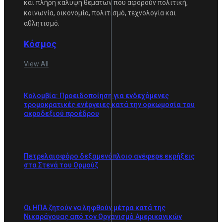
και πλήρη κάλυψη θεμάτων που αφορούν πολιτική,
κοινωνία, οικονομία, πολιτισμό, τεχνολογία και
αθλητισμό.
Κόσμος
View All
Κολομβία: Προειδοποίηση για ενδεχόμενες
τρομοκρατικές ενέργειες κατά την ορκωμοσία του
ακροδεξιού προέδρου
Πετρελαιοφόρο δεξαμενόπλοιο ανέφερε εκρήξεις
στα Στενά του Ορμούζ
Οι ΗΠΑ ζητούν να ληφθούν μέτρα κατά της
Νικαράγουας από τον Οργανισμό Αμερικανικών