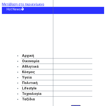
Μετάβαση στο περιεχόμενο
Hot News
επίκεντρο των εξελίξεων για την Τεχνητή Νοημοσύνη και την Ογκολογία
μβία: Προειδοποίηση για ενδεχόμενες τρομοκρατικές ενέργειες κατά την ορ
κουσιτς: «Nα παρουσιαστούμε καλύτεροι στη Βουλγαρία»
ελαιοφόρο δεξαμενόπλοιο ανέφερε εκρήξεις στα Στενά του Ορμούζ
ράφη η συμφωνία για την ηλεκτρική διασύνδεση Ελλάδας-Κύπρου
θετημένη και χωρίς ενεργό μέτωπο η πυρκαγιά στη Σητεία
Αρχική
Οικονομία
Αθλητικά
Κόσμος
Υγεία
Πολιτική
Lifestyle
Τεχνολογία
Ταξίδια