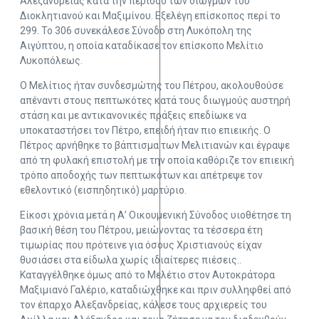
Αλεξανδρείας κατά την περίοδο των διωγμών του
Διοκλητιανού και Μαξιμίνου. Εξελέγη επίσκοπος περί το
299. Το 306 συνεκάλεσε Σύνοδο στη Λυκόπολη της
Αιγύπτου, η οποία καταδίκασε τον επίσκοπο Μελίτιο
Λυκοπόλεως.
Ο Μελίτιος ήταν συνδεσμώτης του Πέτρου, ακολουθούσε
απέναντι στους πεπτωκότες κατά τους διωγμούς αυστηρή
στάση και με αντικανονικές πράξεις επεδίωκε να
υποκαταστήσει τον Πέτρο, επειδή ήταν πιο επιεικής. Ο
Πέτρος αρνήθηκε το βάπτισμα των Μελιτιανών και έγραψε
από τη φυλακή επιστολή με την οποία καθόριζε τον επιεική
τρόπο αποδοχής των πεπτωκότων και απέτρεψε τον
εθελοντικό (εισπηδητικό) μαρτύριο.
Είκοσι χρόνια μετά η Α’ Οικουμενική Σύνοδος υιοθέτησε τη
βασική θέση του Πέτρου, μειώνοντας τα τέσσερα έτη
τιμωρίας που πρότεινε για όσους Χριστιανούς είχαν
θυσιάσει στα είδωλα χωρίς ιδιαίτερες πιέσεις..
Καταγγέλθηκε όμως από το Μελέτιο στον Αυτοκράτορα
Μαξιμιανό Γαλέριο, καταδιώχθηκε και πριν συλληφθεί από
τον έπαρχο Αλεξανδρείας, κάλεσε τους αρχιερείς του