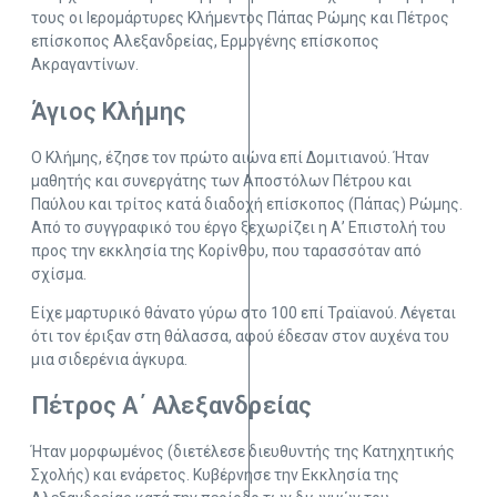
τους οι Ιερομάρτυρες Κλήμεντος Πάπας Ρώμης και Πέτρος
επίσκοπος Αλεξανδρείας, Ερμογένης επίσκοπος
Ακραγαντίνων.
Άγιος Κλήμης
Ο Κλήμης, έζησε τον πρώτο αιώνα επί Δομιτιανού. Ήταν
μαθητής και συνεργάτης των Αποστόλων Πέτρου και
Παύλου και τρίτος κατά διαδοχή επίσκοπος (Πάπας) Ρώμης.
Από το συγγραφικό του έργο ξεχωρίζει η Α’ Επιστολή του
προς την εκκλησία της Κορίνθου, που ταρασσόταν από
σχίσμα.
Είχε μαρτυρικό θάνατο γύρω στο 100 επί Τραϊανού. Λέγεται
ότι τον έριξαν στη θάλασσα, αφού έδεσαν στον αυχένα του
μια σιδερένια άγκυρα.
Πέτρος Α΄ Αλεξανδρείας
Ήταν μορφωμένος (διετέλεσε διευθυντής της Κατηχητικής
Σχολής) και ενάρετος. Κυβέρνησε την Εκκλησία της