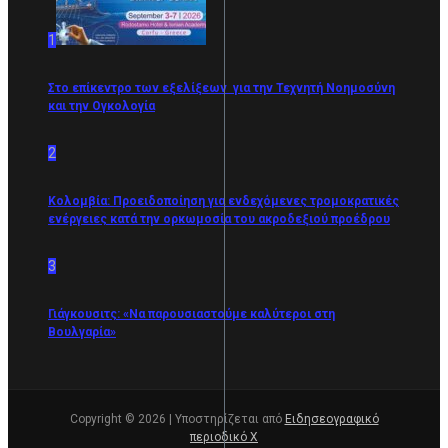
1
Στο επίκεντρο των εξελίξεων για την Τεχνητή Νοημοσύνη
και την Ογκολογία
2
Κολομβία: Προειδοποίηση για ενδεχόμενες τρομοκρατικές
ενέργειες κατά την ορκωμοσία του ακροδεξιού προέδρου
3
Γιάγκουσιτς: «Nα παρουσιαστούμε καλύτεροι στη
Βουλγαρία»
Copyright © 2026 | Υποστηρίζεται από
Ειδησεογραφικό
περιοδικό Χ