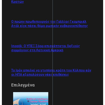
Κρατών
Ο πρώην πρωθυπουργός της Γαλλίας Γκαμπριέλ
Ατάλ είχε πέσει θύμα ρωσικής κυβερνοεπίθεσης
Ισραήλ: Ο ΥΠΕΞ Σάαρ επισκέπτεται δεξιούς
συμμάχους στη Λατινική Αμερική
Το Ιράν απειλεί να χτυπήσει κράτη του Κόλπου εάν
οι ΗΠΑ εξαπολύσουν νέες επιθέσεις
Επιλεγμένα