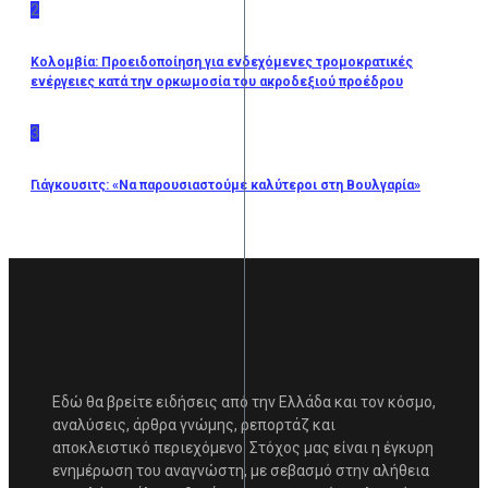
2
Κολομβία: Προειδοποίηση για ενδεχόμενες τρομοκρατικές
ενέργειες κατά την ορκωμοσία του ακροδεξιού προέδρου
3
Γιάγκουσιτς: «Nα παρουσιαστούμε καλύτεροι στη Βουλγαρία»
Εδώ θα βρείτε ειδήσεις από την Ελλάδα και τον κόσμο,
αναλύσεις, άρθρα γνώμης, ρεπορτάζ και
αποκλειστικό περιεχόμενο. Στόχος μας είναι η έγκυρη
ενημέρωση του αναγνώστη, με σεβασμό στην αλήθεια