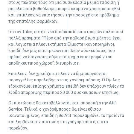
στους πελάτες τους ότι μια συσκευασία με μια τσάκιση ή
μια ελαφριά βαθούλωμα μπορεί ακόμα να χρησιμοποιηθεί
και, επιπλέον, να επιστήσουν την προσοχή στο πρόβλημα
της σπατάλης φαρμάκων.
Για τον Tubis, αυτή η νέα διαδικασία επιστροφών απλοποιεί
πολλά πράγματα: “Πέρα από την καθαρή βιωσιμότητα, έχει
και λογιστικά πλεονεκτήματα: Είμαστε ικανοποιημένοι,
επειδή δεν μας επιστρέφονται πλέον συσκευασίες που
πρέπει να διαχειριστούμε στο τμήμα επιστροφών του
αποθηκευτικού χώρου”, διευκρίνισε.
Επιπλέον, δεν χρειάζεται πλέον να δημιουργούνται
παραγγελίες παραλαβής στους χονδρεμπόρους. Ο Όμιλος
εξοικονομεί επίσης χρήματα, επειδή δεν υπάρχουν πλέον τα
έξοδα απόρριψης περίπου 20.000 συσκευασιών ετησίως.
Οι πιστώσεις θα καταβάλλονται κατ’ αποκοπή στην Atif-
Service. Τελικά, ο χονδρέμπορος θα είναι εξίσου
ικανοποιημένος, επειδή η θα Atif παραλαμβάνει τα προϊόντα
και λαμβάνει την πίστωση πιο γρήγορα από ό,τι στο
παρελθόν.