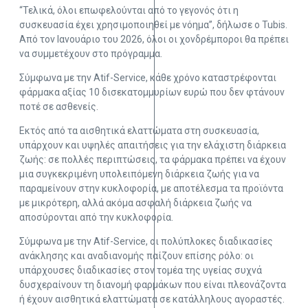
“Τελικά, όλοι επωφελούνται από το γεγονός ότι η
συσκευασία έχει χρησιμοποιηθεί με νόημα”, δήλωσε ο Tubis.
Από τον Ιανουάριο του 2026, όλοι οι χονδρέμποροι θα πρέπει
να συμμετέχουν στο πρόγραμμα.
Σύμφωνα με την Atif-Service, κάθε χρόνο καταστρέφονται
φάρμακα αξίας 10 δισεκατομμυρίων ευρώ που δεν φτάνουν
ποτέ σε ασθενείς.
Εκτός από τα αισθητικά ελαττώματα στη συσκευασία,
υπάρχουν και υψηλές απαιτήσεις για την ελάχιστη διάρκεια
ζωής: σε πολλές περιπτώσεις, τα φάρμακα πρέπει να έχουν
μια συγκεκριμένη υπολειπόμενη διάρκεια ζωής για να
παραμείνουν στην κυκλοφορία, με αποτέλεσμα τα προϊόντα
με μικρότερη, αλλά ακόμα ασφαλή διάρκεια ζωής να
αποσύρονται από την κυκλοφορία.
Σύμφωνα με την Atif-Service, οι πολύπλοκες διαδικασίες
ανάκλησης και αναδιανομής παίζουν επίσης ρόλο: οι
υπάρχουσες διαδικασίες στον τομέα της υγείας συχνά
δυσχεραίνουν τη διανομή φαρμάκων που είναι πλεονάζοντα
ή έχουν αισθητικά ελαττώματα σε κατάλληλους αγοραστές.