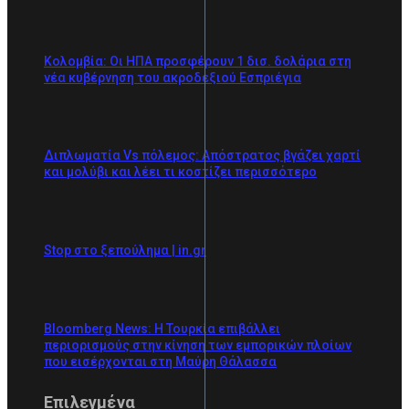
Κολομβία: Οι ΗΠΑ προσφέρουν 1 δισ. δολάρια στη
νέα κυβέρνηση του ακροδεξιού Εσπριέγια
Διπλωματία Vs πόλεμος: Απόστρατος βγάζει χαρτί
και μολύβι και λέει τι κοστίζει περισσότερο
Stop στο ξεπούλημα | in.gr
Bloomberg News: Η Τουρκία επιβάλλει
περιορισμούς στην κίνηση των εμπορικών πλοίων
που εισέρχονται στη Μαύρη Θάλασσα
Επιλεγμένα