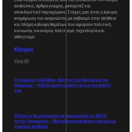
αναλύσεις, άρθρα γνώμης, ρεπορτάζ και
αποκλειστικό περιεχόμενο. Στόχος μας είναι η έγκυρη
ενημέρωση του αναγνώστη, με σεβασμό στην αλήθεια
και πλήρη κάλυψη θεμάτων που αφορούν πολιτική,
κοινωνία, οικονομία, πολιτισμό, τεχνολογία και
αθλητισμό.
Κόσμος
View All
Ο τυφώνας «Dolphin» πλήττει την Οκινάουα της
Ιαπωνίας – Η Κίνα προετοιμάζεται για την άφιξή
του
Ο Πούτιν θα μπορούσε να προκαλέσει το ΝΑΤΟ
εκτός Ουκρανίας – Με κυβερνοεπίθεση ή ακόμη και
χερσαία εισβολή