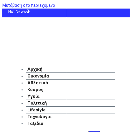
Μετάβαση στο περιεχόμενο
Hot News
gle κρύβει το κουμπί που απενεργοποιεί το AI και το βρήκαμε
ώνας «Dolphin» πλήττει την Οκινάουα της Ιαπωνίας – Η Κίνα προετοιμάζεται γι
υλίδης θα φύγει από την Μπενφίκα, μόνο για μεγάλο πρωτάθλημα» (pic)
ε ο πατέρας του Λιονέλ Μέσι, Χόρχε
τάσταση κινητοποίησης η Αττική και άλλες 5 περιοχές αύριο – Τι αναφέρει ο
όητο περιστατικό στην Κρήτη: Τουρίστας ρώτησε πόσο κοστίζει για να ασελγ
Αρχική
Οικονομία
Αθλητικά
Κόσμος
Υγεία
Πολιτική
Lifestyle
Τεχνολογία
Ταξίδια