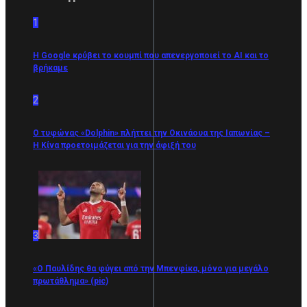
1
Η Google κρύβει το κουμπί που απενεργοποιεί το AI και το
βρήκαμε
2
Ο τυφώνας «Dolphin» πλήττει την Οκινάουα της Ιαπωνίας –
Η Κίνα προετοιμάζεται για την άφιξή του
3
«Ο Παυλίδης θα φύγει από την Μπενφίκα, μόνο για μεγάλο
πρωτάθλημα» (pic)