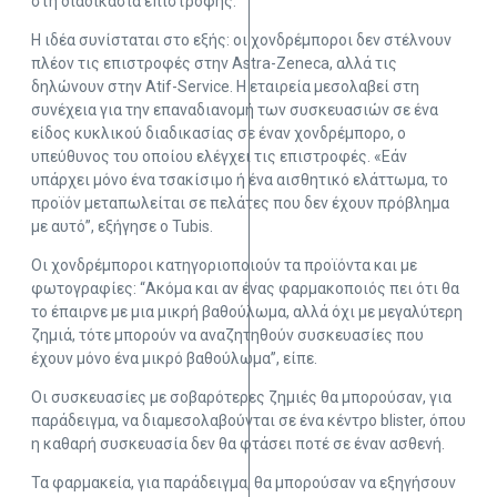
στη διαδικασία επιστροφής.
Η ιδέα συνίσταται στο εξής: οι χονδρέμποροι δεν στέλνουν
πλέον τις επιστροφές στην Astra-Zeneca, αλλά τις
δηλώνουν στην Atif-Service. Η εταιρεία μεσολαβεί στη
συνέχεια για την επαναδιανομή των συσκευασιών σε ένα
είδος κυκλικού διαδικασίας σε έναν χονδρέμπορο, ο
υπεύθυνος του οποίου ελέγχει τις επιστροφές. «Εάν
υπάρχει μόνο ένα τσακίσιμο ή ένα αισθητικό ελάττωμα, το
προϊόν μεταπωλείται σε πελάτες που δεν έχουν πρόβλημα
με αυτό”, εξήγησε ο Tubis.
Οι χονδρέμποροι κατηγοριοποιούν τα προϊόντα και με
φωτογραφίες: “Ακόμα και αν ένας φαρμακοποιός πει ότι θα
το έπαιρνε με μια μικρή βαθούλωμα, αλλά όχι με μεγαλύτερη
ζημιά, τότε μπορούν να αναζητηθούν συσκευασίες που
έχουν μόνο ένα μικρό βαθούλωμα”, είπε.
Οι συσκευασίες με σοβαρότερες ζημιές θα μπορούσαν, για
παράδειγμα, να διαμεσολαβούνται σε ένα κέντρο blister, όπου
η καθαρή συσκευασία δεν θα φτάσει ποτέ σε έναν ασθενή.
Τα φαρμακεία, για παράδειγμα, θα μπορούσαν να εξηγήσουν