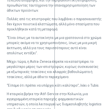
τα έξοδα απόρριψης και την περιβαλλοντική επιβάρυνση,
προωθώντας ταυτόχρονα την επαναχρησιμοποίηση των
άθικτων προϊόντων.
Πολλές από τις επιστροφές που λαμβάνει ο παρασκευαστής
δεν έχουν ποιοτικά ελαττώματα, αλλά μόνο σπασίματα που
προκλήθηκαν κατά τη μεταφορά.
“Είναι όπως με τα αυτοκίνητα: με μια γρατσουνιά στο χρώμα
μπορείς ακόμα να το χρησιμοποιήσεις, ίσως με μια μικρή
έκπτωση, αλλά για τους περισσότερους αυτό είναι
απολύτως εντάξει”.
Μέχρι τώρα, η Astra-Zeneca έπρεπε να καταστρέφει το
μεγαλύτερο μέρος των επιστροφών, κυρίως συσκευασίες
με εξωτερικές τσακίσεις και ελαφρές βαθουλώματα ή
τσακίσεις, αλλά με άθικτο περιεχόμενο.
“Είπαμε ότι πρέπει να υπάρχει κάτι καλύτερο”, λέει ο Tubis.
Η εταιρεία βρήκε την Atif-Service στην Κολωνία, μια
εγγεγραμμένη εταιρεία παροχής φαρμακευτικών
υπηρεσιών, η οποία λειτουργεί ως διαμεσολαβητής logistics