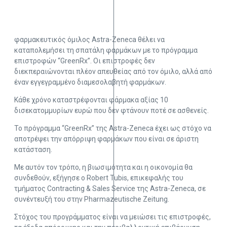
φαρμακευτικός όμιλος Astra-Zeneca θέλει να
καταπολεμήσει τη σπατάλη φαρμάκων με το πρόγραμμα
επιστροφών “GreenRx”. Οι επιστροφές δεν
διεκπεραιώνονται πλέον απευθείας από τον όμιλο, αλλά από
έναν εγγεγραμμένο διαμεσολαβητή φαρμάκων.
Κάθε χρόνο καταστρέφονται φάρμακα αξίας 10
δισεκατομμυρίων ευρώ που δεν φτάνουν ποτέ σε ασθενείς.
Το πρόγραμμα “GreenRx” της Astra-Zeneca έχει ως στόχο να
αποτρέψει την απόρριψη φαρμάκων που είναι σε άριστη
κατάσταση.
Με αυτόν τον τρόπο, η βιωσιμότητα και η οικονομία θα
συνδεθούν, εξήγησε ο Robert Tubis, επικεφαλής του
τμήματος Contracting & Sales Service της Astra-Zeneca, σε
συνέντευξή του στην Pharmazeutische Zeitung.
Στόχος του προγράμματος είναι να μειώσει τις επιστροφές,