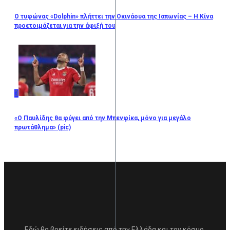
Ο τυφώνας «Dolphin» πλήττει την Οκινάουα της Ιαπωνίας – Η Κίνα
προετοιμάζεται για την άφιξή του
3
«Ο Παυλίδης θα φύγει από την Μπενφίκα, μόνο για μεγάλο
πρωτάθλημα» (pic)
Εδώ θα βρείτε ειδήσεις από την Ελλάδα και τον κόσμο,