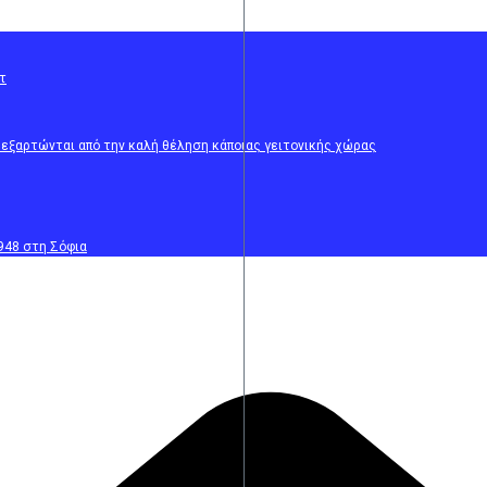
τ
ι εξαρτώνται από την καλή θέληση κάποιας γειτονικής χώρας
1948 στη Σόφια