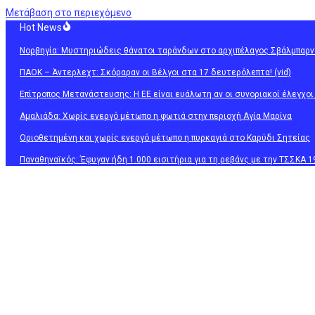
Μετάβαση στο περιεχόμενο
Hot News
Νορβηγία: Μυστηριώδεις θάνατοι ταράνδων στο αρχιπέλαγος Σβάλμπαρν
ΠΑΟΚ – Άντερλεχτ: Σκόραραν οι Βέλγοι στα 17 δευτερόλεπτα! (vid)
Επίτροπος Μετανάστευσης: Η ΕΕ είναι ευάλωτη αν οι συνοριακοί έλεγχο
Αμαλιάδα: Χωρίς ενεργό μέτωπο η φωτιά στην περιοχή Αγία Μαρίνα
Οριοθετημένη και χωρίς ενεργό μέτωπο η πυρκαγιά στο Καρύδι Σητείας
Παναθηναϊκός: Έφυγαν ήδη 1.000 εισιτήρια για τη ρεβάνς με την ΤΣΣΚΑ 