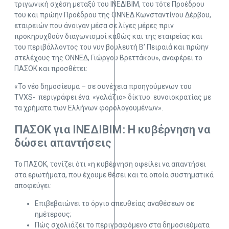
τριγωνική σχέση μεταξύ του ΙΝΕΔΙΒΙΜ, του τότε Προέδρου
του και πρώην Προέδρου της ΟΝΝΕΔ Κωνσταντίνου Δέρβου,
εταιρειών που άνοιγαν μέσα σε λίγες μέρες πριν
προκηρυχθούν διαγωνισμοί καθώς και της εταιρείας και
του περιβάλλοντος του νυν βουλευτή Β’ Πειραιά και πρώην
στελέχους της ΟΝΝΕΔ, Γιώργου Βρεττάκου», αναφέρει το
ΠΑΣΟΚ και προσθέτει:
«Το νέο δημοσίευμα – σε συνέχεια προηγούμενων του
TVXS- περιγράφει ένα «γαλάζιο» δίκτυο ευνοιοκρατίας με
τα χρήματα των Ελλήνων φορολογουμένων».
ΠΑΣΟΚ για ΙΝΕΔΙΒΙΜ: Η κυβέρνηση να
δώσει απαντήσεις
Το ΠΑΣΟΚ, τονίζει ότι «η κυβέρνηση οφείλει να απαντήσει
στα ερωτήματα, που έχουμε θέσει και τα οποία συστηματικά
αποφεύγει:
Επιβεβαιώνει το όργιο απευθείας αναθέσεων σε
ημέτερους;
Πώς σχολιάζει το περιγραφόμενο στα δημοσιεύματα