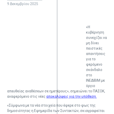
9 Δεκεμβρίου 2025
«Η
κυβέρνηση
συνεχίζει να
μη δίνει
πειστικές
απαντήσεις
για το
φερόμενο
σκάνδαλο
στο
ΙΝΕΔΙΒΙΜ με
όργιο
απευθείας αναθέσεων σε ημετέρους», σημειώνει το ΠΑΣΟΚ,
αναφερόμενο στις νέες
αποκαλύψεις για την υπόθεση.
«Σύμφωνα με τα νέα στοιχεία που έφερε στο φως της
δημοσιότητας η Εφημερίδα των Συντακτών, σκιαγραφείται