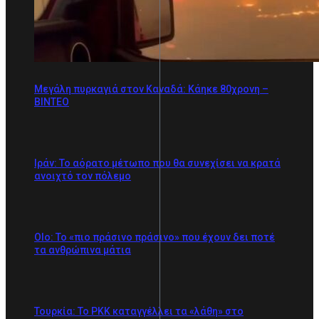
Mεγάλη πυρκαγιά στον Καναδά: Κάηκε 80χρονη –
ΒΙΝΤΕΟ
Ιράν: Το αόρατο μέτωπο που θα συνεχίσει να κρατά
ανοιχτό τον πόλεμο
Olo: Το «πιο πράσινο πράσινο» που έχουν δει ποτέ
τα ανθρώπινα μάτια
Τουρκία: Το PKK καταγγέλλει τα «λάθη» στο