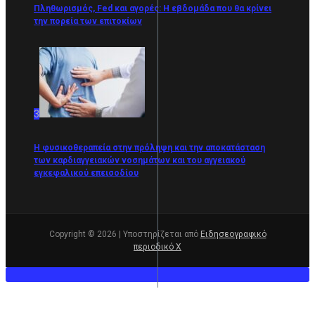
Πληθωρισμός, Fed και αγορές: Η εβδομάδα που θα κρίνει
την πορεία των επιτοκίων
3
Η φυσικοθεραπεία στην πρόληψη και την αποκατάσταση
των καρδιαγγειακών νοσημάτων και του αγγειακού
εγκεφαλικού επεισοδίου
Copyright © 2026 | Υποστηρίζεται από
Ειδησεογραφικό
περιοδικό Χ