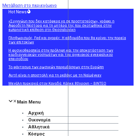
Μετάβαση στο περιεχόμενο
Hot News
«Συγγνώμη που δεν κατάφερα να σε προστατεύσω», γράφει η
Αφροδίτη Νέστορα για τη μητέρα της που σκοτώθηκε στην
εμπρηστική επίθεση στη Θεσσαλονίκη
Πληθωρισμός, Fed και αγορές: Η εβδομάδα που θα κρίνει την πορεία
των επιτοκίων
Η φυσικοθεραπεία στην πρόληψη και την αποκατάσταση των
καρδιαγγειακών νοσημάτων και του αγγειακού εγκεφαλικού
επεισοδίου
Το φάντασμα των ρωσικών παρεμβάσεων στην Ευρώπη
Αυτή είναι η αποστολή για τη ρεβάνς με τη Ναϊμέγκεν
Mεγάλη πυρκαγιά στον Καναδά: Κάηκε 80χρονη – ΒΙΝΤΕΟ
Main Menu
Αρχική
Οικονομία
Αθλητικά
Κόσμος