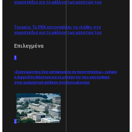
νομοσχέδιο για το μέλλον των μαχητών του
Tουρκία: Το PKK καταγγέλλει τα «λάθη» στο
νομοσχέδιο για το μέλλον των μαχητών του
Επιλεγμένα
1
«Συγγνώμη που δεν κατάφερα να σε προστατεύσω», γράφει
η Αφροδίτη Νέστορα για τη μητέρα της που σκοτώθηκε
στην εμπρηστική επίθεση στη Θεσσαλονίκη
2