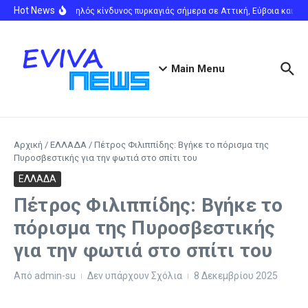
Μετάβαση στο περιεχόμενο
Hot News
Πολύ υψηλός κίνδυνος πυρκαγιάς σήμερα σε Αττική, Εύβοια και Βοι
Main Menu
Αρχική
/
ΕΛΛΑΔΑ
/
Πέτρος Φιλιππίδης: Βγήκε το πόρισμα της
Πυροσβεστικής για την φωτιά στο σπίτι του
ΕΛΛΑΔΑ
Πέτρος Φιλιππίδης: Βγήκε το
πόρισμα της Πυροσβεστικής
για την φωτιά στο σπίτι του
Από
admin-su
Δεν υπάρχουν Σχόλια
8 Δεκεμβρίου 2025