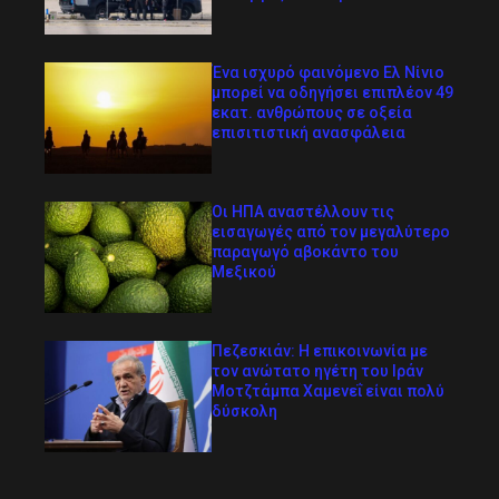
Ένα ισχυρό φαινόμενο Ελ Νίνιο
μπορεί να οδηγήσει επιπλέον 49
εκατ. ανθρώπους σε οξεία
επισιτιστική ανασφάλεια
Οι ΗΠΑ αναστέλλουν τις
εισαγωγές από τον μεγαλύτερο
παραγωγό αβοκάντο του
Μεξικού
Πεζεσκιάν: Η επικοινωνία με
τον ανώτατο ηγέτη του Ιράν
Μοτζτάμπα Χαμενεΐ είναι πολύ
δύσκολη