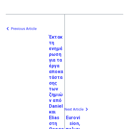
Previous Article
Έκτακ
τη
ενημέ
ρωση
για τα
έργα
αποκα
τάστα
σης
των
ζημιώ
ν από
Daniel
Next Article
και
Elias
Eurovi
στη
sion,