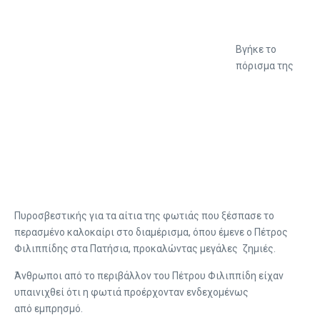
Βγήκε το
πόρισμα της
Πυροσβεστικής για τα αίτια της φωτιάς που ξέσπασε το
περασμένο καλοκαίρι στο διαμέρισμα, όπου έμενε ο Πέτρος
Φιλιππίδης στα Πατήσια, προκαλώντας μεγάλες ζημιές.
Άνθρωποι από το περιβάλλον του Πέτρου Φιλιππίδη είχαν
υπαινιχθεί ότι η
φωτιά προέρχονταν ενδεχομένως
από
εμπρησμό.