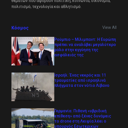
θεμάτων που αφορούν πολιτική, κοινωνία, οικονομία,
πολιτισμό, τεχνολογία και αθλητισμό.
Κόσμος
View All
Ρούμπιο – Μίλιμπαντ: Η Ευρώπη
πρέπει να αναλάβει μεγαλύτερο
ρόλο στην εγγύηση της
ασφάλειάς της
Ισραήλ: Ένας νεκρός και 11
τραυματίες από ισραηλινά
πλήγματα στον νότιο Λίβανο
Γερμανία: Πιθανή «υβριδική
επίθεση» από ξένες δυνάμεις
το drone στη Λειψία λέει ο
υπουργός Εσωτερικών