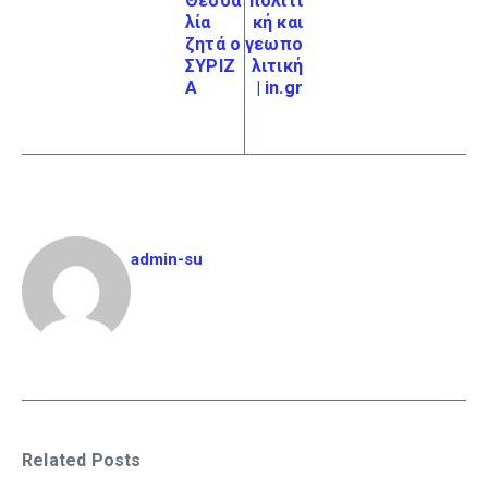
Θεσσα
πολιτι
λία
κή και
ζητά ο
γεωπο
ΣΥΡΙΖ
λιτική
Α
| in.gr
admin-su
Related Posts