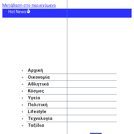
Μετάβαση στο περιεχόμενο
Hot News
ικός: Βεβήλωσαν εκκλησάκι της Μεταμόρφωσης του Σωτήρος αμέσως μετά το
A για τις νέες αποκαλύψεις για τον Ινφαντίνο: «Κατηγορηματικά αναληθείς ισχυ
ία: Για «αχίλλειο πτέρνα» και όχι «Ασπίδα του Αχιλλέα», κάνει λόγο ο Independe
το σοκ της σύλληψης η δήλωση για τη σύνταξη» – Τι λέει ο δικηγόρος του 5
φανείς συνθήκες στη φωτιά της Αττικοβοιωτίας – Τουρνάς: Δεν κατάφεραν ν
Devil Wears Prada 2»: Στο σφυρί τα διάσημα looks της ταινίας – Πού θα πάνε τ
Αρχική
Οικονομία
Αθλητικά
Κόσμος
Υγεία
Πολιτική
Lifestyle
Τεχνολογία
Ταξίδια