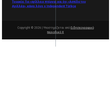
Τουρκία: Για «αχίλλειο πτέρνα» και όχι «Ασπίδα του
Αχιλλέα», κάνει λόγο ο Independent Türkçe
Copyright © 2026 | Υποστηρίζεται από
Ειδησεογραφικό
περιοδικό Χ