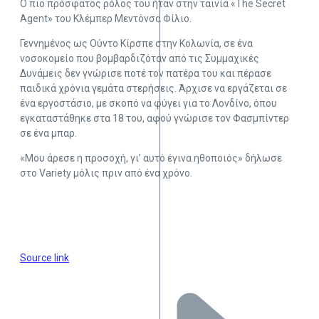
Ο πιο πρόσφατος ρόλος του ήταν στην ταινία «The Secret
Agent» του Κλέμπερ Μεντόνσα Φίλιο.
Γεννημένος ως Ούντο Κίρσπε στην Κολωνία, σε ένα
νοσοκομείο που βομβαρδιζόταν από τις Συμμαχικές
Δυνάμεις δεν γνώρισε ποτέ τον πατέρα του και πέρασε
παιδικά χρόνια γεμάτα στερήσεις. Άρχισε να εργάζεται σε
ένα εργοστάσιο, με σκοπό να φύγει για το Λονδίνο, όπου
εγκαταστάθηκε στα 18 του, αφού γνώρισε τον Φασμπίντερ
σε ένα μπαρ.
«Μου άρεσε η προσοχή, γι’ αυτό έγινα ηθοποιός» δήλωσε
στο Variety μόλις πριν από ένα χρόνο.
Source link