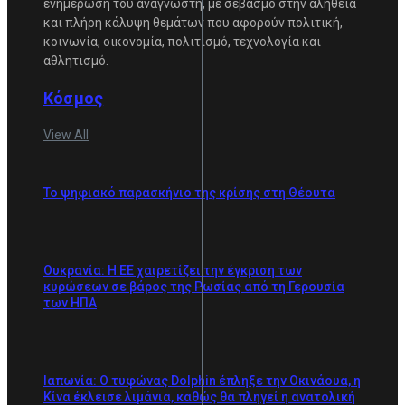
ενημέρωση του αναγνώστη, με σεβασμό στην αλήθεια
και πλήρη κάλυψη θεμάτων που αφορούν πολιτική,
κοινωνία, οικονομία, πολιτισμό, τεχνολογία και
αθλητισμό.
Κόσμος
View All
Το ψηφιακό παρασκήνιο της κρίσης στη Θέουτα
Ουκρανία: Η ΕΕ χαιρετίζει την έγκριση των
κυρώσεων σε βάρος της Ρωσίας από τη Γερουσία
των ΗΠΑ
Ιαπωνία: Ο τυφώνας Dolphin έπληξε την Οκινάουα, η
Κίνα έκλεισε λιμάνια, καθώς θα πληγεί η ανατολική