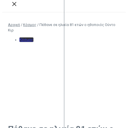
Αρχική
/
Κόσμος
/
Πέθανε σε ηλικία 81 ετών ο ηθοποιός Ούντο
Κιρ
Κόσμος