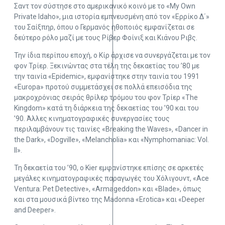
Σαντ τον σύστησε στο αμερικανικό κοινό με το «My Own
Private Idaho», μια ιστορία εμπνευσμένη από τον «Ερρίκο Δ΄»
του Σαίξπηρ, όπου ο Γερμανός ηθοποιός εμφανίζεται σε
δεύτερο ρόλο μαζί με τους Ρίβερ Φοίνιξ και Κιάνου Ριβς.
Την ίδια περίπου εποχή, ο Κίρ άρχισε να συνεργάζεται με τον
φον Τρίερ. Ξεκινώντας στα τέλη της δεκαετίας του ’80 με
την ταινία «Epidemic», εμφανίστηκε στην ταινία του 1991
«Europa» προτού συμμετάσχει σε πολλά επεισόδια της
μακροχρόνιας σειράς θρίλερ τρόμου του φον Τρίερ «The
Kingdom» κατά τη διάρκεια της δεκαετίας του ’90 και του
’90. Άλλες κινηματογραφικές συνεργασίες τους
περιλαμβάνουν τις ταινίες «Breaking the Waves», «Dancer in
the Dark», «Dogville», «Melancholia» και «Nymphomaniac: Vol.
II».
Τη δεκαετία του ’90, ο Kier εμφανίστηκε επίσης σε αρκετές
μεγάλες κινηματογραφικές παραγωγές του Χόλιγουντ, «Ace
Ventura: Pet Detective», «Armageddon» και «Blade», όπως
και στα μουσικά βίντεο της Madonna «Erotica» και «Deeper
and Deeper».