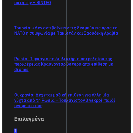
ακτή της – BINTEO
Τουρκία: «Δεν αντιβαίνει» στις δεσμεύσεις προς το
ΝΑΤΟ η συμφωνία με Πακιστάν και Σαουδική Αραβία
Ρωσία: Πυρκαγιά σε διυλιστήριο πετρελαίου της
περιφέρειας Κρασνοντάρ ύστερα από επίθεση με
drones
Ουκρανία: Δέχεται μαζική επίθεση για άλλη μία
νύχτα από τη Ρωσία – Τουλάχιστον 3 νεκροί, παιδί
ανάμεσά τους
Επιλεγμένα
1