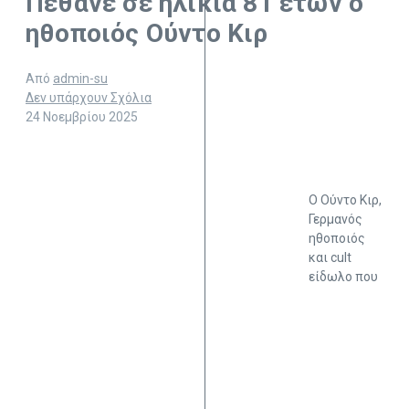
Πέθανε σε ηλικία 81 ετών ο
ηθοποιός Ούντο Κιρ
Από
admin-su
Δεν υπάρχουν Σχόλια
24 Νοεμβρίου 2025
Ο Ούντο Κιρ,
Γερμανός
ηθοποιός
και cult
είδωλο που