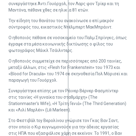
συνεργάστηκε Άντι Γουόρχολ, τον Λαρς φον Τρίερ και τη
Μαντόνα, πέθανε χθες σε ηλικία 81 ετών.
Την είδηση του θανάτου του ανακοίνωσε ο επί μακρόν
σύντροφός του, εικαστικός Ντέλμπερτ ΜακΜπράιντ.
Ο ηθοποιός πέθανε σε νοσοκομείο του Παλμ Σπρίνγκς, όπως
έγραψε στα μέσα κοινωνικής δικτύωσης ο φίλος του
φωτογράφος Μάικλ Τσάιλντερς.
Ο ηθοποιός συμμετείχε σε περισσότερες από 200 ταινίες,
μεταξύ άλλων, στις «Flesh for Frankenstein» του 1973 και
«Blood for Dracula» του 1974 σε σκηνοθεσία Πολ Μόρισεϊ και
παραγωγή του Γουόρχολ.
Συνεργάστηκε επίσης με τον Ράινερ Βέρνερ Φασμπίντερ
στις ταινίες «Η γυναίκα του σταθμάρχη» (The
Stationmaster’s Wife), «Η Τρίτη Γενιά» (The Third Generation)
και «Λιλί Μαρλέν» (Lili Marleen).
Στο Φεστιβάλ toy Βερολίνου γνώρισε τον Γκας Βαν Σαντ,
στον οποίο ο Κιρ ευγνωμονούσε για την άδειας εργασίας
στις ΗΠΑ που εξασφάλισε χάρη σε εκείνον. Το 1991, ο Βαν