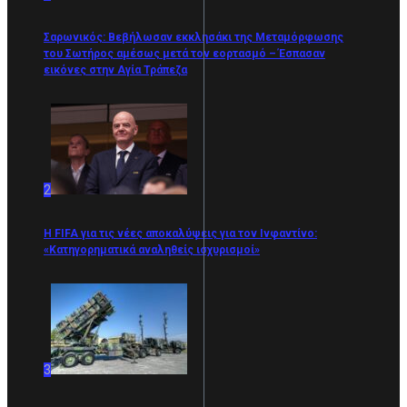
Σαρωνικός: Βεβήλωσαν εκκλησάκι της Μεταμόρφωσης
του Σωτήρος αμέσως μετά τον εορτασμό – Έσπασαν
εικόνες στην Αγία Τράπεζα
2
Η FIFA για τις νέες αποκαλύψεις για τον Ινφαντίνο:
«Κατηγορηματικά αναληθείς ισχυρισμοί»
3