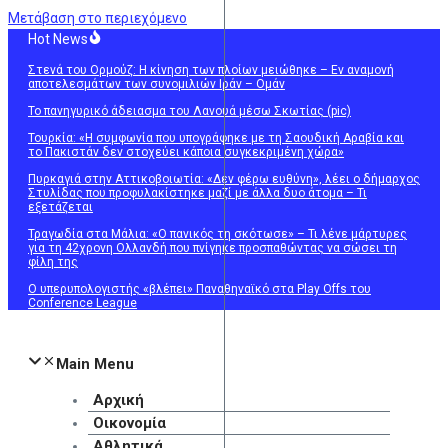
Μετάβαση στο περιεχόμενο
Hot News
Στενά του Ορμούζ: Η κίνηση των πλοίων μειώθηκε – Εν αναμονή
αποτελεσμάτων των συνομιλιών Ιράν – Ομάν
Το πανηγυρικό άδειασμα του Λανουά μέσω Σκωτίας (pic)
Τουρκία: «Η συμφωνία που υπογράφηκε με τη Σαουδική Αραβία και
το Πακιστάν δεν στοχεύει κάποια συγκεκριμένη χώρα»
Πυρκαγιά στην Αττικοβοιωτία: «Δεν φέρω ευθύνη», λέει ο δήμαρχος
Στυλίδας που προφυλακίστηκε μαζί με άλλα δυο άτομα – Τι
εξετάζεται
Τραγωδία στα Μάλια: «Ο πανικός τη σκότωσε» – Τι λένε μάρτυρες
για τη 42χρονη Ολλανδή που πνίγηκε προσπαθώντας να σώσει τη
φίλη της
Ο υπερυπολογιστής «βλέπει» Παναθηναϊκό στα Play Offs του
Conference League
Main Menu
Αρχική
Οικονομία
Αθλητικά