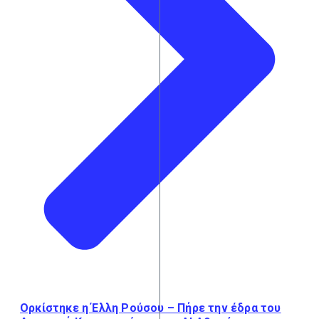
Ορκίστηκε η Έλλη Ρούσου – Πήρε την έδρα του