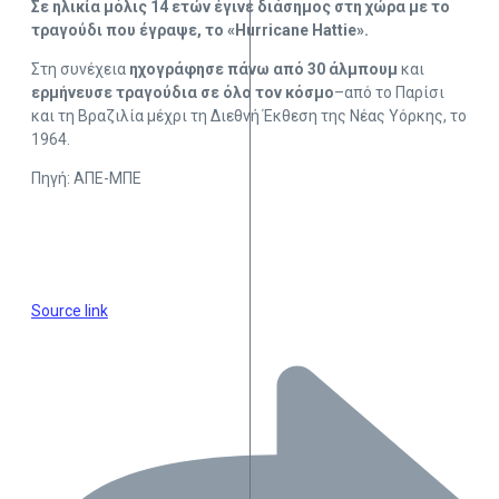
Σε ηλικία μόλις 14 ετών έγινε διάσημος στη χώρα με το
τραγούδι που έγραψε, το «Hurricane Hattie».
Στη συνέχεια
ηχογράφησε πάνω από 30 άλμπουμ
και
ερμήνευσε τραγούδια σε όλο τον κόσμο
–από το Παρίσι
και τη Βραζιλία μέχρι τη Διεθνή Έκθεση της Νέας Υόρκης, το
1964.
Πηγή: ΑΠΕ-ΜΠΕ
Source link