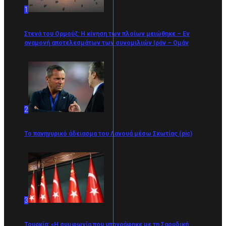
1
Στενά του Ορμούζ: Η κίνηση των πλοίων μειώθηκε – Εν
αναμονή αποτελεσμάτων των συνομιλιών Ιράν – Ομάν
2
Το πανηγυρικό άδειασμα του Λανουά μέσω Σκωτίας (pic)
3
Τουρκία: «Η συμφωνία που υπογράφηκε με τη Σαουδική