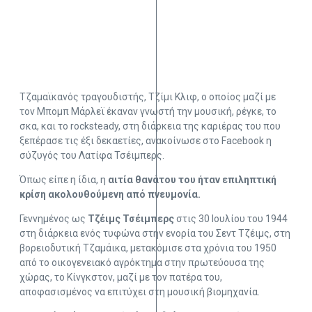
Τζαμαϊκανός τραγουδιστής, Τζίμι Κλιφ, ο οποίος μαζί με
τον Μπομπ Μάρλεϊ έκαναν γνωστή την μουσική, ρέγκε, το
σκα, και το rocksteady, στη διάρκεια της καριέρας του που
ξεπέρασε τις έξι δεκαετίες, ανακοίνωσε στο Facebook η
σύζυγός του Λατίφα Τσέιμπερς.
Όπως είπε η ίδια, η
αιτία θανάτου του ήταν επιληπτική
κρίση ακολουθούμενη από πνευμονία.
Γεννημένος ως
Τζέιμς Τσέιμπερς
στις 30 Ιουλίου του 1944
στη διάρκεια ενός τυφώνα στην ενορία του Σεντ Τζέιμς, στη
βορειοδυτική Τζαμάικα, μετακόμισε στα χρόνια του 1950
από το οικογενειακό αγρόκτημα στην πρωτεύουσα της
χώρας, το Κίνγκστον, μαζί με τον πατέρα του,
αποφασισμένος να επιτύχει στη μουσική βιομηχανία.