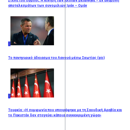
Στενά του Ορμούζ: Η κίνηση των πλοίων μειώθηκε – Εν αναμονή
αποτελεσμάτων των συνομιλιών Ιράν – Ομάν
2
Το πανηγυρικό άδειασμα του Λανουά μέσω Σκωτίας (pic)
3
Τουρκία: «Η συμφωνία που υπογράφηκε με τη Σαουδική Αραβία και
το Πακιστάν δεν στοχεύει κάποια συγκεκριμένη χώρα»