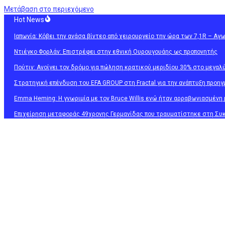
Μετάβαση στο περιεχόμενο
Hot News
Ιαπωνία: Κόβει την ανάσα βίντεο από χειρουργείο την ώρα των 7,1R – Αγ
Ντιέγκο Φορλάν: Επιστρέφει στην εθνική Ουρουγουάης ως προπονητής
Πούτιν: Ανοίγει τον δρόμο για πώληση κρατικού μεριδίου 30% στο μεγα
Στρατηγική επένδυση του EFA GROUP στη Fractal για την ανάπτυξη προη
Emma Heming: Η γνωριμία με τον Bruce Willis ενώ ήταν αρραβωνιασμένη 
Επιχείρηση μεταφοράς 49χρονης Γερμανίδας που τραυματίστηκε στη Συκ