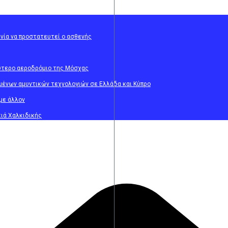
ωνία να προστατευτεί ο ασθενής
λύτερο αεροδρόμιο της Μόσχας
γμένων αμυντικών τεχνολογιών σε Ελλάδα και Κύπρο
με άλλον
ιά Χαλκιδικής