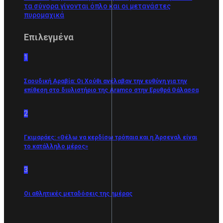
τα σύνορα γίνονται όπλο και οι μετανάστες
πυρομαχικά
Επιλεγμένα
1
Σαουδική Αραβία: Οι Χούθι ανέλαβαν την ευθύνη για την
επίθεση στο διυλιστήριο της Aramco στην Ερυθρά Θάλασσα
2
Γκιμαράες: «Θέλω να κερδίσω τρόπαια και η Άρσεναλ είναι
το κατάλληλο μέρος»
3
Οι αθλητικές μεταδόσεις της ημέρας