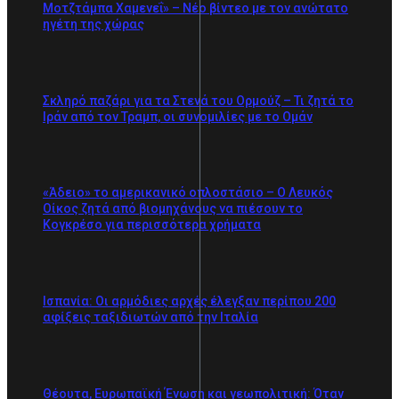
Μοτζτάμπα Χαμενεΐ» – Νέο βίντεο με τον ανώτατο
ηγέτη της χώρας
Σκληρό παζάρι για τα Στενά του Ορμούζ – Τι ζητά το
Ιράν από τον Τραμπ, οι συνομιλίες με το Ομάν
«Άδειο» το αμερικανικό οπλοστάσιο – Ο Λευκός
Οίκος ζητά από βιομηχάνους να πιέσουν το
Κογκρέσο για περισσότερα χρήματα
Ισπανία: Οι αρμόδιες αρχές έλεγξαν περίπου 200
αφίξεις ταξιδιωτών από την Ιταλία
Θέουτα, Ευρωπαϊκή Ένωση και γεωπολιτική: Όταν