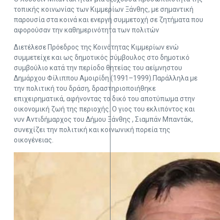
τοπικής κοινωνίας των Κιμμερίων Ξάνθης, με σημαντική
παρουσία στα κοινά και ενεργή συμμετοχή σε ζητήματα που
αφορούσαν την καθημερινότητα των πολιτών
Διετέλεσε Πρόεδρος της Κοινότητας Κιμμερίων ενώ
συμμετείχε και ως δημοτικός σύμβουλος στο δημοτικό
συμβούλιο κατά την περίοδο θητείας του αείμνηστου
Δημάρχου Φίλιππου Αμοιρίδη (1991–1999).Παράλληλα με
την πολιτική του δράση, δραστηριοποιήθηκε
επιχειρηματικά, αφήνοντας το δικό του αποτύπωμα στην
οικονομική ζωή της περιοχής. Ο γιος του εκλιπόντος και
νυν Αντιδήμαρχος του Δήμου Ξάνθης , Σιαμπάν Μπαντάκ,
συνεχίζει την πολιτική και κοινωνική πορεία της
οικογένειας.