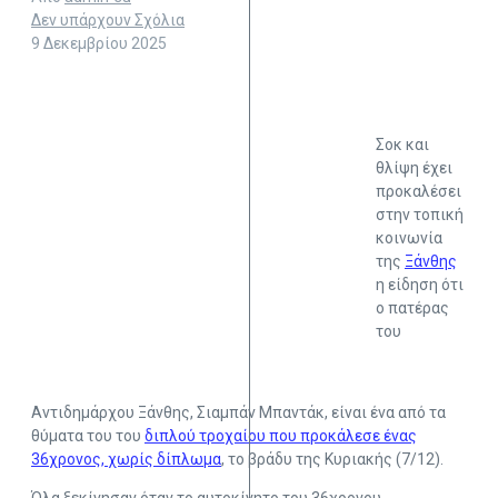
Δεν υπάρχουν Σχόλια
9 Δεκεμβρίου 2025
Σοκ και
θλίψη έχει
προκαλέσει
στην τοπική
κοινωνία
της
Ξάνθης
η είδηση ότι
ο πατέρας
του
Αντιδημάρχου Ξάνθης, Σιαμπάν Μπαντάκ, είναι ένα από τα
θύματα του του
διπλού τροχαίου που προκάλεσε ένας
36χρονος, χωρίς δίπλωμα
, το βράδυ της Κυριακής (7/12).