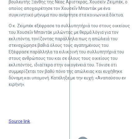
βουλευτής Ξάνθης της Νέας Αριστεράς, Χουσεΐν Ζεϊμπέκ, ο
οποίος αποχαιρέτησε τον Χουσεΐν Μπαντάκ με ένα
συγκινητικό μήνυμα που ανάρτησε στα κοινωνικά δίκτυα.
Ο κ. Ζεϊμπέκ εξέφρασε τα συλλυπητήριά του στους οικείους
του Χουσεΐν Μπαντάκ μιλώντας με θερμά λόγια για τον
εκλιπόντα, τονίζοντας παράλληλα πως η απώλειά του
στεναχώρησε βαθιά όλους τους αγαπημένους του.
Εξέφρασε παράλληλα τα ειλικρινή του συλλυπητήριά του
στους ανθρώπους του και σε όλους τους οικείους του
εκλιπόντος, ιδιαίτερα στην οικογένειά του. Τόνισε ότι
συμμερίζεται τον βαθύ πόνο της απώλειας και ευχήθηκε
δύναμη και υπομονή. Κατέληξε με την ευχή: «Αναπαύσου εν
ειρήνη».
Source link