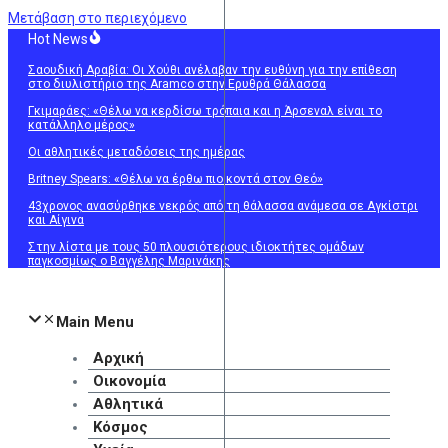
Μετάβαση στο περιεχόμενο
Hot News
Σαουδική Αραβία: Οι Χούθι ανέλαβαν την ευθύνη για την επίθεση
στο διυλιστήριο της Aramco στην Ερυθρά Θάλασσα
Γκιμαράες: «Θέλω να κερδίσω τρόπαια και η Άρσεναλ είναι το
κατάλληλο μέρος»
Οι αθλητικές μεταδόσεις της ημέρας
Britney Spears: «Θέλω να έρθω πιο κοντά στον Θεό»
43χρονος ανασύρθηκε νεκρός από τη θάλασσα ανάμεσα σε Αγκίστρι
και Αίγινα
Στην λίστα με τους 50 πλουσιότερους ιδιοκτήτες ομάδων
παγκοσμίως ο Βαγγέλης Μαρινάκης
Main Menu
Αρχική
Οικονομία
Αθλητικά
Κόσμος