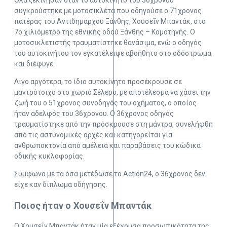
Όλα ξεκίνησαν όταν το αυτοκίνητο του 36χρονου
συγκρούστηκε με μοτοσικλέτα που οδηγούσε ο 71χρονος
πατέρας του Αντιδημάρχου Ξάνθης, Χουσεΐν Μπαντάκ, στο
7ο χιλιόμετρο της εθνικής οδού Ξάνθης – Κομοτηνής. Ο
μοτοσικλετιστής τραυματίστηκε θανάσιμα, ενώ ο οδηγός
του αυτοκινήτου τον εγκατέλειψε αβοήθητο στο οδόστρωμα
και διέφυγε.
Λίγο αργότερα, το ίδιο αυτοκίνητο προσέκρουσε σε
μαντρότοιχο στο χωριό Σέλερο, με αποτέλεσμα να χάσει την
ζωή του ο 51χρονος συνοδηγός του οχήματος, ο οποίος
ήταν αδελφός του 36χρονου. Ο 36χρονος οδηγός
τραυματίστηκε από την πρόσκρουσε στη μάντρα, συνελήφθη
από τις αστυνομικές αρχές και κατηγορείται για
ανθρωποκτονία από αμέλεια και παραβάσεις του κώδικα
οδικής κυκλοφορίας.
Σύμφωνα με τα όσα μετέδωσε το Action24, ο 36χρονος δεν
είχε καν δίπλωμα οδήγησης.
Ποιος ήταν ο Χουσεΐν Μπαντάκ
Ο Χουσεΐν Μπαντάκ ήταν μία εξέχουσα προσωπικότητα της