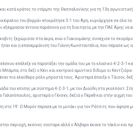
κει κατά κράτος το ντέρμπι της Θεσσαλονίκης για τη 13η αγωνιστική
ικέφαλου του βορρά» επικράτησε 3-1 του Άρη, κυριάρχησε σε όλα τα 
ι εξέφρασαν έντονα παράπονα για τη διαιτησία, με την ΠΑΕ Άρης να 
βκοβιτς ξεχώρισαν στα άκρα, ενώ ο Γιακουμάκης συνέχισε το σκοράρι
κή ήταν και η επανεμφάνιση του Γιάννη Κωνσταντέλια, που πέρασε ως
σέσκου επέλεξε να παρατάξει την ομάδα του με το κλασικό 4-2-3-1 κα
 Μπάμπα, στο δεξί ο Κένι και κεντρικό αμυντικό δίδυμο οι Κεντζιόρα
έναν πιο ελεύθερο ρόλο μπροστά τους. Αριστερά έπαιξε ο Τάισον, δεξ
δα του επίσης με σύστημα 4-2-3-1, με τον Διούδη στα γκολπόστ. Στη
ο Γαλανόπουλος, αριστερά ο Γένσεν, δεξιά ο Πέρεθ και στην αιχμή το
η στο 19′. Ο Μορόν πέρασε με το μυτάκι για τον Ράτσιτς που άφησε με
 στην περιοχή, εκείνος σούταρε αλλά ο Άλβαρο έκανε το τάκλιν και π
.