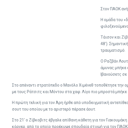
Στον ΠΑΟΚ ανή
Η ομάδα του «δ
φιλοξενούμενο
Τάισον και Ζί
48’). Σημαντι
τραυματισμό.
Ο Ραζβάν Λουτ
άμυνας μπήκε ο
Ιβανούσετς σε 
Στο απέναντι στρατόπεδο ο Μανόλο Χιμένεθ τοποθέτησε την ομά
με τους Ράτσιτς και Μόντου στα χαφ. Λίγο πιο μπροστά μπήκε 
Η πρώτη τελική για τον Άρη ήρθε από υποδειγματική αντεπίθεσ
σουτ του οποίου με το αριστερό πέρασε άουτ.
Στο 21′ ο Ζίβκοβιτς έβγαλε απίθανη κάθετη για τον Γιακουμάκη
κόρνερ. από το οποίο προέκυψε σπουδαία στιγμή για τον ΠΑΟΚ