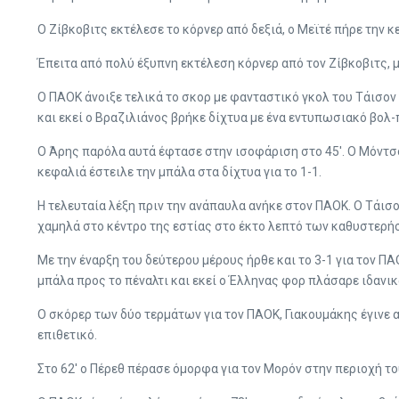
Ο Ζίβκοβιτς εκτέλεσε το κόρνερ από δεξιά, ο Μεϊτέ πήρε την 
Έπειτα από πολύ έξυπνη εκτέλεση κόρνερ από τον Ζίβκοβιτς, μ
Ο ΠΑΟΚ άνοιξε τελικά το σκορ με φανταστικό γκολ του Τάισον 
και εκεί ο Βραζιλιάνος βρήκε δίχτυα με ένα εντυπωσιακό βολ-
Ο Άρης παρόλα αυτά έφτασε στην ισοφάριση στο 45′. Ο Μόντσο
κεφαλιά έστειλε την μπάλα στα δίχτυα για το 1-1.
Η τελευταία λέξη πριν την ανάπαυλα ανήκε στον ΠΑΟΚ. Ο Τάισο
χαμηλά στο κέντρο της εστίας στο έκτο λεπτό των καθυστερ
Με την έναρξη του δεύτερου μέρους ήρθε και το 3-1 για τον Π
μπάλα προς το πέναλτι και εκεί ο Έλληνας φορ πλάσαρε ιδανικά
Ο σκόρερ των δύο τερμάτων για τον ΠΑΟΚ, Γιακουμάκης έγινε 
επιθετικό.
Στο 62′ ο Πέρεθ πέρασε όμορφα για τον Μορόν στην περιοχή τ