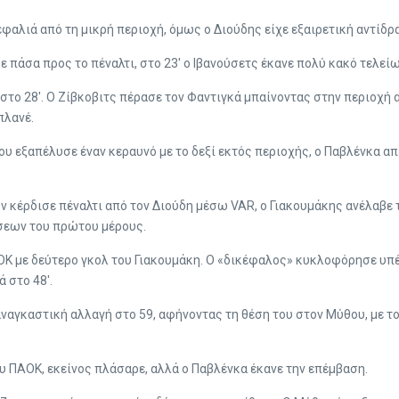
κεφαλιά από τη μικρή περιοχή, όμως ο Διούδης είχε εξαιρετική αντίδ
ε πάσα προς το πέναλτι, στο 23′ ο Ιβανούσετς έκανε πολύ κακό τελεί
στο 28′. Ο Ζίβκοβιτς πέρασε τον Φαντιγκά μπαίνοντας στην περιοχή α
πλανέ.
υ εξαπέλυσε έναν κεραυνό με το δεξί εκτός περιοχής, ο Παβλένκα απ
ν κέρδισε πέναλτι από τον Διούδη μέσω VAR, ο Γιακουμάκης ανέλαβε 
ήσεων του πρώτου μέρους.
ΑΟΚ με δεύτερο γκολ του Γιακουμάκη. Ο «δικέφαλος» κυκλοφόρησε υπέ
 στο 48′.
αναγκαστική αλλαγή στο 59, αφήνοντας τη θέση του στον Μύθου, με τ
ου ΠΑΟΚ, εκείνος πλάσαρε, αλλά ο Παβλένκα έκανε την επέμβαση.