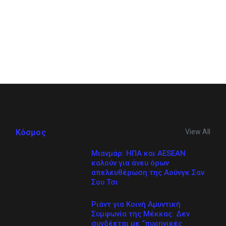
View All
Κόσμος
Μιανμάρ: ΗΠΑ και AESEAN
καλούν για άνευ όρων
απελευθέρωση της Αούνγκ Σαν
Σου Τσι
Ριάντ για Κοινή Αμυντική
Συμφωνία της Μέκκας: Δεν
συνδέεται με “πυρηνικές