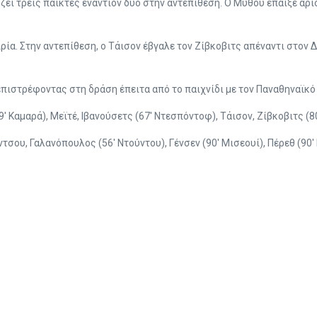
άζει τρεις παίκτες εναντίον δύο στην αντεπίθεση. Ο Μύθου έπαιξε αρι
ία. Στην αντεπίθεση, ο Τάισον έβγαλε τον Ζίβκοβιτς απέναντι στον Δ
 επιστρέφοντας στη δράση έπειτα από το παιχνίδι με τον Παναθηναϊκ
′ Καμαρά), Μεϊτέ, Ιβανούσετς (67′ Ντεσπόντοφ), Τάισον, Ζίβκοβιτς (8
τσου, Γαλανόπουλος (56′ Ντούντου), Γένσεν (90′ Μισεουί), Πέρεθ (90′