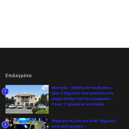
Επιλεγμένα
Μυστράς: «Ήθελα να τον βλέπω»,
1
λέει ο 55χρονος που κρατούσε τον
νεκρό πατέρα του σε καταψύκτη –
Ποινή 11 μηνών με αναστολή
Μάχη για τη ζωή του δίνει 30χρονος
2
μετά από τροχαίο –