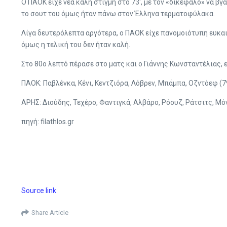
Ο ΠΑΟΚ είχε νέα καλή στιγμή στο 73′, με τον «δικέφαλο» να βγ
το σουτ του όμως ήταν πάνω στον Έλληνα τερματοφύλακα.
Λίγα δευτερόλεπτα αργότερα, ο ΠΑΟΚ είχε πανομοιότυπη ευκαιρ
όμως η τελική του δεν ήταν καλή.
Στο 80ο λεπτό πέρασε στο ματς και ο Γιάννης Κωνσταντέλιας,
ΠΑΟΚ: Παβλένκα, Κένι, Κεντζιόρα, Λόβρεν, Μπάμπα, Οζντόεφ (79
ΑΡΗΣ: Διούδης, Τεχέρο, Φαντιγκά, Αλβάρο, Ρόουζ, Ράτσιτς, Μόν
πηγή: filathlos.gr
Source link
Share Article