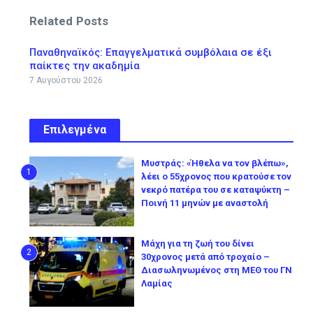
Related Posts
Παναθηναϊκός: Επαγγελματικά συμβόλαια σε έξι
παίκτες την ακαδημία
7 Αυγούστου 2026
Επιλεγμένα
Μυστράς: «Ήθελα να τον βλέπω»,
1
λέει ο 55χρονος που κρατούσε τον
νεκρό πατέρα του σε καταψύκτη –
Ποινή 11 μηνών με αναστολή
Μάχη για τη ζωή του δίνει
2
30χρονος μετά από τροχαίο –
Διασωληνωμένος στη ΜΕΘ του ΓΝ
Λαμίας