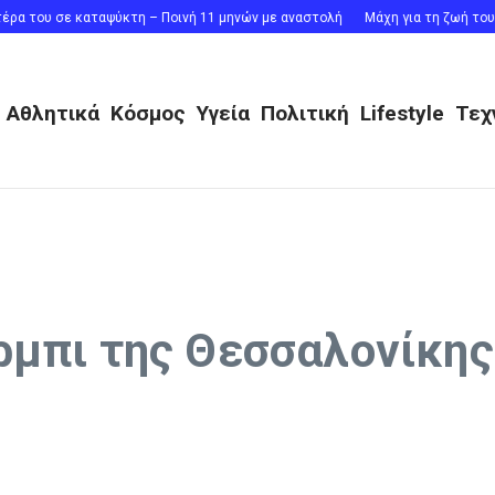
 του σε καταψύκτη – Ποινή 11 μηνών με αναστολή
Μάχη για τη ζωή του δίν
Αθλητικά
Κόσμος
Υγεία
Πολιτική
Lifestyle
Τεχ
ρμπι της Θεσσαλονίκης