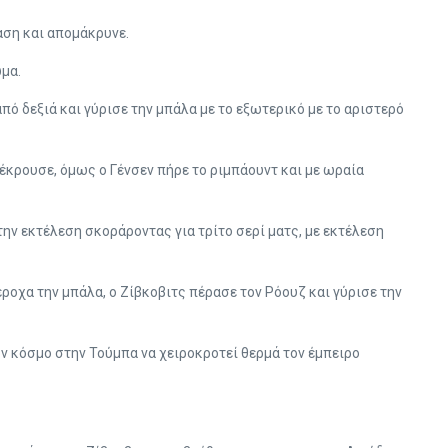
ραση και απομάκρυνε.
ωμα.
πό δεξιά και γύρισε την μπάλα με το εξωτερικό με το αριστερό
έκρουσε, όμως ο Γένσεν πήρε το ριμπάουντ και με ωραία
την εκτέλεση σκοράροντας για τρίτο σερί ματς, με εκτέλεση
ροχα την μπάλα, ο Ζίβκοβιτς πέρασε τον Ρόουζ και γύρισε την
ον κόσμο στην Τούμπα να χειροκροτεί θερμά τον έμπειρο