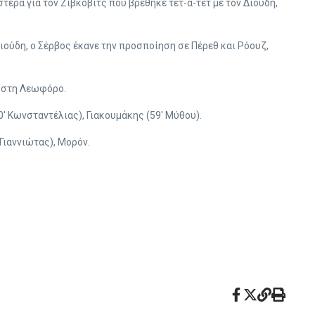
στερά για τον Ζίβκοβιτς που βρέθηκε τετ-α-τετ με τον Διούδη,
ιούδη, ο Σέρβος έκανε την προσποίηση σε Πέρεθ και Ρόουζ,
ό στη Λεωφόρο.
0′ Κωνσταντέλιας), Γιακουμάκης (59′ Μύθου).
 Γιαννιώτας), Μορόν.