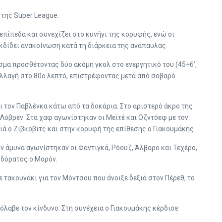
 της Super League.
επίπεδα και συνεχίζει στο κυνήγι της κορυφής, ενώ οι
εκδίδει ανακοίνωση κατά τη διάρκεια της ανάπαυλας.
σμα προσθέτοντας δύο ακόμη γκολ στο ενεργητικό του (45+6’,
 αλλαγή στο 80ο λεπτό, επιστρέφοντας μετά από σοβαρό
ι τον Παβλένκα κάτω από τα δοκάρια. Στο αριστερό άκρο της
-Λόβρεν. Στα χαφ αγωνίστηκαν οι Μεϊτέ και Οζντόεφ με τον
ιά ο Ζίβκοβιτς και στην κορυφή της επίθεσης ο Γιακουμάκης.
ν άμυνα αγωνίστηκαν οι Φαντιγκά, Ρόουζ, Άλβαρο και Τεχέρο,
υ δόρατος ο Μορόν.
 τακουνάκι για τον Μόντσου που άνοιξε δεξιά στον Πέρεθ, το
ρόλαβε τον κίνδυνο. Στη συνέχεια ο Γιακουμάκης κέρδισε