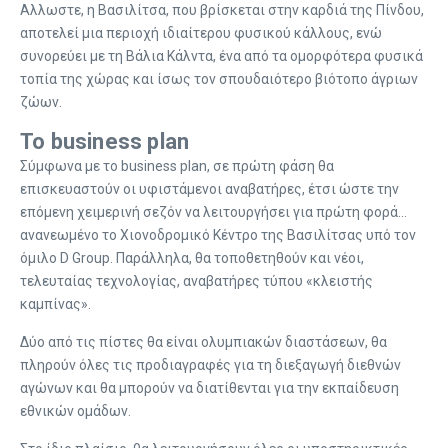
Αλλωστε, η Βασιλίτσα, που βρίσκεται στην καρδιά της Πίνδου,
αποτελεί μια περιοχή ιδιαίτερου φυσικού κάλλους, ενώ
συνορεύει με τη Βάλια Κάλντα, ένα από τα ομορφότερα φυσικά
τοπία της χώρας και ίσως τον σπουδαιότερο βιότοπο άγριων
ζώων.
Το business plan
Σύμφωνα με το business plan, σε πρώτη φάση θα
επισκευαστούν οι υφιστάμενοι αναβατήρες, έτσι ώστε την
επόμενη χειμερινή σεζόν να λειτουργήσει για πρώτη φορά…
ανανεωμένο το Χιονοδρομικό Κέντρο της Βασιλίτσας υπό τον
όμιλο D Group. Παράλληλα, θα τοποθετηθούν και νέοι,
τελευταίας τεχνολογίας, αναβατήρες τύπου «κλειστής
καμπίνας».
Δύο από τις πίστες θα είναι oλυμπιακών διαστάσεων, θα
πληρούν όλες τις προδιαγραφές για τη διεξαγωγή διεθνών
αγώνων και θα μπορούν να διατίθενται για την εκπαίδευση
εθνικών ομάδων.