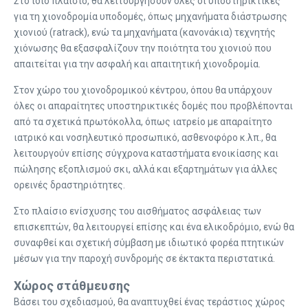
Στο ίδιο πλαίσιο, θα λειτουργήσουν όλες οι υποστηρικτικές
για τη χιονοδρομία υποδομές, όπως μηχανήματα διάστρωσης
χιονιού (ratrack), ενώ τα μηχανήματα (κανονάκια) τεχνητής
χιόνωσης θα εξασφαλίζουν την ποιότητα του χιονιού που
απαιτείται για την ασφαλή και απαιτητική χιονοδρομία.
Στον χώρο του χιονοδρομικού κέντρου, όπου θα υπάρχουν
όλες οι απαραίτητες υποστηρικτικές δομές που προβλέπονται
από τα σχετικά πρωτόκολλα, όπως ιατρείο με απαραίτητο
ιατρικό και νοσηλευτικό προσωπικό, ασθενοφόρο κ.λπ., θα
λειτουργούν επίσης σύγχρονα καταστήματα ενοικίασης και
πώλησης εξοπλισμού σκι, αλλά και εξαρτημάτων για άλλες
ορεινές δραστηριότητες.
Στο πλαίσιο ενίσχυσης του αισθήματος ασφάλειας των
επισκεπτών, θα λειτουργεί επίσης και ένα ελικοδρόμιο, ενώ θα
συναφθεί και σχετική σύμβαση με ιδιωτικό φορέα πτητικών
μέσων για την παροχή συνδρομής σε έκτακτα περιστατικά.
Χώρος στάθμευσης
Βάσει του σχεδιασμού, θα αναπτυχθεί ένας τεράστιος χώρος