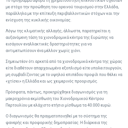
Το πρόγραμμα αφορά τη χρηματοδότηση επενδυτικών σχεδίων
με στόχο την προώθηση του ορεινού τουρισμού στην Ελλάδα,
παράλληλα με την επίτευξη περιβαλλοντικών στόχων και την
ενίσχυση της κυκλικής οικονομίας.
Λόγω της κλιματικής αλλαγής, άλλωστε, παρατηρείται η
αυξανόμενη τάση τα χιονοδρομικά κέντρα της Ευρώπης να
εισάγουν εναλλακτικές δραστηριότητες για να
αντιμετωπίσουν ένα μέλλον χωρίς χιόνι.
Σημειωτέον ότι αρκετά από τα χιονοδρομικά κέντρα της χώρας
είτε διαθέτουν απαρχαιωμένο εξοπλισμό είτε υπολειτουργούν,
μη συμβαδίζοντας με το υψηλού επιπέδου προφίλ που θέλει να
«χτίσει» η Ελλάδα και ως χειμερινός προορισμός.
Πρόσφατα, πάντως, προκηρύχθηκε διαγωνισμός για τη
μακροχρόνια εκμίσθωση του Χιονοδρομικού Κέντρου
Περτουλίου με ελάχιστο ετήσιο μίσθωμα τα 40.000 ευρώ.
Ο διαγωνισμός θα πραγματοποιηθεί με το σύστημα της
φανερής και προφορικής δημοπρασίας. Η διάρκεια της