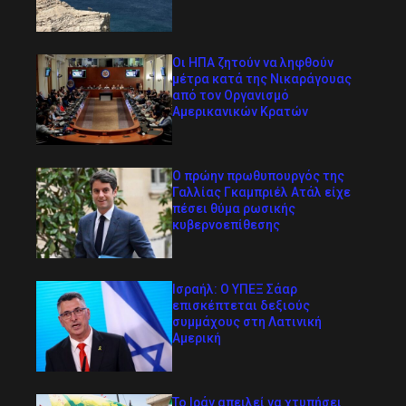
Οι ΗΠΑ ζητούν να ληφθούν
μέτρα κατά της Νικαράγουας
από τον Οργανισμό
Αμερικανικών Κρατών
Ο πρώην πρωθυπουργός της
Γαλλίας Γκαμπριέλ Ατάλ είχε
πέσει θύμα ρωσικής
κυβερνοεπίθεσης
Ισραήλ: Ο ΥΠΕΞ Σάαρ
επισκέπτεται δεξιούς
συμμάχους στη Λατινική
Αμερική
Το Ιράν απειλεί να χτυπήσει