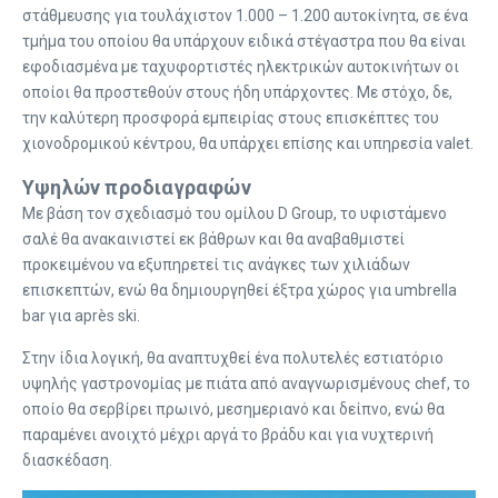
στάθμευσης για τουλάχιστον 1.000 – 1.200 αυτοκίνητα, σε ένα
τμήμα του οποίου θα υπάρχουν ειδικά στέγαστρα που θα είναι
εφοδιασμένα με ταχυφορτιστές ηλεκτρικών αυτοκινήτων οι
οποίοι θα προστεθούν στους ήδη υπάρχοντες. Με στόχο, δε,
την καλύτερη προσφορά εμπειρίας στους επισκέπτες του
χιονοδρομικού κέντρου, θα υπάρχει επίσης και υπηρεσία valet.
Υψηλών προδιαγραφών
Με βάση τον σχεδιασμό του ομίλου D Group, το υφιστάμενο
σαλέ θα ανακαινιστεί εκ βάθρων και θα αναβαθμιστεί
προκειμένου να εξυπηρετεί τις ανάγκες των χιλιάδων
επισκεπτών, ενώ θα δημιουργηθεί έξτρα χώρος για umbrella
bar για après ski.
Στην ίδια λογική, θα αναπτυχθεί ένα πολυτελές εστιατόριο
υψηλής γαστρονομίας με πιάτα από αναγνωρισμένους chef, το
οποίο θα σερβίρει πρωινό, μεσημεριανό και δείπνο, ενώ θα
παραμένει ανοιχτό μέχρι αργά το βράδυ και για νυχτερινή
διασκέδαση.