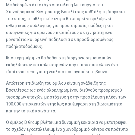
Με δεδομένο ότι στόχο αποτελεί η λειτουργία του
Χιονοδρομικού Κέντρου της Βασιλίτσας καθ’ όλη τη διάρκεια
του έτους, το αθλητικό κέντρο θα μπορεί να φιλοξενεί
αθλητικούς συλλόγους για προετοιμασία, ομάδες ή και
οικογένειες για ορεινούς περιπάτους σε ιχνηλατημένα
μονοπάτια και ορεινή ποδηλασία σε προσδιορισμένους
ποδηλατοδρόμους.
Ιδιαίτερη μέριμνα θα δοθεί στη διοργάνωση μουσικών
εκδηλώσεων και καλοκαιρινών πάρτι που αποτελούν ένα
ιδιαίτερο trend για τη νεολαία που αγαπάει το βουνό.
Απώτερη επιδίωξη του ομίλου είναι η ανάδειξη της
Βασιλίτσας ως ενός ολοκληρωμένου διεθνούς προορισμού
τεσσάρων εποχών, με στόχευση στην προσέλκυση πλέον των
100.000 επισκεπτών ετησίως και έμφαση στη βιωσιμότητα
και την τοπική κοινότητα.
Ο όμιλος D Group βλέπει μια δυναμική ευκαιρία να μετατρέψει
το σχεδόν εγκαταλελειμμένο χιονοδρομικό κέντρο σε πρότυπο