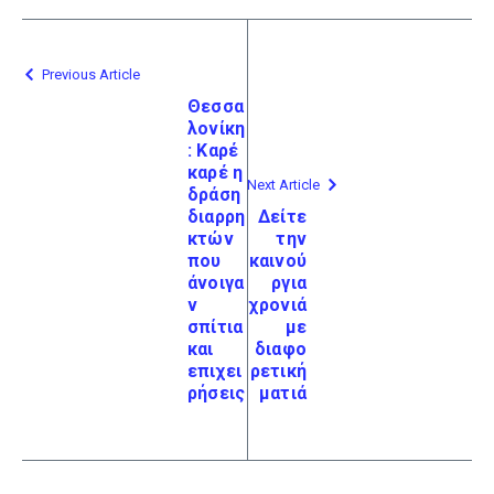
Previous Article
Θεσσα
λονίκη
: Καρέ
καρέ η
Next Article
δράση
διαρρη
Δείτε
κτών
την
που
καινού
άνοιγα
ργια
ν
χρονιά
σπίτια
με
και
διαφο
επιχει
ρετική
ρήσεις
ματιά