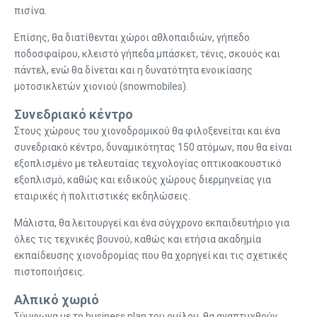
πισίνα.
Επίσης, θα διατίθενται χώροι αθλοπαιδιών, γήπεδο
ποδοσφαίρου, κλειστό γήπεδα μπάσκετ, τένις, σκουός και
πάντελ, ενώ θα δίνεται και η δυνατότητα ενοικίασης
μοτοσικλετών χιονιού (snowmobiles).
Συνεδριακό κέντρο
Στους χώρους του χιονοδρομικού θα φιλοξενείται και ένα
συνεδριακό κέντρο, δυναμικότητας 150 ατόμων, που θα είναι
εξοπλισμένο με τελευταίας τεχνολογίας οπτικοακουστικό
εξοπλισμό, καθώς και ειδικούς χώρους διερμηνείας για
εταιρικές ή πολιτιστικές εκδηλώσεις.
Μάλιστα, θα λειτουργεί και ένα σύγχρονο εκπαιδευτήριο για
όλες τις τεχνικές βουνού, καθώς και ετήσια ακαδημία
εκπαίδευσης χιονοδρομίας που θα χορηγεί και τις σχετικές
πιστοποιήσεις.
Αλπικό χωριό
Σύμφωνα με το business plan του ομίλου, θα αναπτυχθούν