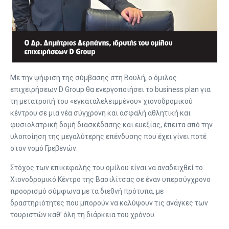
Με την ψήφιση της σύμβασης στη Βουλή, ο όμιλος
επιχειρήσεων D Group θα ενεργοποιήσει το business plan για
τη μετατροπή του «εγκαταλελειμμένου» χιονοδρομικού
κέντρου σε μια νέα σύγχρονη και ασφαλή αθλητική και
φυσιολατρική δομή διασκέδασης και ευεξίας, έπειτα από την
υλοποίηση της μεγαλύτερης επένδυσης που έχει γίνει ποτέ
στον νομό Γρεβενών.
Στόχος των επικεφαλής του ομίλου είναι να αναδειχθεί το
Χιονοδρομικό Κέντρο της Βασιλίτσας σε έναν υπερσύγχρονο
προορισμό σύμφωνα με τα διεθνή πρότυπα, με
δραστηριότητες που μπορούν να καλύψουν τις ανάγκες των
τουριστών καθ’ όλη τη διάρκεια του χρόνου.