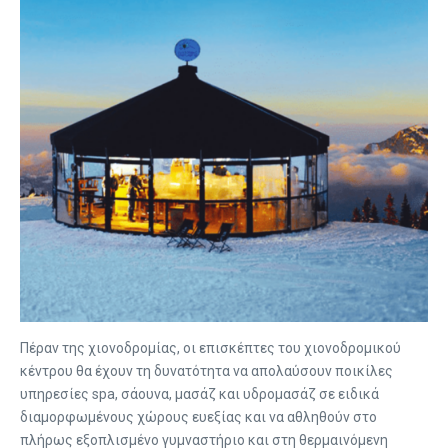
Πέραν της χιονοδρομίας, οι επισκέπτες του χιονοδρομικού
κέντρου θα έχουν τη δυνατότητα να απολαύσουν ποικίλες
υπηρεσίες spa, σάουνα, μασάζ και υδρομασάζ σε ειδικά
διαμορφωμένους χώρους ευεξίας και να αθληθούν στο
πλήρως εξοπλισμένο γυμναστήριο και στη θερμαινόμενη