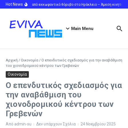
Μετάβαση στο περιεχόμενο
Hot News
Αναστάτωση από εκκωφαντικό θόρυβο στο Ηράκλειο – Άμεση κινητοποίη
Main Menu
Αρχική
/
Οικονομία
/
Ο επενδυτικός σχεδιασμός για την αναβάθμιση
του χιονοδρομικού κέντρου των Γρεβενών
Οικονομία
Ο επενδυτικός σχεδιασμός για
την αναβάθμιση του
χιονοδρομικού κέντρου των
Γρεβενών
Από
admin-su
Δεν υπάρχουν Σχόλια
24 Νοεμβρίου 2025