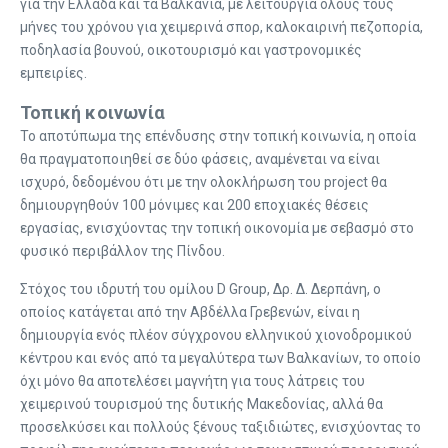
για την Ελλάδα και τα Βαλκάνια, με λειτουργία όλους τους
μήνες του χρόνου για χειμερινά σπορ, καλοκαιρινή πεζοπορία,
ποδηλασία βουνού, οικοτουρισμό και γαστρονομικές
εμπειρίες.
Τοπική κοινωνία
Το αποτύπωμα της επένδυσης στην τοπική κοινωνία, η οποία
θα πραγματοποιηθεί σε δύο φάσεις, αναμένεται να είναι
ισχυρό, δεδομένου ότι με την ολοκλήρωση του project θα
δημιουργηθούν 100 μόνιμες και 200 εποχιακές θέσεις
εργασίας, ενισχύοντας την τοπική οικονομία με σεβασμό στο
φυσικό περιβάλλον της Πίνδου.
Στόχος του ιδρυτή του ομίλου D Group, Δρ. Δ. Δερπάνη, ο
οποίος κατάγεται από την Αβδέλλα Γρεβενών, είναι η
δημιουργία ενός πλέον σύγχρονου ελληνικού χιονοδρομικού
κέντρου και ενός από τα μεγαλύτερα των Βαλκανίων, το οποίο
όχι μόνο θα αποτελέσει μαγνήτη για τους λάτρεις του
χειμερινού τουρισμού της δυτικής Μακεδονίας, αλλά θα
προσελκύσει και πολλούς ξένους ταξιδιώτες, ενισχύοντας το