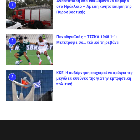
Αναστάτωση από εκκωφαντικό θόρυβο
1
στο Ηράκλειο – Άμεση κινητοποίηση της
Πυροσβεστικής
Παναθηναϊκός – ΤΣΣΚΑ 1948 1-1:
2
Μετέτρεψε σε… τελικό τη ρεβάνς
ΚΚΕ: Η κυβέρνηση επιχειρεί να κρύψει τις
3
μεγάλες ευθύνες της για την εμπρηστική
πολιτική