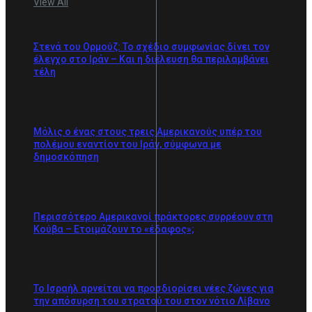
View All
Στενά του Ορμούζ: Το σχέδιο συμφωνίας δίνει τον
έλεγχο στο Ιράν – Και η διέλευση θα περιλαμβάνει
τέλη
Μόλις ο ένας στους τρεις Αμερικανούς υπέρ του
πολέμου εναντίον του Ιράν, σύμφωνα με
δημοσκόπηση
Περισσότερο Αμερικανοί πράκτορες συρρέουν στη
Κούβα – Ετοιμάζουν το «έδαφος»;
Το Ισραήλ αρνείται να προσδιορίσει νέες ζώνες για
την απόσυρση του στρατού του στον νότιο Λίβανο