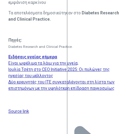
εμφάνιση καρκίνου
Τα αποτελέσματα δημοσιεύτηκαν στο
Diabetes Research
and Clinical Practice.
Πηγές:
Diabetes Research and Clinical Practice.
Ειδήσεις υγείας σήμερα
Είναι ωφέλιμα τα λάιμ για την υγεία;
Ιουλία Τσέτη στο CEO Initiative 2025: Οι πυλώνες της
ηγεσίας του μέλλοντος
Δύο ερευνητές του ΙΤΕ συγκαταλέγονται στη λίστα των
επιστημόνων με την υψηλότερη επίδραση παγκοσμίως
Source link