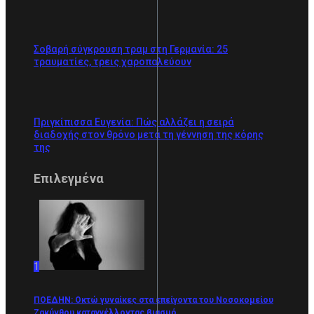
Σοβαρή σύγκρουση τραμ στη Γερμανία: 25
τραυματίες, τρεις χαροπαλεύουν
Πριγκίπισσα Ευγενία: Πώς αλλάζει η σειρά
διαδοχής στον θρόνο μετά τη γέννηση της κόρης
της
Επιλεγμένα
1
ΠΟΕΔΗΝ: Οκτώ γυναίκες στα επείγοντα του Νοσοκομείου
Ζακύνθου καταγγέλλοντας βιασμό