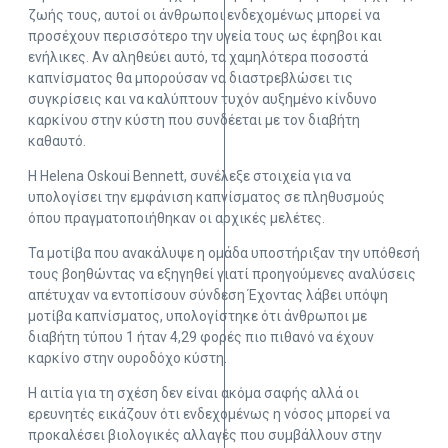
ζωής τους, αυτοί οι άνθρωποι ενδεχομένως μπορεί να
προσέχουν περισσότερο την υγεία τους ως έφηβοι και
ενήλικες. Αν αληθεύει αυτό, τα χαμηλότερα ποσοστά
καπνίσματος θα μπορούσαν να διαστρεβλώσει τις
συγκρίσεις και να καλύπτουν τυχόν αυξημένο κίνδυνο
καρκίνου στην κύστη που συνδέεται με τον διαβήτη
καθαυτό.
Η Helena Oskoui Bennett, συνέλεξε στοιχεία για να
υπολογίσει την εμφάνιση καπνίσματος σε πληθυσμούς
όπου πραγματοποιήθηκαν οι αρχικές μελέτες.
Τα μοτίβα που ανακάλυψε η ομάδα υποστήριξαν την υπόθεσή
τους βοηθώντας να εξηγηθεί γιατί προηγούμενες αναλύσεις
απέτυχαν να εντοπίσουν σύνδεση Έχοντας λάβει υπόψη
μοτίβα καπνίσματος, υπολογίστηκε ότι άνθρωποι με
διαβήτη τύπου 1 ήταν 4,29 φορές πιο πιθανό να έχουν
καρκίνο στην ουροδόχο κύστη.
Η αιτία για τη σχέση δεν είναι ακόμα σαφής αλλά οι
ερευνητές εικάζουν ότι ενδεχομένως η νόσος μπορεί να
προκαλέσει βιολογικές αλλαγές που συμβάλλουν στην