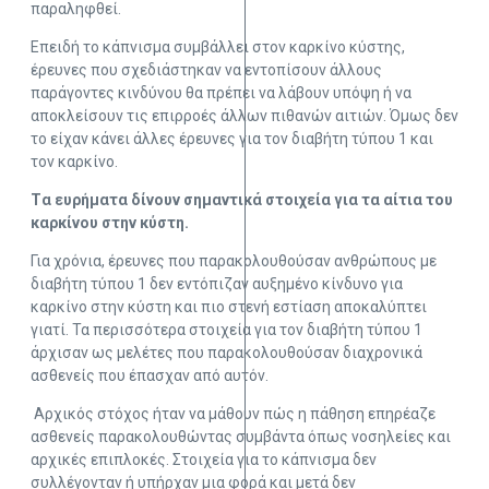
παραληφθεί.
Επειδή το κάπνισμα συμβάλλει στον καρκίνο κύστης,
έρευνες που σχεδιάστηκαν να εντοπίσουν άλλους
παράγοντες κινδύνου θα πρέπει να λάβουν υπόψη ή να
αποκλείσουν τις επιρροές άλλων πιθανών αιτιών. Όμως δεν
το είχαν κάνει άλλες έρευνες για τον διαβήτη τύπου 1 και
τον καρκίνο.
Tα ευρήματα δίνουν σημαντικά στοιχεία για τα αίτια του
καρκίνου στην κύστη.
Για χρόνια, έρευνες που παρακολουθούσαν ανθρώπους με
διαβήτη τύπου 1 δεν εντόπιζαν αυξημένο κίνδυνο για
καρκίνο στην κύστη και πιο στενή εστίαση αποκαλύπτει
γιατί. Τα περισσότερα στοιχεία για τον διαβήτη τύπου 1
άρχισαν ως μελέτες που παρακολουθούσαν διαχρονικά
ασθενείς που έπασχαν από αυτόν.
Αρχικός στόχος ήταν να μάθουν πώς η πάθηση επηρέαζε
ασθενείς παρακολουθώντας συμβάντα όπως νοσηλείες και
αρχικές επιπλοκές. Στοιχεία για το κάπνισμα δεν
συλλέγονταν ή υπήρχαν μια φορά και μετά δεν