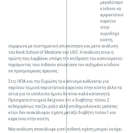
μεγαλύτερο
κίνδυνο να
εμφανίσουν
καρκίνο
στην
ουροδόχο
κύστη,
σύμφωνα με συστηματική επισκόπηση και μετα-ανάλυση
του Keck School of Medicine του USC. Η ανάλυση είναι η
πρώτη που λαμβάνει υπόψη την επίδραση του καπνίσματος-
παράγοντας που πιθανόν επισκίασε τον αυξημένο κίνδυνο
σε προηγούμενες έρευνες.
Στις ΗΠΑ και την Ευρώπη το κάπνισμα ευθύνεται για
περίπου τα μισά περιστατικά καρκίνου στην κύστη άλλα τα
αίτια για το υπόλοιπο ήμισυ δε είναι καλά κατανοητά.
Πρόσφατα στοιχεία δείχνουν ότι ο διαβήτης τύπου 2
ενδεχομένως παίζει ρόλο αλλά επιδημιολογικές μελέτες
ετών δεν ανακάλυψαν σχέση μεταξύ διαβήτη τυπου1 και
καρκίνου στην κύστη.
Νέα ανάλυση αποκάλυψε γιατί πιθανή σχέση μπορεί να έχει