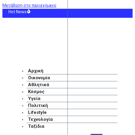
Μετάβαση στο περιεχόμενο
Hot News
ΗΝ: Οκτώ γυναίκες στα επείγοντα του Νοσοκομείου Ζακύνθου καταγγέλλοντα
ρα η δεύτερη πληρωμή των δικαιούχων του Λογαριασμού Αγροτικής Εστίας
θα πάρετε μεγαλύτερη σύνταξη – Τα 3+1 μυστικά
ά του Ορμούζ: Το σχέδιο συμφωνίας δίνει τον έλεγχο στο Ιράν – Και η διέλευ
ς ο ένας στους τρεις Αμερικανούς υπέρ του πολέμου εναντίον του Ιράν, σύμ
Α: Αύριο η δεύτερη πληρωμή των δικαιούχων του Λογαριασμού Αγροτικής Εσ
Αρχική
Οικονομία
Αθλητικά
Κόσμος
Υγεία
Πολιτική
Lifestyle
Τεχνολογία
Ταξίδια