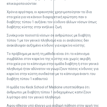
επικαιροποιούνταν.
Χρόνια αργότερα, οι ερευνητές χρησιμοποίησαν τα ίδια
στοιχεία για να κάνουν διαφορετική ερώτηση-παν ο
διαβήτης τύπου 1 αυξάνει τον κίνδυνο άλλων νόσων όπως
διαβήτης κύστης στην ενήλικο ζωή.
Συνέκριναν ποσοστά νόσων σε ανθρώπους με διαβήτη
τύπου 1 με τον γενικό πληθυσμό και οι αναλύσεις δεν
ανακάλυψαν αυξημένο κίνδυνο για καρκίνο κύστης.
Tο πρόβλημα με αυτή τη μέθοδο είναι ότι το κάπνισμα
συμβάλλει στον καρκίνο της κύστης και χωρίς ακριβή
στοιχεία για το κάπνισμα στην ομάδα διαβήτη ή στον γενικό
πληθυσμό ήταν αδύνατον να γνωρίζουν πόσος κίνδυνος για
καρκίνο στην κύστη συνδεόταν με το κάπνισμα έναντι του
διαβήτη τύπου 1 καθαυτού
Η ομάδα του Keck School of Medicine υποπτεύθηκε ότι
άνθρωποι με διαβήτη τύπου 1 ενδεχομένως καπνίζουν
λιγότερο από τον γενικό πληθυσμό.
Αφου έθεσαν υπό έλεγχο μια σοβαρή πάθηση στην αρχή της