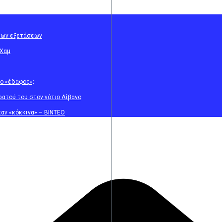
 των εξετάσεων
 Χαμ
ο «έδαφος»;
ρατού του στον νότιο Λίβανο
αν «κόκκινα» – ΒΙΝΤΕΟ