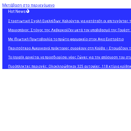
Μετάβαση στο περιεχόμενο
Hot News
Στρατιωτική Σχολή Ευελπίδων: Καλούνται για κατάταξη οι επιτυχόντες
Μαυροπάνος: Στόχος της Λεβερκούζεν μετά τον υποβιβασμό της Γουέστ
Με Ιδιωτική Πρωτοβουλία το πρώτο φαρμακείο στον Αγιο Ευστράτιο
Περισσότερο Αμερικανοί πράκτορες συρρέουν στη Κούβα – Ετοιμάζουν τ
Το Ισραήλ αρνείται να προσδιορίσει νέες ζώνες για την απόσυρση του στ
Πυρόπληκτες περιοχές: Ολοκληρώθηκαν 325 αυτοψίες, 118 κτίρια κρίθηκ