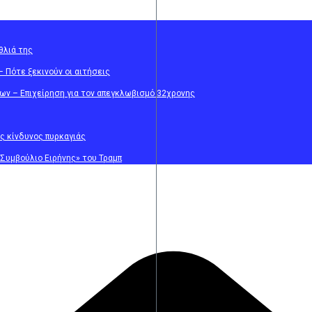
έθλιά της
 Πότε ξεκινούν οι αιτήσεις
ων – Επιχείρηση για τον απεγκλωβισμό 32χρονης
ός κίνδυνος πυρκαγιάς
«Συμβούλιο Ειρήνης» του Τραμπ