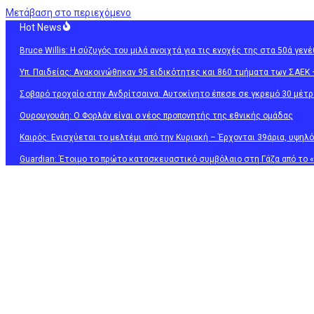
Μετάβαση στο περιεχόμενο
Hot News
Bruce Willis: Η σύζυγός του μιλά ανοιχτά για τις ενοχές της στα 50ά γεν
Υπ. Παιδείας: Ανακοινώθηκαν 95 ειδικότητες και 860 τμήματα των ΣΑΕΚ –
Σοβαρό τροχαίο στην Ανδρίτσαινα: Αυτοκίνητο έπεσε σε γκρεμό 30 μέτρ
Ουρουγουάη: Ο Φορλάν είναι ο νέος προπονητής της εθνικής ομάδας
Καιρός: Ενισχύεται το μελτέμι από την Κυριακή – Έρχονται 39άρια, υψηλ
Guardian: Έτοιμο το πρώτο κατασκευαστικό συμβόλαιο στη Γάζα από το 