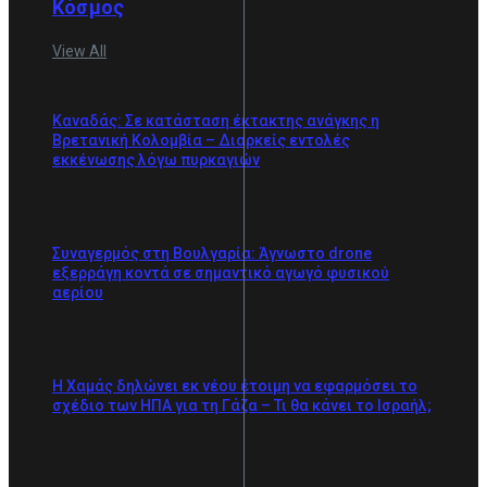
Κόσμος
View All
Καναδάς: Σε κατάσταση έκτακτης ανάγκης η
Βρετανική Κολομβία – Διαρκείς εντολές
εκκένωσης λόγω πυρκαγιών
Συναγερμός στη Βουλγαρία: Άγνωστο drone
εξερράγη κοντά σε σημαντικό αγωγό φυσικού
αερίου
Η Χαμάς δηλώνει εκ νέου έτοιμη να εφαρμόσει το
σχέδιο των ΗΠΑ για τη Γάζα – Τι θα κάνει το Ισραήλ;