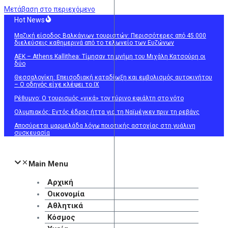
Μετάβαση στο περιεχόμενο
Hot News
Μαζική είσοδος Βαλκάνιων τουριστών: Περισσότερες από 45.000
διελεύσεις καθημερινά από το τελωνείο των Ευζώνων
ΑΕΚ – Athens Kallithea: Τίμησαν τη μνήμη του Μιχάλη Κατσούρη οι
δύο
Θεσσαλονίκη: Επεισοδιακή καταδίωξη και εμβολισμός αυτοκινήτου
– Ο οδηγός είχε κλέψει το ΙΧ
Ρέθυμνο: Ο τουρισμός «νικά» τον πύρινο εφιάλτη στο νότο
Ολυμπιακός: Εντός έδρας ήττα για τη Ναϊμέγκεν πριν τη ρεβάνς
Αποσύρεται μαρμελάδα λόγω ποιοτικής αστοχίας στη γυάλινη
συσκευασία
Main Menu
Αρχική
Οικονομία
Αθλητικά
Κόσμος