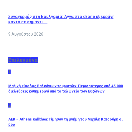
Συναγερμός στη Βουλγαρία: Άγνωστο drone εξερράγη
κοντά σε σημαντι ...
9 Αυγούστου 2026
Επιλεγμένα
1
Μαζική είσοδος Βαλκάνιων τουριστών: Περισσότερες από 45.000
διελεύσεις καθημερινά από το τελωνείο των Ευζώνων
2
ΑΕΚ – Athens Kallithea: Τίμησαν τη μνήμη του Μιχάλη Κατσούρη οι
δύο