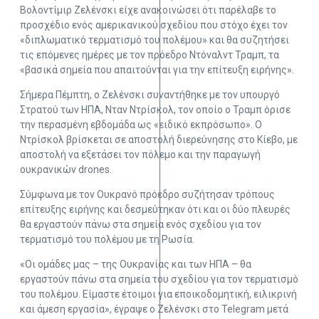
Βολοντίμιρ Ζελένσκι είχε ανακοινώσει ότι παρέλαβε το
προσχέδιο ενός αμερικανικού σχεδίου που στόχο έχει τον
«διπλωματικό τερματισμό του πολέμου» και θα συζητήσει
τις επόμενες ημέρες με τον πρόεδρο Ντόναλντ Τραμπ, τα
«βασικά σημεία που απαιτούνται για την επίτευξη ειρήνης».
Σήμερα Πέμπτη, ο Ζελένσκι συναντήθηκε με τον υπουργό
Στρατού των ΗΠΑ, Νταν Ντρίσκολ, τον οποίο ο Τραμπ όρισε
την περασμένη εβδομάδα ως «ειδικό εκπρόσωπο». Ο
Ντρίσκολ βρίσκεται σε αποστολή διερεύνησης στο Κίεβο, με
αποστολή να εξετάσει τον πόλεμο και την παραγωγή
ουκρανικών drones.
Σύμφωνα με τον Ουκρανό πρόεδρο συζήτησαν τρόπους
επίτευξης ειρήνης και δεσμεύτηκαν ότι και οι δύο πλευρές
θα εργαστούν πάνω στα σημεία ενός σχεδίου για τον
τερματισμό του πολέμου με τη Ρωσία.
«Οι ομάδες μας – της Ουκρανίας και των ΗΠΑ – θα
εργαστούν πάνω στα σημεία του σχεδίου για τον τερματισμό
του πολέμου. Είμαστε έτοιμοι για εποικοδομητική, ειλικρινή
και άμεση εργασία», έγραψε ο Ζελένσκι στο Telegram μετά