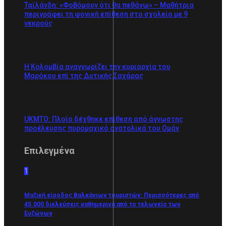
Ταϊλάνδη: «Φοβόμουν ότι θα πεθάνω» – Μαθήτρια
περιγράφει τη φονική επίθεση στο σχολείο με 9
νεκρούς
Η Κολομβία αναγνωρίζει την κυριαρχία του
Μαρόκου επί της Δυτικής Σαχάρας
UKMTO: Πλοίο δέχθηκε επίθεση από άγνωστης
προέλευσης πυρομαχικό ανατολικά του Ομάν
Επιλεγμένα
1
Μαζική είσοδος Βαλκάνιων τουριστών: Περισσότερες από
45.000 διελεύσεις καθημερινά από το τελωνείο των
Ευζώνων