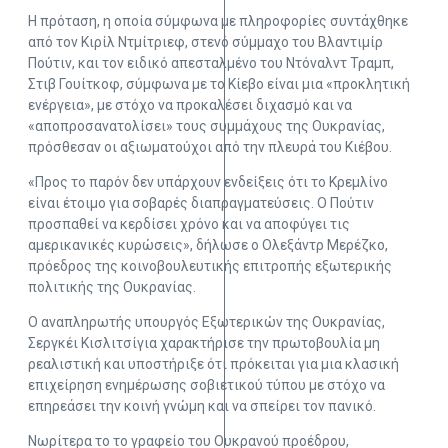
Η πρόταση, η οποία σύμφωνα με πληροφορίες συντάχθηκε
από τον Κιρίλ Ντμίτριεφ, στενό σύμμαχο του Βλαντιμίρ
Πούτιν, και τον ειδικό απεσταλμένο του Ντόναλντ Τραμπ,
Στιβ Γουίτκοφ, σύμφωνα με το Κίεβο είναι μια «προκλητική
ενέργεια», με στόχο να προκαλέσει διχασμό και να
«αποπροσανατολίσει» τους συμμάχους της Ουκρανίας,
πρόσθεσαν οι αξιωματούχοι από την πλευρά του Κιέβου.
«Προς το παρόν δεν υπάρχουν ενδείξεις ότι το Κρεμλίνο
είναι έτοιμο για σοβαρές διαπραγματεύσεις. Ο Πούτιν
προσπαθεί να κερδίσει χρόνο και να αποφύγει τις
αμερικανικές κυρώσεις», δήλωσε ο Ολεξάντρ Μερέζκο,
πρόεδρος της κοινοβουλευτικής επιτροπής εξωτερικής
πολιτικής της Ουκρανίας.
Ο αναπληρωτής υπουργός Εξωτερικών της Ουκρανίας,
Σεργκέι Κισλιτσίγια χαρακτήρισε την πρωτοβουλία μη
ρεαλιστική και υποστήριξε ότι πρόκειται για μια κλασική
επιχείρηση ενημέρωσης σοβιετικού τύπου με στόχο να
επηρεάσει την κοινή γνώμη και να σπείρει τον πανικό.
Νωρίτερα το το γραφείο του Ουκρανού προέδρου,