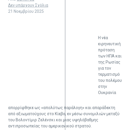
Δεν υπάρχουν Σχόλια
21 Νοεμβρίου 2025
Η νέα
ειρηνευτική
πρόταση
των ΗΠΑ και
της Ρωσίας
για τον
τερματισμό
του πολέμου
στην
Ουκρανία
απορρίφθηκε ως «απολύτως παράλογη» και απαράδεκτη
από αξιωματούχους στο Κίεβο, εν μέσω συνομιλιών μεταξύ
του Βολοντίμιρ Ζελένσκι και μιας υψηλόβαθμης
αντιπροσωπείας του αμερικανικού στρατού.