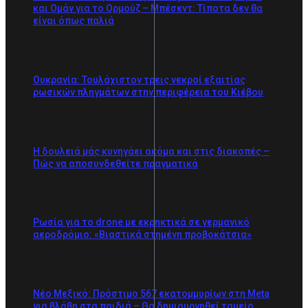
και Ομάν για το Ορμούζ – Μπέσεντ: Τίποτα δεν θα
είναι όπως παλιά
Ουκρανία: Τουλάχιστον τρεις νεκροί εξαιτίας
ρωσικών πληγμάτων στην περιφέρεια του Κιέβου
Η δουλειά μάς κυνηγάει ακόμα και στις διακοπές –
Πώς να αποσυνδεθείτε πραγματικά
Ρωσία για το drone με εκρηκτικά σε γερμανικό
αεροδρόμιο: «Βιαστικά στημένη προβοκάτσια»
Νέο Μεξικό: Πρόστιμο 567 εκατομμυρίων στη Meta
για βλάβη στα παιδιά – Θα δημιουργηθεί ταμείο