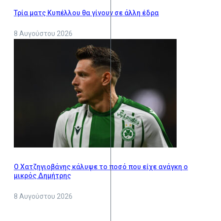
Τρία ματς Κυπέλλου θα γίνουν σε άλλη έδρα
8 Αυγούστου 2026
Ο Χατζηγιοβάνης κάλυψε το ποσό που είχε ανάγκη ο
μικρός Δημήτρης
8 Αυγούστου 2026