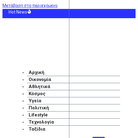
Μετάβαση στο περιεχόμενο
Hot News
αύσωνας πλήττει την τσέπη μας και όχι μόνο…
ρωμές e-ΕΦΚΑ και ΔΥΠΑ: Πάνω από 56 εκατ. ευρώ σε 58.000 δικαιούχους έως 
ρομάχη: Με ορό στο χέρι μετά το πρόβλημα υγείας της
α ματς Κυπέλλου θα γίνουν σε άλλη έδρα
 «μαχαίρια» ξανά Brad Pitt και Angelina Jolie – Στο επίκεντρο τα οικονομικά τη
υφώνεται η έξοδος του Αυγούστου – Πόσοι αναχωρούν σήμερα από τα λιμάνια
Αρχική
Οικονομία
Αθλητικά
Κόσμος
Υγεία
Πολιτική
Lifestyle
Τεχνολογία
Ταξίδια