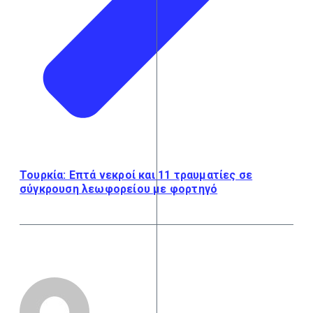
Τουρκία: Επτά νεκροί και 11 τραυματίες σε
σύγκρουση λεωφορείου με φορτηγό