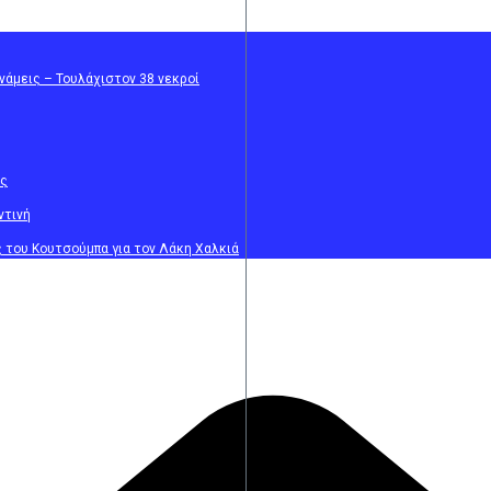
νάμεις – Τουλάχιστον 38 νεκροί
ος
ντινή
ς του Κουτσούμπα για τον Λάκη Χαλκιά