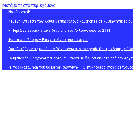
Μετάβαση στο περιεχόμενο
Hot News
Υεμένη: Επίθεση των Χούθι με πυραύλους και drones σε κυβερνητικές δυ
H Παρί Σεν Ζερμέν έκανε δικό της τον Ακλιούς έως το 2031
Φωτιά στη Σκύρο – Επικρατούν ισχυροί άνεμοι
Οριοθετήθηκε η φωτιά στο Βόλο πάνω από το αρχαίο θέατρο Δημητριάδ
Ολυμπιακός: Προχωρά για Βίνια, σύμφωνα με δημοσιεύματα από την Αργε
«Η παρακαταθήκη του θα μείνει ζωντανή» – Ο επικήδειος αποχαιρετισμό