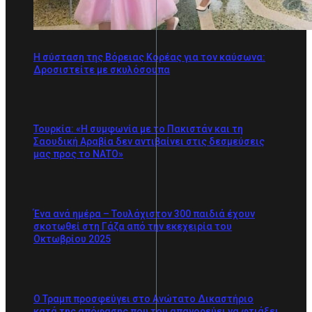
Η σύσταση της Βόρειας Κορέας για τον καύσωνα:
Δροσιστείτε με σκυλόσουπα
Τουρκία: «Η συμφωνία με το Πακιστάν και τη
Σαουδική Αραβία δεν αντιβαίνει στις δεσμεύσεις
μας προς το ΝΑΤΟ»
Ένα ανά ημέρα – Τουλάχιστον 300 παιδιά έχουν
σκοτωθεί στη Γάζα από την εκεχειρία του
Οκτωβρίου 2025
Ο Τραμπ προσφεύγει στο Ανώτατο Δικαστήριο
κατά της απόφασης που του απαγορεύει να φτιάξει