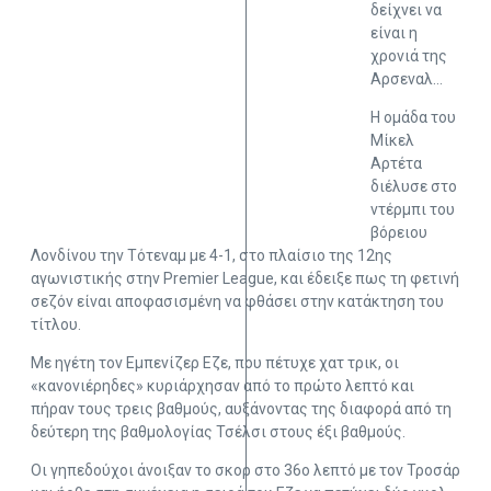
δείχνει να
είναι η
χρονιά της
Αρσεναλ…
Η ομάδα του
Μίκελ
Αρτέτα
διέλυσε στο
ντέρμπι του
βόρειου
Λονδίνου την Τότεναμ με 4-1, στο πλαίσιο της 12ης
αγωνιστικής στην Premier League, και έδειξε πως τη φετινή
σεζόν είναι αποφασισμένη να φθάσει στην κατάκτηση του
τίτλου.
Με ηγέτη τον Εμπενίζερ Εζε, που πέτυχε χατ τρικ, οι
«κανονιέρηδες» κυριάρχησαν από το πρώτο λεπτό και
πήραν τους τρεις βαθμούς, αυξάνοντας της διαφορά από τη
δεύτερη της βαθμολογίας Τσέλσι στους έξι βαθμούς.
Οι γηπεδούχοι άνοιξαν το σκορ στο 36ο λεπτό με τον Τροσάρ