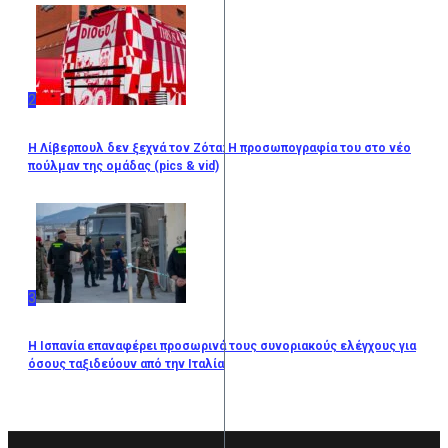
2
Η Λίβερπουλ δεν ξεχνά τον Ζότα: Η προσωπογραφία του στο νέο
πούλμαν της ομάδας (pics & vid)
3
Η Ισπανία επαναφέρει προσωρινά τους συνοριακούς ελέγχους για
όσους ταξιδεύουν από την Ιταλία