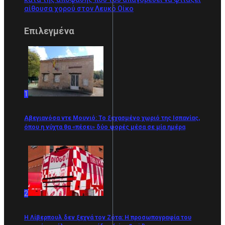
αίθουσα χορού στον Λευκό Οίκο
Επιλεγμένα
1
Αβεγιανόσα ντε Μουνιό: Το ξεχασμένο χωριό της Ισπανίας,
όπου η νύχτα θα «πέσει» δύο φορές μέσα σε μία ημέρα
2
Η Λίβερπουλ δεν ξεχνά τον Ζότα: Η προσωπογραφία του