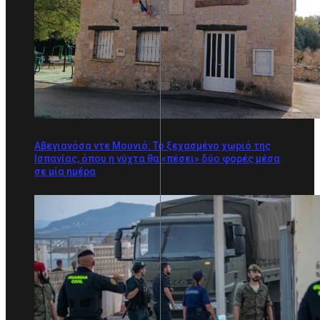
Αβεγιανόσα ντε Μουνιό: Το ξεχασμένο χωριό της
Ισπανίας, όπου η νύχτα θα «πέσει» δύο φορές μέσα
σε μία ημέρα