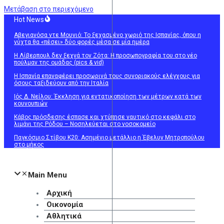
Μετάβαση στο περιεχόμενο
Hot News
Αβεγιανόσα ντε Μουνιό: Το ξεχασμένο χωριό της Ισπανίας, όπου η
νύχτα θα «πέσει» δύο φορές μέσα σε μία ημέρα
Η Λίβερπουλ δεν ξεχνά τον Ζότα: Η προσωπογραφία του στο νέο
πούλμαν της ομάδας (pics & vid)
Η Ισπανία επαναφέρει προσωρινά τους συνοριακούς ελέγχους για
όσους ταξιδεύουν από την Ιταλία
Ιός Δ. Νείλου: Έκκληση για εντατικοποίηση των μέτρων κατά των
κουνουπιών
Κάβος πρόσδεσης έσπασε και χτύπησε ναυτικό στο κεφάλι στο
λιμάνι της Ρόδου – Νοσηλεύεται στο νοσοκομείο
Παγκόσμιο Στίβου Κ20: Ασημένιο μετάλλιο η Έβελυν Μητροπούλου
στο μήκος
Main Menu
Αρχική
Οικονομία
Αθλητικά