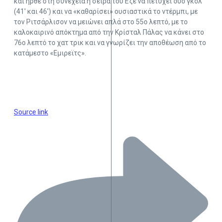
και ήρθε στη συνέχεια η σειρά του Εζε να πετύχει δύο γκολ
(41′ και 46′) και να «καθαρίσει» ουσιαστικά το ντέρμπι, με
τον Ριτσάρλισον να μειώνει απλά στο 55ο λεπτό, με το
καλοκαιρινό απόκτημα από την Κρίσταλ Πάλας να κάνει στο
76ο λεπτό το χατ τρικ και να γνωρίζει την αποθέωση από το
κατάμεστο «Εμιρεϊτς».
Source link