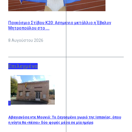
Παγκόσμιο Στίβου Κ20: Ασημένιο μετάλλιο η Έβελυν
Μητροπούλου στο ...
8 Αυγούστου 2026
Επιλεγμένα
1
Αβεγιανόσα ντε Μουνιό: Το ξεχασμένο χωριό της Ισπανίας, όπου
η νύχτα θα «πέσει» δύο φορές μέσα σε μία ημέρα