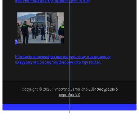
στο νέο πούλμαν της ομάδας (pics & vid)
3
Η Ισπανία επαναφέρει προσωρινά τους συνοριακούς
ελέγχους για όσους ταξιδεύουν από την Ιταλία
Copyright © 2026 | Υποστηρίζεται από
Ειδησεογραφικό
περιοδικό Χ