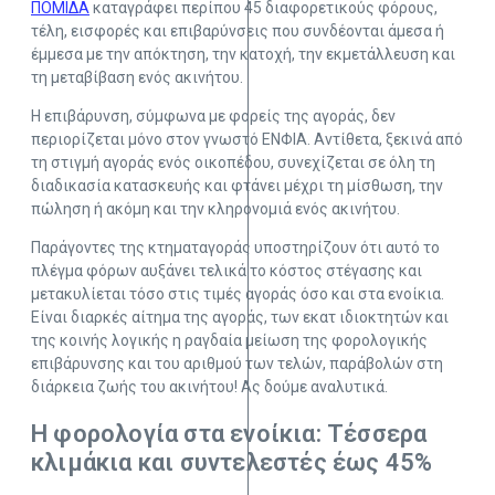
ΠΟΜΙΔΑ
καταγράφει περίπου 45 διαφορετικούς φόρους,
τέλη, εισφορές και επιβαρύνσεις που συνδέονται άμεσα ή
έμμεσα με την απόκτηση, την κατοχή, την εκμετάλλευση και
τη μεταβίβαση ενός ακινήτου.
Η επιβάρυνση, σύμφωνα με φορείς της αγοράς, δεν
περιορίζεται μόνο στον γνωστό ΕΝΦΙΑ. Αντίθετα, ξεκινά από
τη στιγμή αγοράς ενός οικοπέδου, συνεχίζεται σε όλη τη
διαδικασία κατασκευής και φτάνει μέχρι τη μίσθωση, την
πώληση ή ακόμη και την κληρονομιά ενός ακινήτου.
Παράγοντες της κτηματαγοράς υποστηρίζουν ότι αυτό το
πλέγμα φόρων αυξάνει τελικά το κόστος στέγασης και
μετακυλίεται τόσο στις τιμές αγοράς όσο και στα ενοίκια.
Είναι διαρκές αίτημα της αγοράς, των εκατ ιδιοκτητών και
της κοινής λογικής η ραγδαία μείωση της φορολογικής
επιβάρυνσης και του αριθμού των τελών, παράβολών στη
διάρκεια ζωής του ακινήτου! Ας δούμε αναλυτικά.
Η φορολογία στα ενοίκια: Τέσσερα
κλιμάκια και συντελεστές έως 45%