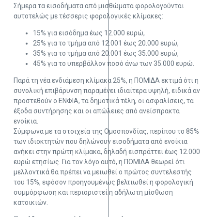
Σήμερα τα εισοδήματα από μισθώματα φορολογούνται
αυτοτελώς με τέσσερις φορολογικές κλίμακες:
15% για εισόδημα έως 12.000 ευρώ,
25% για το τμήμα από 12.001 έως 20.000 ευρώ,
35% για το τμήμα από 20.001 έως 35.000 ευρώ,
45% για το υπερβάλλον ποσό άνω των 35.000 ευρώ.
Παρά τη νέα ενδιάμεση κλίμακα 25%, η ΠΟΜΙΔΑ εκτιμά ότι η
συνολική επιβάρυνση παραμένει ιδιαίτερα υψηλή, ειδικά αν
προστεθούν ο ΕΝΦΙΑ, τα δημοτικά τέλη, οι ασφαλίσεις, τα
έξοδα συντήρησης και οι απώλειες από ανείσπρακτα
ενοίκια.
Σύμφωνα με τα στοιχεία της Ομοσπονδίας, περίπου το 85%
των ιδιοκτητών που δηλώνουν εισοδήματα από ενοίκια
ανήκει στην πρώτη κλίμακα, δηλαδή εισπράττει έως 12.000
ευρώ ετησίως. Για τον λόγο αυτό, η ΠΟΜΙΔΑ θεωρεί ότι
μελλοντικά θα πρέπει να μειωθεί ο πρώτος συντελεστής
του 15%, εφόσον προηγουμένως βελτιωθεί η φορολογική
συμμόρφωση και περιοριστεί η αδήλωτη μίσθωση
κατοικιών.