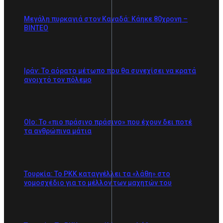
Mεγάλη πυρκαγιά στον Καναδά: Κάηκε 80χρονη –
ΒΙΝΤΕΟ
Ιράν: Το αόρατο μέτωπο που θα συνεχίσει να κρατά
ανοιχτό τον πόλεμο
Olo: Το «πιο πράσινο πράσινο» που έχουν δει ποτέ
τα ανθρώπινα μάτια
Τουρκία: Το PKK καταγγέλλει τα «λάθη» στο
νομοσχέδιο για το μέλλον των μαχητών του