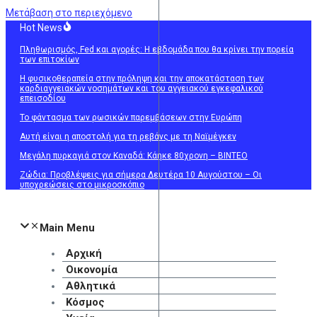
Μετάβαση στο περιεχόμενο
Hot News
Πληθωρισμός, Fed και αγορές: Η εβδομάδα που θα κρίνει την πορεία
των επιτοκίων
Η φυσικοθεραπεία στην πρόληψη και την αποκατάσταση των
καρδιαγγειακών νοσημάτων και του αγγειακού εγκεφαλικού
επεισοδίου
Το φάντασμα των ρωσικών παρεμβάσεων στην Ευρώπη
Αυτή είναι η αποστολή για τη ρεβάνς με τη Ναϊμέγκεν
Mεγάλη πυρκαγιά στον Καναδά: Κάηκε 80χρονη – ΒΙΝΤΕΟ
Ζώδια: Προβλέψεις για σήμερα Δευτέρα 10 Αυγούστου – Οι
υποχρεώσεις στο μικροσκόπιο
Main Menu
Αρχική
Οικονομία
Αθλητικά
Κόσμος