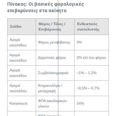
Πίνακας: Οι βασικές φορολογικές
επιβαρύνσεις στα ακίνητα
Φόρος / Τέλος /
Ενδεικτικός
Στάδιο
Επιβάρυνση
συντελεστής
Αγορά
Φόρος μεταβίβασης
3%
οικοπέδου
Αγορά
Δημοτικός φόρος
3% επί του φόρου
οικοπέδου
Αγορά
Συμβολαιογραφικά
~1% – 1,2%
οικοπέδου
Αγορά
Κτηματολόγιο /
~0,5% – 0,7%
οικοπέδου
μεταγραφή
ΦΠΑ οικοδομικών
Κατασκευή
24%
υλικών