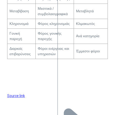
Μεσιτικά /
Μεταβίβαση
Μεταβλητά
συμβολαιογραφικά
Κληρονομιά
Φόρος κληρονομιάς
Κλιμακωτός
Γονική
Φόρος γονικής
Ανά κατηγορία
παροχή
παροχής
Διαρκείς
Φόροι ενέργειας και
Έμμεσοι φόροι
επιβαρύνσεις
υπηρεσιών
Source link