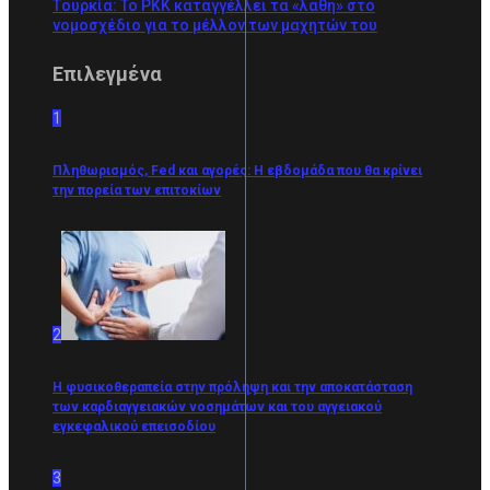
Tουρκία: Το PKK καταγγέλλει τα «λάθη» στο
νομοσχέδιο για το μέλλον των μαχητών του
Επιλεγμένα
1
Πληθωρισμός, Fed και αγορές: Η εβδομάδα που θα κρίνει
την πορεία των επιτοκίων
2
Η φυσικοθεραπεία στην πρόληψη και την αποκατάσταση
των καρδιαγγειακών νοσημάτων και του αγγειακού
εγκεφαλικού επεισοδίου
3