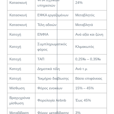
ΦΠΑ τεχνικών
Κατασκευή
24%
υπηρεσιών
Κατασκευή
ΕΦΚΑ εργαζομένων
Μεταβλητός
Κατασκευή
Τέλη αδειών
Μεταβλητά
Κατοχή
ΕΝΦΙΑ
Ανά αξία και ζώνη
Συμπληρωματικός
Κατοχή
Κλιμακωτός
φόρος
Κατοχή
ΤΑΠ
0,25‰ – 0,35‰
Κατοχή
Δημοτικά τέλη
Ανά τ.μ.
Κατοχή
Τεκμήριο διαβίωσης
Βάσει επιφάνειας
Μίσθωση
Φόρος ενοικίων
15% – 45%
Βραχυχρόνια
Φορολογία Airbnb
Έως 45%
μίσθωση
Μεταβίβαση
Φόρος μεταβίβασης
3%