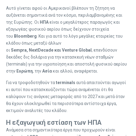
Αυτό γίνεται αφού οι Αμερικανοί βλέπουν τη ζήτηση να
αυξάνεται σημαντικά ανά τον κόσμο, περιλαμβανομένης και
της Ευρώπης. Οι
ΗΠΑ
είναι ο μεγαλύτερος παραγωγός και
εξαγωγέας φυσικού αερίου όπως δείχνουν στοιχεία
του
Bloomberg
. Και για αυτό το λόγο μεγάλες εταιρείες του
κλάδου όπως μεταξύ άλλων
οι
Sempra, NextDecade και Venture Global
, επενδύσουν
δεκάδες δις δολάρια για την κατασκευή νέων σταθμών
(terminals) για την υγροποίηση και αποστολή φυσικού αερίου
στην
Ευρώπη
, την
Ασία
και αλλού, αναφέρεται.
Για να τροφοδοτηθούν τα
terminals
αυτά απαιτούνται αγωγοί
κι αυτοί που κατασκευάζονται τώρα αναμένεται ότι θα
καλύψουν τις ανάγκες μεταφοράς από το 2027 και μετά όταν
θα έχουν ολοκληρωθεί τα περισσότερα αντίστοιχα έργα,
εκτιμούν αναλυτές του κλάδου.
Η εξαγωγική εστίαση των ΗΠΑ
Ανάμεσα στα σημαντικότερα έργα που προχωρούν είναι