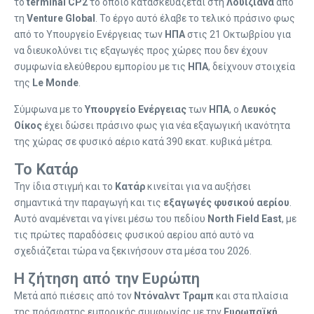
το
terminal CP2
το οποίο κατασκευάζεται στη
Λουιζιάνα
από
τη
Venture Global
. Το έργο αυτό έλαβε το τελικό πράσινο φως
από το Υπουργείο Ενέργειας των
ΗΠΑ
στις 21 Οκτωβρίου για
να διευκολύνει τις εξαγωγές προς χώρες που δεν έχουν
συμφωνία ελεύθερου εμπορίου με τις
ΗΠΑ
, δείχνουν στοιχεία
της
Le Monde
.
Σύμφωνα με το
Υπουργείο Ενέργειας
των
ΗΠΑ
, ο
Λευκός
Οίκος
έχει δώσει πράσινο φως για νέα εξαγωγική ικανότητα
της χώρας σε φυσικό αέριο κατά 390 εκατ. κυβικά μέτρα.
Το Κατάρ
Την ίδια στιγμή και το
Κατάρ
κινείται για να αυξήσει
σημαντικά την παραγωγή και τις
εξαγωγές φυσικού αερίου
.
Αυτό αναμένεται να γίνει μέσω του πεδίου
North Field East
, με
τις πρώτες παραδόσεις φυσικού αερίου από αυτό να
σχεδιάζεται τώρα να ξεκινήσουν στα μέσα του 2026.
Η ζήτηση από την Ευρώπη
Μετά από πιέσεις από τον
Ντόναλντ Τραμπ
και στα πλαίσια
της πρόσφατης εμπορικής συμφωνίας με την
Ευρωπαϊκή