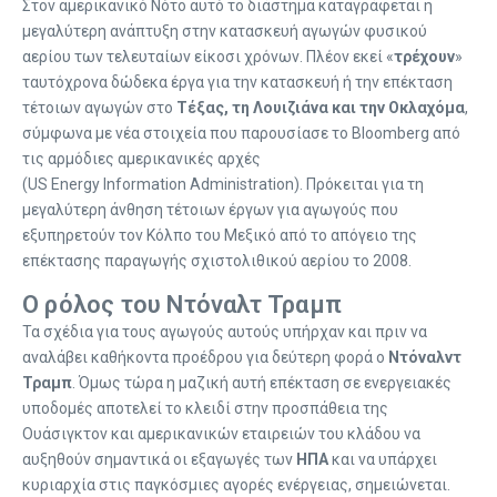
Στον αμερικανικό Νότο αυτό το διάστημα καταγράφεται η
μεγαλύτερη ανάπτυξη στην κατασκευή αγωγών φυσικού
αερίου των τελευταίων είκοσι χρόνων. Πλέον εκεί «
τρέχουν
»
ταυτόχρονα δώδεκα έργα για την κατασκευή ή την επέκταση
τέτοιων αγωγών στο
Τέξας, τη Λουιζιάνα και την Οκλαχόμα
,
σύμφωνα με νέα στοιχεία που παρουσίασε το Bloomberg από
τις αρμόδιες αμερικανικές αρχές
(US Energy Information Administration). Πρόκειται για τη
μεγαλύτερη άνθηση τέτοιων έργων για αγωγούς που
εξυπηρετούν τον Κόλπο του Μεξικό από το απόγειο της
επέκτασης παραγωγής σχιστολιθικού αερίου το 2008.
Ο ρόλος του Ντόναλτ Τραμπ
Τα σχέδια για τους αγωγούς αυτούς υπήρχαν και πριν να
αναλάβει καθήκοντα προέδρου για δεύτερη φορά ο
Ντόναλντ
Τραμπ
. Όμως τώρα η μαζική αυτή επέκταση σε ενεργειακές
υποδομές αποτελεί το κλειδί στην προσπάθεια της
Ουάσιγκτον και αμερικανικών εταιρειών του κλάδου να
αυξηθούν σημαντικά οι εξαγωγές των
ΗΠΑ
και να υπάρχει
κυριαρχία στις παγκόσμιες αγορές ενέργειας, σημειώνεται.