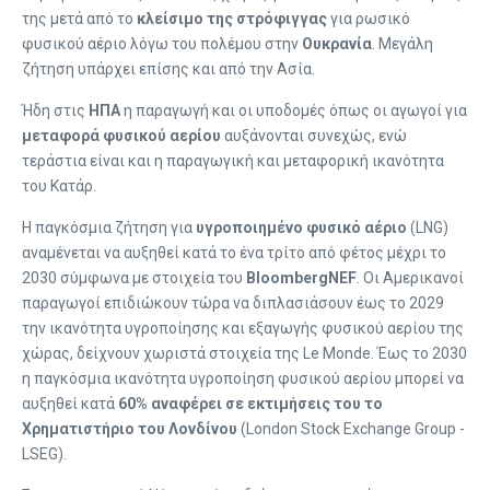
της μετά από το
κλείσιμο της στρόφιγγας
για ρωσικό
φυσικού αέριο λόγω του πολέμου στην
Ουκρανία
. Μεγάλη
ζήτηση υπάρχει επίσης και από την Ασία.
Ήδη στις
ΗΠΑ
η παραγωγή και οι υποδομές όπως οι αγωγοί για
μεταφορά φυσικού αερίου
αυξάνονται συνεχώς, ενώ
τεράστια είναι και η παραγωγική και μεταφορική ικανότητα
του Κατάρ.
Η παγκόσμια ζήτηση για
υγροποιημένο φυσικό αέριο
(LNG)
αναμένεται να αυξηθεί κατά το ένα τρίτο από φέτος μέχρι το
2030 σύμφωνα με στοιχεία του
BloombergNEF
. Οι Αμερικανοί
παραγωγοί επιδιώκουν τώρα να διπλασιάσουν έως το 2029
την ικανότητα υγροποίησης και εξαγωγής φυσικού αερίου της
χώρας, δείχνουν χωριστά στοιχεία της Le Monde. Έως το 2030
η παγκόσμια ικανότητα υγροποίηση φυσικού αερίου μπορεί να
αυξηθεί κατά
60% αναφέρει σε εκτιμήσεις του το
Χρηματιστήριο του Λονδίνου
(London Stock Exchange Group -
LSEG).