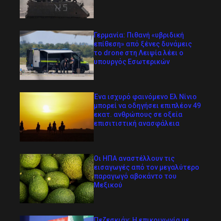
Γερμανία: Πιθανή «υβριδική
επίθεση» από ξένες δυνάμεις
το drone στη Λειψία λέει ο
υπουργός Εσωτερικών
Ένα ισχυρό φαινόμενο Ελ Νίνιο
μπορεί να οδηγήσει επιπλέον 49
εκατ. ανθρώπους σε οξεία
επισιτιστική ανασφάλεια
Οι ΗΠΑ αναστέλλουν τις
εισαγωγές από τον μεγαλύτερο
παραγωγό αβοκάντο του
Μεξικού
Πεζεσκιάν: Η επικοινωνία με