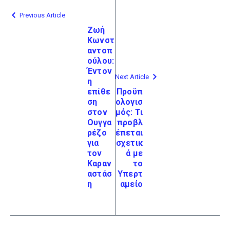
Previous Article
Ζωή
Κωνστ
αντοπ
ούλου:
Έντον
Next Article
η
επίθε
Προϋπ
ση
ολογισ
στον
μός: Τι
Ουγγα
προβλ
ρέζο
έπεται
για
σχετικ
τον
ά με
Καραν
το
αστάσ
Υπερτ
η
αμείο