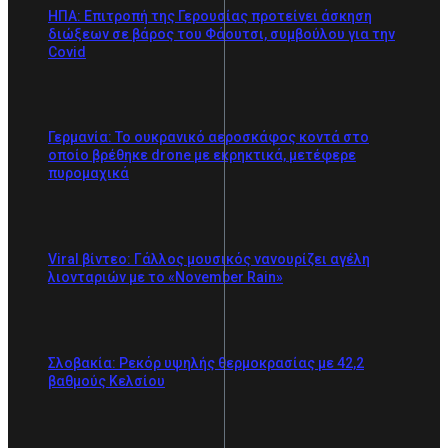
ΗΠΑ: Επιτροπή της Γερουσίας προτείνει άσκηση
διώξεων σε βάρος του Φάουτσι, συμβούλου για την
Covid
Γερμανία: Το ουκρανικό αεροσκάφος κοντά στο
οποίο βρέθηκε drone με εκρηκτικά, μετέφερε
πυρομαχικά
Viral βίντεο: Γάλλος μουσικός νανουρίζει αγέλη
λιονταριών με το «November Rain»
Σλοβακία: Ρεκόρ υψηλής θερμοκρασίας με 42,2
βαθμούς Κελσίου