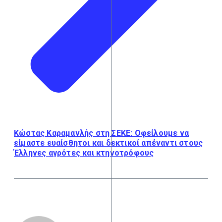
Κώστας Καραμανλής στη ΣΕΚΕ: Οφείλουμε να
είμαστε ευαίσθητοι και δεκτικοί απέναντι στους
Έλληνες αγρότες και κτηνοτρόφους