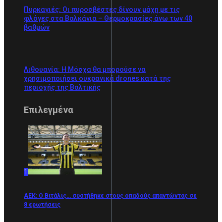
Πυρκαγιές: Οι πυροσβέστες δίνουν μάχη με τις
φλόγες στα Βαλκάνια – Θερμοκρασίες άνω των 40
βαθμών
Λιθουανία: H Μόσχα θα μπορούσε να
χρησιμοποιήσει ουκρανικά drones κατά της
περιοχής της Βαλτικής
Επιλεγμένα
1
ΑΕΚ: Ο Βιτάλις… συστήθηκε στους οπαδούς απαντώντας σε
8 ερωτήσεις