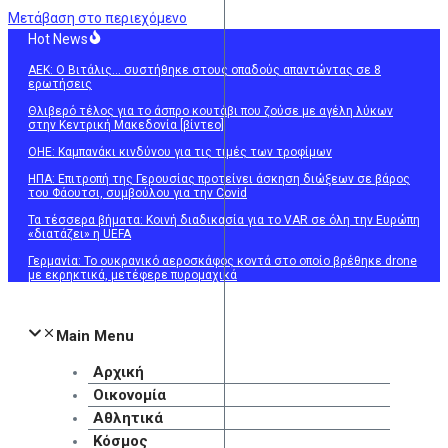
Μετάβαση στο περιεχόμενο
Hot News
ΑΕΚ: Ο Βιτάλις… συστήθηκε στους οπαδούς απαντώντας σε 8
ερωτήσεις
Θλιβερό τέλος για το άσπρο κουτάβι που ζούσε με αγέλη λύκων
στην Κεντρική Μακεδονία [βίντεο]
ΟΗΕ: Καμπανάκι κινδύνου για τις τιμές των τροφίμων
ΗΠΑ: Επιτροπή της Γερουσίας προτείνει άσκηση διώξεων σε βάρος
του Φάουτσι, συμβούλου για την Covid
Τα τέσσερα βήματα: Κοινή διαδικασία για το VAR σε όλη την Ευρώπη
«διατάζει» η UEFA
Γερμανία: Το ουκρανικό αεροσκάφος κοντά στο οποίο βρέθηκε drone
με εκρηκτικά, μετέφερε πυρομαχικά
Main Menu
Αρχική
Οικονομία
Αθλητικά
Κόσμος