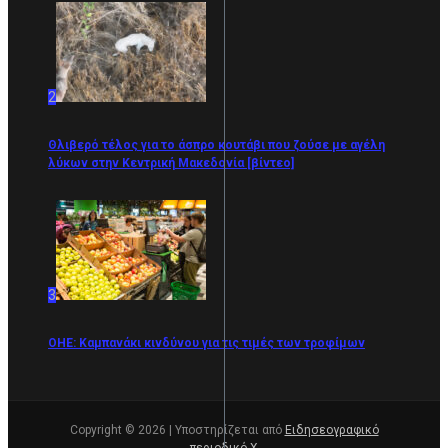
2
Θλιβερό τέλος για το άσπρο κουτάβι που ζούσε με αγέλη
λύκων στην Κεντρική Μακεδονία [βίντεο]
3
ΟΗΕ: Καμπανάκι κινδύνου για τις τιμές των τροφίμων
Copyright © 2026 | Υποστηρίζεται από
Ειδησεογραφικό
περιοδικό Χ