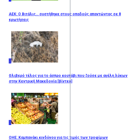
ΑΕΚ: Ο Βιτάλις… συστήθηκε στους οπαδούς απαντώντας σε 8
ερωτήσεις
2
Θλιβερό τέλος για το άσπρο κουτάβι που ζούσε με αγέλη λύκων
στην Κεντρική Μακεδονία [βίντεο]
3
ΟΗΕ: Καμπανάκι κινδύνου για τις τιμές των τροφίμων