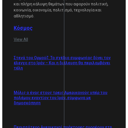
και πλήρη κάλυψη θεμάτων που αφορούν πολιτική,
κοινωνία, οικονομία, πολιτισμό, τεχνολογία και
αθλητισμό.
Κόσμος
View All
Στενά του Ορμούζ: Το σχέδιο συμφωνίας δίνει τον
έλεγχο στο Ιράν – Και η διέλευση θα περιλαμβάνει
τέλη
Μόλις ο ένας στους τρεις Αμερικανούς υπέρ του
πολέμου εναντίον του Ιράν, σύμφωνα με
δημοσκόπηση
Περισσότερο Αμερικανοί πράκτορες συρρέουν στη