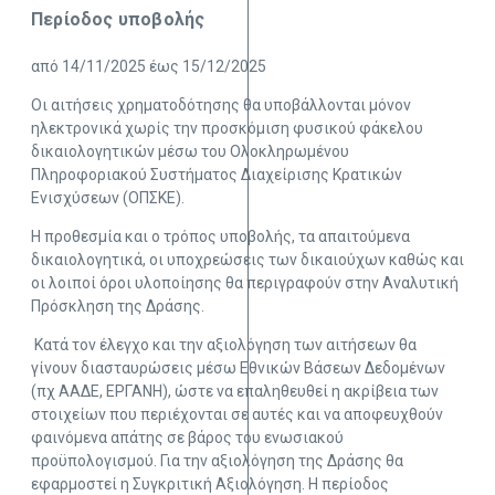
Περίοδος υποβολής
από 14/11/2025 έως 15/12/2025
Οι αιτήσεις χρηματοδότησης θα υποβάλλονται μόνον
ηλεκτρονικά χωρίς την προσκόμιση φυσικού φάκελου
δικαιολογητικών μέσω του Ολοκληρωμένου
Πληροφοριακού Συστήματος Διαχείρισης Κρατικών
Ενισχύσεων (ΟΠΣΚΕ).
Η προθεσμία και ο τρόπος υποβολής, τα απαιτούμενα
δικαιολογητικά, οι υποχρεώσεις των δικαιούχων καθώς και
οι λοιποί όροι υλοποίησης θα περιγραφούν στην Αναλυτική
Πρόσκληση της Δράσης.
Κατά τον έλεγχο και την αξιολόγηση των αιτήσεων θα
γίνουν διασταυρώσεις μέσω Εθνικών Βάσεων Δεδομένων
(πχ ΑΑΔΕ, ΕΡΓΑΝΗ), ώστε να επαληθευθεί η ακρίβεια των
στοιχείων που περιέχονται σε αυτές και να αποφευχθούν
φαινόμενα απάτης σε βάρος του ενωσιακού
προϋπολογισμού. Για την αξιολόγηση της Δράσης θα
εφαρμοστεί η Συγκριτική Αξιολόγηση. Η περίοδος