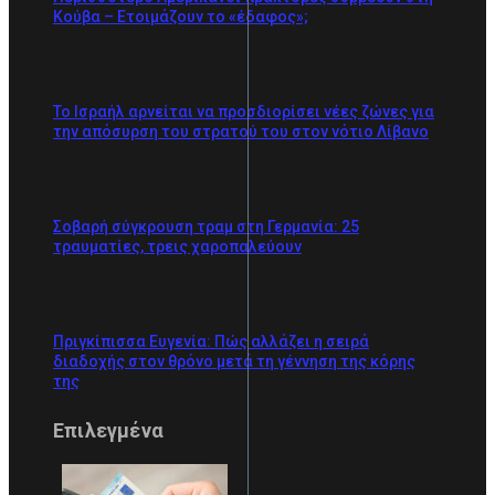
Κούβα – Ετοιμάζουν το «έδαφος»;
Το Ισραήλ αρνείται να προσδιορίσει νέες ζώνες για
την απόσυρση του στρατού του στον νότιο Λίβανο
Σοβαρή σύγκρουση τραμ στη Γερμανία: 25
τραυματίες, τρεις χαροπαλεύουν
Πριγκίπισσα Ευγενία: Πώς αλλάζει η σειρά
διαδοχής στον θρόνο μετά τη γέννηση της κόρης
της
Επιλεγμένα