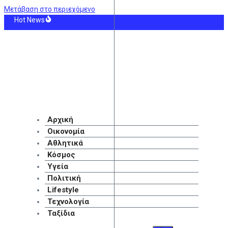
Μετάβαση στο περιεχόμενο
Hot News
ρα η δεύτερη πληρωμή των δικαιούχων του Λογαριασμού Αγροτικής Εστίας
θα πάρετε μεγαλύτερη σύνταξη – Τα 3+1 μυστικά
ά του Ορμούζ: Το σχέδιο συμφωνίας δίνει τον έλεγχο στο Ιράν – Και η διέλευ
ς ο ένας στους τρεις Αμερικανούς υπέρ του πολέμου εναντίον του Ιράν, σύμ
Α: Αύριο η δεύτερη πληρωμή των δικαιούχων του Λογαριασμού Αγροτικής Εσ
νε ο συγγραφέας Γιάννης Γρηγοράκης
Αρχική
Οικονομία
Αθλητικά
Κόσμος
Υγεία
Πολιτική
Lifestyle
Τεχνολογία
Ταξίδια