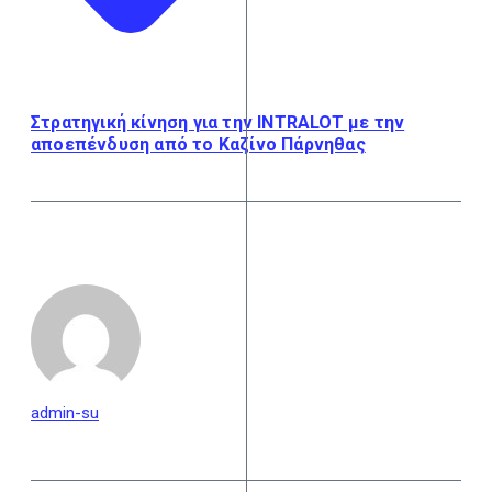
Στρατηγική κίνηση για την INTRALOT με την
αποεπένδυση από το Καζίνο Πάρνηθας
admin-su