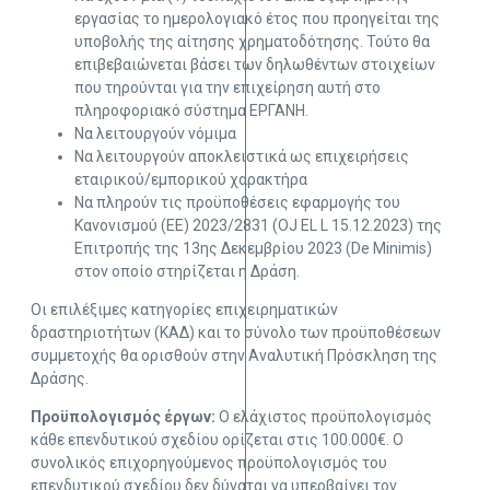
εργασίας το ημερολογιακό έτος που προηγείται της
υποβολής της αίτησης χρηματοδότησης. Τούτο θα
επιβεβαιώνεται βάσει των δηλωθέντων στοιχείων
που τηρούνται για την επιχείρηση αυτή στο
πληροφοριακό σύστημα ΕΡΓΑΝΗ.
Να λειτουργούν νόμιμα
Να λειτουργούν αποκλειστικά ως επιχειρήσεις
εταιρικού/εμπορικού χαρακτήρα
Να πληρούν τις προϋποθέσεις εφαρμογής του
Κανονισμού (ΕΕ) 2023/2831 (OJ EL L 15.12.2023) της
Επιτροπής της 13ης Δεκεμβρίου 2023 (De Minimis)
στον οποίο στηρίζεται η Δράση.
Οι επιλέξιμες κατηγορίες επιχειρηματικών
δραστηριοτήτων (ΚΑΔ) και το σύνολο των προϋποθέσεων
συμμετοχής θα ορισθούν στην Αναλυτική Πρόσκληση της
Δράσης.
​Προϋπολογισμός έργων:
Ο ελάχιστος προϋπολογισμός
κάθε επενδυτικού σχεδίου ορίζεται στις 100.000€. Ο
συνολικός επιχορηγούμενος προϋπολογισμός του
επενδυτικού σχεδίου δεν δύναται να υπερβαίνει τον