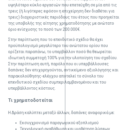
υψηλότερο κύκλο εργασιών που επετεύχθη σε μία από τις
τρεις (ή λιγότερες εφόσον η επιχείρηση δεν διαθέτει για
τρεις) διαχειριστικές περιόδους του έτους που προηγείται
της υποβολής της αίτησης χρηματοδότησης με ανώτατο
όριο ενίσχυσης το ποσό των 200.000€.
Στην περίπτωση που το επενδυτικό σχέδιο θα έχει
προϋπολογισμό μεγαλύτερο του ανώτατου ορίου που
ορίζεται παραπάνω, το υπερβάλλον ποσό θα θεωρείται
ιδιωτική συμμετοχή 100% για την υλοποίηση του σχεδίου.
Στην περίπτωση αυτή, παρόλο που οι υπερβάλλουσες
δαπάνες δεν επιχορηγούνται, αντικείμενο αξιολόγησης και
παρακολούθησης-ελέγχου αποτελεί το σύνολο του
επενδυτικού σχεδίου συμπεριλαμβανομένου και του
υπερβάλλοντος κόστους.​
Τι χρηματοδοτείται
Η Δράση καλύπτει μεταξύ άλλων, δαπάνες αναφορικά με:
Εκσυγχρονισμό παραγωγικού εξοπλισμού
Τεχνολογική αναβάθμιση και υιοθέτηση λύσεων