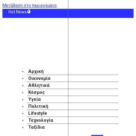
Μετάβαση στο περιεχόμενο
Hot News
ιδα για την απώλεια του Μέσι: «Έχω χάσει και εγώ τον πατέρα μου και ο πόνο
ένος κίνδυνος πυρκαγιών λόγω θυελλωδών ανέμων έως 9 μποφόρ – Ποιες περι
ό τροχαίο στο Λαγονήσι: Μηχανή της ομάδας ΔΙΑΣ συγκρούστηκε με αυτοκίνητ
νανέωσε ο Πήλιος μέχρι το 2030
γάνδα ενοχοποίησης»: Νέα αποχώρηση από το κόμμα της Μαρίας Καρυστιανού μ
ούστου: Πώς πληρώνεται η αργία – Τι ισχύει για εργαζόμενους
Αρχική
Οικονομία
Αθλητικά
Κόσμος
Υγεία
Πολιτική
Lifestyle
Τεχνολογία
Ταξίδια