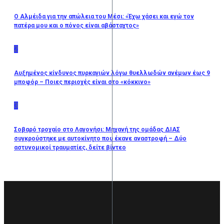
O Αλμέιδα για την απώλεια του Μέσι: «Έχω χάσει και εγώ τον
πατέρα μου και ο πόνος είναι αβάσταχτος»
2
Αυξημένος κίνδυνος πυρκαγιών λόγω θυελλωδών ανέμων έως 9
μποφόρ – Ποιες περιοχές είναι στο «κόκκινο»
3
Σοβαρό τροχαίο στο Λαγονήσι: Μηχανή της ομάδας ΔΙΑΣ
συγκρούστηκε με αυτοκίνητο που έκανε αναστροφή – Δύο
αστυνομικοί τραυματίες, δείτε βίντεο