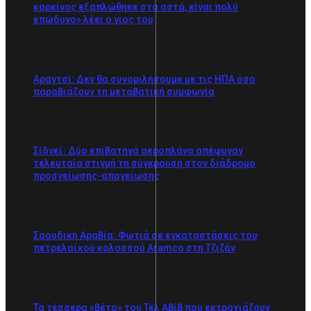
καρκίνος εξαπλώθηκε στα οστά, είναι πολύ
επώδυνο» λέει ο γιος του
Αραγτσί: Δεν θα συνομιλήσουμε με τις ΗΠΑ όσο
παραβιάζουν τη μεταβατική συμφωνία
Σίδνεϊ: Δύο επιβατηγά αεροπλάνα απέφυγαν
τελευταία στιγμή τη σύγκρουση στον διάδρομο
προσγείωσης-απογείωσης
Σαουδική Αραβία: Φωτιά σε εγκαταστάσεις του
πετρελαϊκού κολοσσού Aramco στη Τζιζάν
Τα τέσσερα «βέτο» του Τελ Αβίβ που εκτροχιάζουν