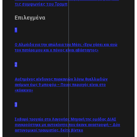
τις συμφωνίες του Τραμπ
Επιλεγμένα
1
O Αλμέιδα για την απώλεια του Μέσι: «Έχω χάσει και εγώ
τον πατέρα μου και ο πόνος είναι αβάσταχτος»
2
Αυξημένος κίνδυνος πυρκαγιών λόγω θυελλωδών
ανέμων έως 9 μποφόρ – Ποιες περιοχές είναι στο
«κόκκινο»
3
Σοβαρό τροχαίο στο Λαγονήσι: Μηχανή της ομάδας ΔΙΑΣ
συγκρούστηκε με αυτοκίνητο που έκανε αναστροφή – Δύο
αστυνομικοί τραυματίες, δείτε βίντεο