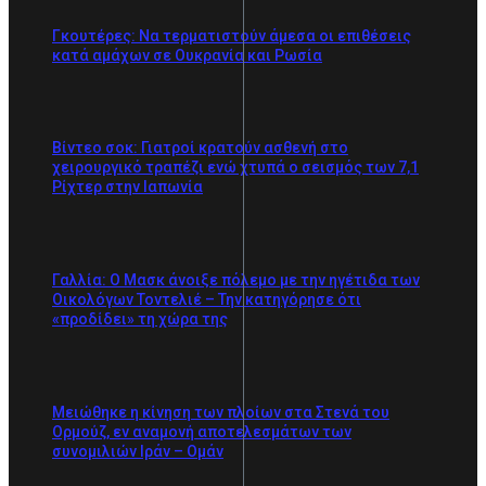
Γκουτέρες: Να τερματιστούν άμεσα οι επιθέσεις
κατά αμάχων σε Ουκρανία και Ρωσία
Βίντεο σοκ: Γιατροί κρατούν ασθενή στο
χειρουργικό τραπέζι ενώ χτυπά ο σεισμός των 7,1
Ρίχτερ στην Ιαπωνία
Γαλλία: Ο Μασκ άνοιξε πόλεμο με την ηγέτιδα των
Οικολόγων Τοντελιέ – Την κατηγόρησε ότι
«προδίδει» τη χώρα της
Μειώθηκε η κίνηση των πλοίων στα Στενά του
Ορμούζ, εν αναμονή αποτελεσμάτων των
συνομιλιών Ιράν – Ομάν