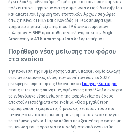
έχει ολοκληρωθεί ακόμη. Οι μέτοχοι και των δύο εταιρειών
πρόκειται να ψηφίσουν για τη συμφωνία στις 9 Δεκεμβρίου
και απαιτείται έγκριση των εποπτικών Αρχών σε χώρες
όπως η Κίνα, οι ΗΠΑ και ο Καναδάς. Η Teck σήμερα έχει
χρηματιστηριακή αξία περίπου 19 δισεκατομμυρίων
δολαρίων. Η
BHP
προσπάθησε να εξαγοράσει την Anglo
American για
49 δισεκατομμύρια
δολάρια πέρυσι.
Παράθυρο νέας μείωσης του φόρου
στα ενοίκια
Την πρόθεση της κυβέρνησης να μην υπάρξει καμία αλλαγή
στις αντικειμενικές αξίες των ακινήτων έως το 2027
μετέφερε ο υφυπουργός Οικονομικών
Γιώργος Κώτσηρας
στους ιδιοκτήτες ακινήτων, αφήνοντας παράλληλα ανοιχτό
το ενδεχόμενο νέας μείωσης της φορολογίας σε όσους
αποκτούν εισοδήματα από ενοίκια. «Οσο μεγαλύτερη
συμμόρφωση έχουμε στις δηλώσεις ενοικίων τόσο πιο
πιθανή θα είναι και η μείωση των φόρου των ενοικίων για
τα επόμενα χρόνια. Η προσπάθεια που ξεκινήσαμε φέτος με
τη μείωση του φόρου για τα εισοδήματα από ενοίκια θα