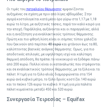
Οι τιμές του
πετρελαίου θέρμανσης
εμφανίζονται
αυξημένες σε σχέση με πριν από λίγες εβδομάδες. Στην
αγορά κοστολογείται κατά μέσο όρο γύρω στα 1,17 με 1,18
ευρώ το λίτρο, με αυξητικές τάσεις, παρά τον καλό καιρό για
την εποχή. Παράλληλα, αυξάνονται και οι παραγγελίες, αλλά
και η αναζήτηση για εναλλακτικούς τρόπους θέρμανσης.
Πρώτη και πιο φθηνή λύση είναι οι σόμπες τύπου χαλαζία
που ξεκινούν από περίπου
40 ευρώ
και φτάνουν έως τα 80,
καλύπτοντας βασικές ανάγκες θέρμανσης. Ομως, για πιο
αποδοτικές επιλογές, με υψηλότερη ισχύ και καλύτερη
θερμική απόδοση, θα πρέπει το νοικοκυριό να ξοδέψει πάνω
από 200 ευρώ. Πολλοί είναι οι καταναλωτές που στρέφονται
και σε εναλλακτικούς τρόπους θέρμανσης, με τα ξύλα και τα
πέλετ. Η τιμή για το ξύλο ελιάς διαμορφώνεται στα 154
ευρώ ανά κυβικό μέτρο, το ξύλο δρυός κοστίζει 140 ευρώ
και το πεύκο 126 ευρώ το κυβικό. Η τιμή για μία παλέτα
πέλετ κυμαίνεται μεταξύ 450 και 520 ευρώ.
Συνεργασία Τειρεσίας – Equifax