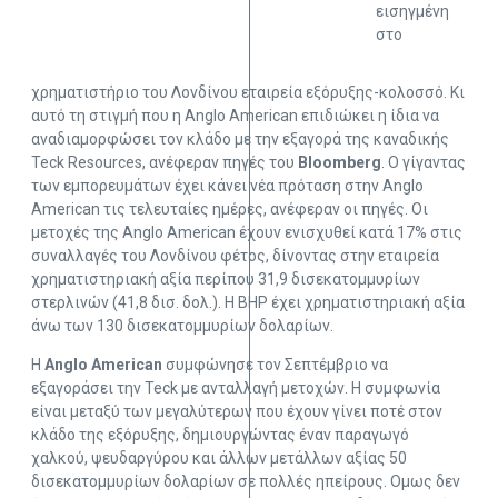
εισηγμένη
στο
χρηματιστήριο του Λονδίνου εταιρεία εξόρυξης-κολοσσό. Κι
αυτό τη στιγμή που η Anglo American επιδιώκει η ίδια να
αναδιαμορφώσει τον κλάδο με την εξαγορά της καναδικής
Teck Resources, ανέφεραν πηγές του
Bloomberg
. Ο γίγαντας
των εμπορευμάτων έχει κάνει νέα πρόταση στην Anglo
American τις τελευταίες ημέρες, ανέφεραν οι πηγές. Οι
μετοχές της Anglo American έχουν ενισχυθεί κατά 17% στις
συναλλαγές του Λονδίνου φέτος, δίνοντας στην εταιρεία
χρηματιστηριακή αξία περίπου 31,9 δισεκατομμυρίων
στερλινών (41,8 δισ. δολ.). Η BHP έχει χρηματιστηριακή αξία
άνω των 130 δισεκατομμυρίων δολαρίων.
Η
Anglo American
συμφώνησε τον Σεπτέμβριο να
εξαγοράσει την Teck με ανταλλαγή μετοχών. Η συμφωνία
είναι μεταξύ των μεγαλύτερων που έχουν γίνει ποτέ στον
κλάδο της εξόρυξης, δημιουργώντας έναν παραγωγό
χαλκού, ψευδαργύρου και άλλων μετάλλων αξίας 50
δισεκατομμυρίων δολαρίων σε πολλές ηπείρους. Ομως δεν