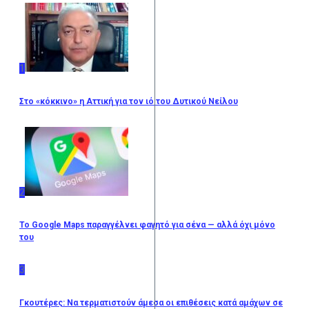
1
Στο «κόκκινο» η Αττική για τον ιό του Δυτικού Νείλου
2
Το Google Maps παραγγέλνει φαγητό για σένα — αλλά όχι μόνο
του
3
Γκουτέρες: Να τερματιστούν άμεσα οι επιθέσεις κατά αμάχων σε