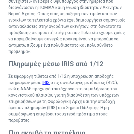
συνεχιστεί» ανέφερε ο υφυπουργός στην ημερίδα που
διοργάνωσαν η ΠΟΜΙΔΑ και η Ενωση Ιδιοκτητών Ακινήτων
Νομού Αχαΐας. Οπως είπε, «η αύξηση των τιμών και των
ενοικίων τα τελευταία χρόνια έχει δημιουργήσει σημαντικές
αντανακλάσεις στην αγορά των ακινήτων, στη δυνατότητα
πρόσβασης σε προσιτή στέγη και ως Πολιτεία έχουμε χρέος
να παρεμβαίνουμε συνεχώς προκειμένου να μπορούμε να
αντιμετωπίζουμε ένα πολυδιάστατο και πολυσύνθετο
πρόβλημα».
Πληρωμές μέσω IRIS από 1/12
Σε εφαρμογή τίθεται από 1/12 η υποχρέωση αποδοχής
πληρωμών μέσω
IRIS
στις συναλλαγές με ιδιώτες (Β2C),
ενώ η ΑΑΔΕ προχωρά ταυτόχρονα στη συμπλήρωση του
κανονιστικού πλαισίου για τη διασύνδεση των υπόχρεων
επιχειρήσεων με τη Φορολογική Αρχή και την αποδοχή
άμεσων πληρωμών (IRIS) στο Σημείο Πώλησης. Η μη
συμμόρφωση επιφέρει τσουχτερά πρόστιμα στους
παραβάτες.
Πιο ακριβό το πετρέλαιο