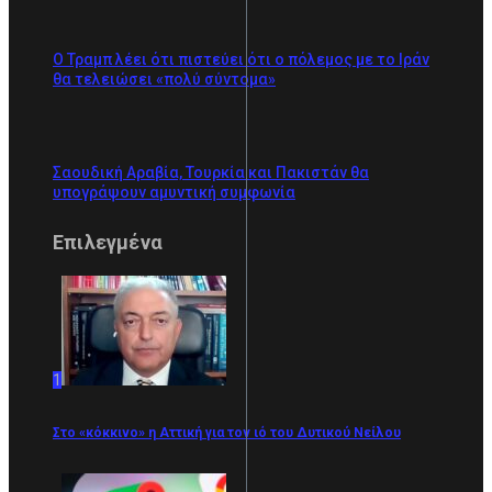
Ο Τραμπ λέει ότι πιστεύει ότι ο πόλεμος με το Ιράν
θα τελειώσει «πολύ σύντομα»
Σαουδική Αραβία, Τουρκία και Πακιστάν θα
υπογράψουν αμυντική συμφωνία
Επιλεγμένα
1
Στο «κόκκινο» η Αττική για τον ιό του Δυτικού Νείλου