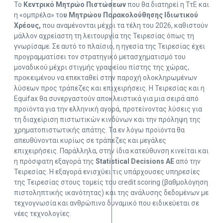
Το
Κεντρικό Μητρώο Πιστώσεων
που θα διατηρεί η ΤτΕ και
η «ομπρέλα» το
υ Μητρώου Παρακολούθησης Ιδιωτικού
Χρέους,
που αναμένονται μέχρι τα τέλη του 2026, καθιστούν
μάλλον αχρείαστη τη λειτουργία της Τειρεσίας όπως τη
γνωρίσαμε. Σε αυτό το πλαίσιο, η ηγεσία της Τειρεσίας έχει
προγραμματίσει τον στρατηγικό μετασχηματισμό του
μοναδικού μέχρι στιγμής γραφείου πίστης της χώρας,
προκειμένου να επεκταθεί στην παροχή ολοκληρωμένων
λύσεων προς τράπεζες και επιχειρήσεις. Η Τειρεσίας και η
Equifax θα συνεργαστούν αποκλειστικά για μια σειρά από
προϊόντα για την ελληνική αγορά, προτείνοντας λύσεις για
τη διαχείριση πιστωτικών κινδύνων και την πρόληψη της
χρηματοπιστωτικής απάτης. Τα εν λόγω προϊόντα θα
απευθύνονται κυρίως σε τράπεζες και μεγάλες
επιχειρήσεις. Παράλληλα, στην ίδια κατεύθυνση κινείται και
η πρόσφατη εξαγορά της
Statistical Decisions ΑΕ
από την
Τειρεσίας. Η εξαγορά ενισχύει τις υπάρχουσες υπηρεσίες
της Τειρεσίας στους τομείς του credit scoring (βαθμολόγηση
πιστοληπτικής ικανότητας) και της ανάλυσης δεδομένων με
τεχνογνωσία και ανθρώπινο δυναμικό που ειδικεύεται σε
νέες τεχνολογίες.