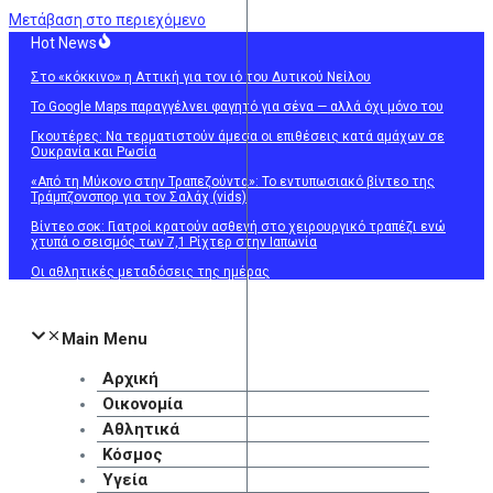
Μετάβαση στο περιεχόμενο
Hot News
Στο «κόκκινο» η Αττική για τον ιό του Δυτικού Νείλου
Το Google Maps παραγγέλνει φαγητό για σένα — αλλά όχι μόνο του
Γκουτέρες: Να τερματιστούν άμεσα οι επιθέσεις κατά αμάχων σε
Ουκρανία και Ρωσία
«Από τη Μύκονο στην Τραπεζούντα»: Το εντυπωσιακό βίντεο της
Τράμπζονσπορ για τον Σαλάχ (vids)
Βίντεο σοκ: Γιατροί κρατούν ασθενή στο χειρουργικό τραπέζι ενώ
χτυπά ο σεισμός των 7,1 Ρίχτερ στην Ιαπωνία
Οι αθλητικές μεταδόσεις της ημέρας
Main Menu
Αρχική
Οικονομία
Αθλητικά
Κόσμος
Υγεία