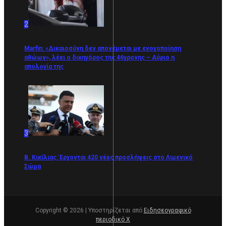
2
Marfin: «Δικαιοσύνη δεν απονέμεται με ενοχοποίηση
αθώων», λέει ο δικηγόρος της 46χρονης – Αύριο η
απολογία της
3
Β. Κικίλιας: Έρχονται 420 νέες προσλήψεις στο Λιμενικό
Σώμα
Copyright © 2026 | Υποστηρίζεται από
Ειδησεογραφικό
περιοδικό Χ