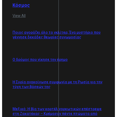
Κόσμος
View All
Ποιος αγοράζει όλο το γκλίτερ; Ένα μυστήριο που
γέννησε δεκάδες θεωρίες συνωμοσίας
Ο δρόμος που νίκησε την έρημο
Η Συρία ανακοίνωσε συμφωνία με τη Ρωσία για την
τύχη των βάσεών της
Μεξικό: Η βία των καρτέλ ναρκωτικών επέστρεψε
στη Zακατέκας – Κρέμασαν πέντε πτώματα από