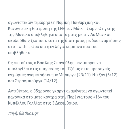
αγωνιστικών τιμώρησε η Νομική, Πειθαρχική και
Κανονιστική Επιτροπή της LNB τον Μάικ Τζέιμς. Ο ηγέτης
της Μονακό αποβλήθηκε από το ματς με την Λε Μαν και
ακολούθως ξέσπασε κατά της διαιτησίας με δύο αναρτήσεις
στο Twitter, εξού και η εν λόγω καμπάνα που του
επιβλήθηκε.
Ως εκ τούτου, ο Βασίλης Σπανούλης δεν μπορεί να
υπολογίζει στις υπηρεσίες του Τζέιμς στις προσεχείς
εγχώριες αναμετρήσεις με Μπουργκ (23/11), Ντιζόν (6/12)
και Στρασμπούργκ (14/12).
Αντιθέτως, ο 35χρονος γκαρντ αναμένεται να αγωνιστεί
κανονικά στο ματς κόντρα στην Παρί για τους «16» του
Κυπέλλου Γαλλίας στις 3 Δεκεμβρίου.
πηγή: filathlos.gr