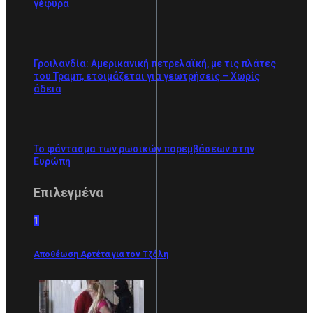
γέφυρα
Γροιλανδία: Αμερικανική πετρελαϊκή, με τις πλάτες
του Τραμπ, ετοιμάζεται για γεωτρήσεις – Χωρίς
άδεια
Το φάντασμα των ρωσικών παρεμβάσεων στην
Ευρώπη
Επιλεγμένα
1
Αποθέωση Αρτέτα για τον Τζόλη