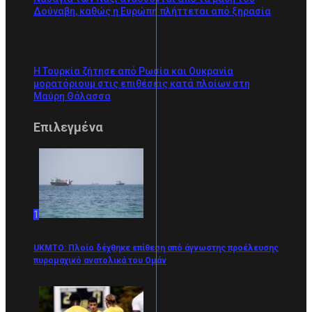
Δούναβη, καθώς η Ευρώπη πλήττεται από ξηρασία
Η Τουρκία ζήτησε από Ρωσία και Ουκρανία
μορατόριουμ στις επιθέσεις κατά πλοίων στη
Μαύρη Θάλασσα
Επιλεγμένα
1
UKMTO: Πλοίο δέχθηκε επίθεση από άγνωστης προέλευσης
πυρομαχικό ανατολικά του Ομάν