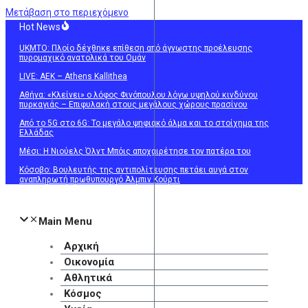
Μετάβαση στο περιεχόμενο
Hot News
UKMTO: Πλοίο δέχθηκε επίθεση από άγνωστης προέλευσης
πυρομαχικό ανατολικά του Ομάν
LIVE: ΑΕΚ – Athens Kallithea
Αθήνα: «Κλείνει» ο λόφος Φινόπουλου λόγω υψηλού κινδύνου
πυρκαγιάς – Επιφυλακή στους μεγάλους χώρους πρασίνου
Από το 5G στο 6G: Το μεγάλο ψηφιακό άλμα και το στοίχημα της
Ελλάδας
Μέσι: Η Νιούελς Όλντ Μπόις αποχαιρέτησε τον πατέρα του
Κόσοβο: Βουλευτής της αντιπολίτευσης πετάει αυγά στον
αναπληρωτή πρωθυπουργό Άλμπιν Κούρτι
Main Menu
Αρχική
Οικονομία
Αθλητικά
Κόσμος