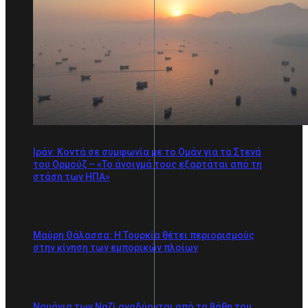
Ιράν: Κοντά σε συμφωνία με το Ομάν για τα Στενά
του Ορμούζ – «Το άνοιγμά τους εξαρτάται από τη
στάση των ΗΠΑ»
Μαύρη Θάλασσα: Η Τουρκία θέτει περιορισμούς
στην κίνηση των εμπορικών πλοίων
Ναυάγια των Ναζί αναδύονται από τα βάθη του