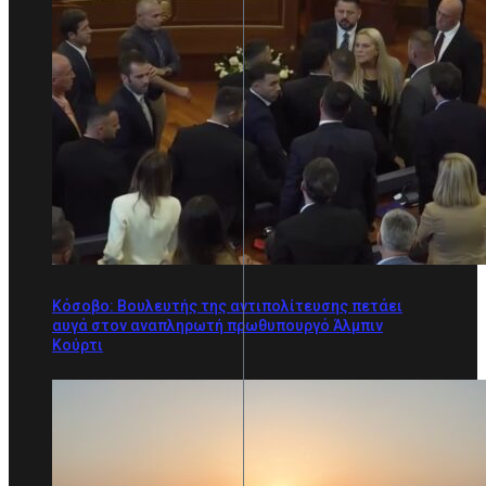
Κόσοβο: Βουλευτής της αντιπολίτευσης πετάει
αυγά στον αναπληρωτή πρωθυπουργό Άλμπιν
Κούρτι