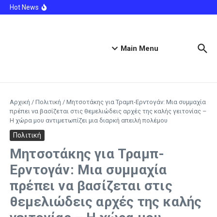
Ροδόπη: Στο νοσοκομείο ανήλικος λόγω κατανάλωσης
Μετάβαση στο περιεχόμενο
Hot News
αλκοόλ – Συνελήφθη υπάλληλος καταστήματος
Θερινές εκπτώσεις: Συγκρατημένοι οι έμποροι –
«Ψαλιδισμένος» ο τζίρος και μεγάλη πίεση από τις
ασιατικές πλατφόρμες
Το τρυφερό στιγμιότυπο με την τεσσάρων μηνών κόρη
της στην Πάρο
Main Menu
Αρχική
/
Πολιτική
/
Μητσοτάκης για Τραμπ-Ερντογάν: Μια συμμαχία
πρέπει να βασίζεται στις θεμελιώδεις αρχές της καλής γειτονίας –
Η χώρα μου αντιμετωπίζει μια διαρκή απειλή πολέμου
Πολιτική
Μητσοτάκης για Τραμπ-
Ερντογάν: Μια συμμαχία
πρέπει να βασίζεται στις
θεμελιώδεις αρχές της καλής