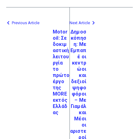
Previous Article
Next Article
Motor
Δημοσ
oil: Σε
κόπησ
δοκιμ
η: Με
αστική
Εμπαπ
λειτου
έ οι
ργία
κεντρ
το
ώοι
πρώτο
και
έργο
δεξιοί
της
ψηφο
MORE
φόροι
εκτός
– Με
Ελλάδ
Γιαμάλ
ας
και
Μέσι
οι
αριστε
ροί