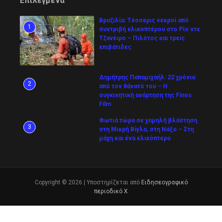
Επιλεγμένα
Βραζιλία: Τέσσερις νεκροί από
1
συντριβή ελικοπτέρου στο Ρίο ντε
Τζανέιρο – Πιλότος και τρεις
επιβάτιδες
Δημήτρης Παπαμιχαήλ: 22 χρόνια
2
από τον θάνατό του – Η
συγκινητική ανάρτηση της Finos
Film
Φωτιά τώρα σε χαμηλή βλάστηση
3
στη Μικρή Βίγλα, στη Νάξο – Στη
μάχη και ένα ελικόπτερο
Copyright © 2026 | Υποστηρίζεται από
Ειδησεογραφικό
περιοδικό Χ