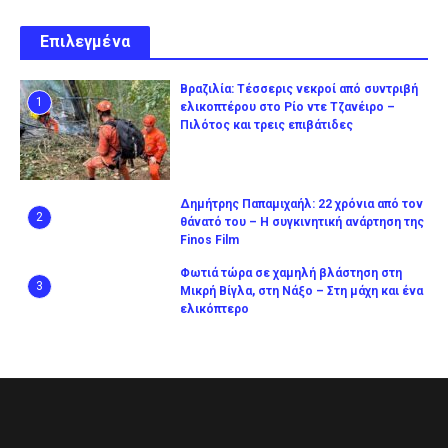
Επιλεγμένα
Βραζιλία: Τέσσερις νεκροί από συντριβή
1
ελικοπτέρου στο Ρίο ντε Τζανέιρο –
Πιλότος και τρεις επιβάτιδες
Δημήτρης Παπαμιχαήλ: 22 χρόνια από τον
2
θάνατό του – Η συγκινητική ανάρτηση της
Finos Film
Φωτιά τώρα σε χαμηλή βλάστηση στη
3
Μικρή Βίγλα, στη Νάξο – Στη μάχη και ένα
ελικόπτερο