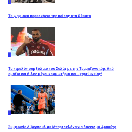
1
Το ψηφιακό παρασκήνιο της κρίσης στη Θέουτα
2
Το «τρελό» συμβόλαιο του Σαλάχ με την Τραμπζονσπόρ: Από
αμάξια και βίλες μέχρι κομμωτήριο και… χαρτί υγείας!
3
Συμφωνία Λίβερπουλ με Μπαρτσελόνα για δανεισμό Αραούχο