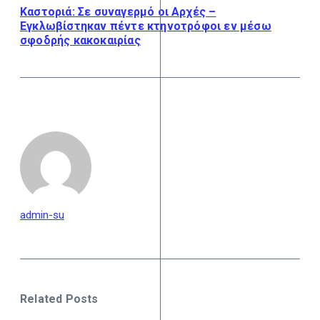
Καστοριά: Σε συναγερμό οι Αρχές –
Εγκλωβίστηκαν πέντε κτηνοτρόφοι εν μέσω
σφοδρής κακοκαιρίας
admin-su
Related Posts