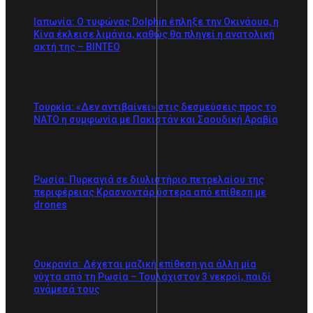
Ιαπωνία: Ο τυφώνας Dolphin έπληξε την Οκινάουα, η
Κίνα έκλεισε λιμάνια, καθώς θα πληγεί η ανατολική
ακτή της – BINTEO
Τουρκία: «Δεν αντιβαίνει» στις δεσμεύσεις προς το
ΝΑΤΟ η συμφωνία με Πακιστάν και Σαουδική Αραβία
Ρωσία: Πυρκαγιά σε διυλιστήριο πετρελαίου της
περιφέρειας Κρασνοντάρ ύστερα από επίθεση με
drones
Ουκρανία: Δέχεται μαζική επίθεση για άλλη μία
νύχτα από τη Ρωσία – Τουλάχιστον 3 νεκροί, παιδί
ανάμεσά τους