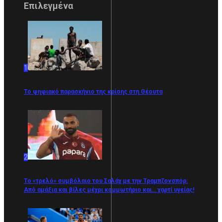
Επιλεγμένα
1
Το ψηφιακό παρασκήνιο της κρίσης στη Θέουτα
2
Το «τρελό» συμβόλαιο του Σαλάχ με την Τραμπζονσπόρ:
Από αμάξια και βίλες μέχρι κομμωτήριο και… χαρτί υγείας!