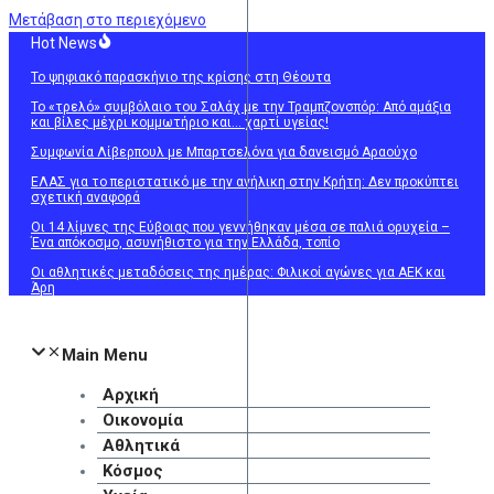
Μετάβαση στο περιεχόμενο
Hot News
Το ψηφιακό παρασκήνιο της κρίσης στη Θέουτα
Το «τρελό» συμβόλαιο του Σαλάχ με την Τραμπζονσπόρ: Από αμάξια
και βίλες μέχρι κομμωτήριο και… χαρτί υγείας!
Συμφωνία Λίβερπουλ με Μπαρτσελόνα για δανεισμό Αραούχο
ΕΛΑΣ για το περιστατικό με την ανήλικη στην Κρήτη: Δεν προκύπτει
σχετική αναφορά
Οι 14 λίμνες της Εύβοιας που γεννήθηκαν μέσα σε παλιά ορυχεία –
Ένα απόκοσμο, ασυνήθιστο για την Ελλάδα, τοπίο
Οι αθλητικές μεταδόσεις της ημέρας: Φιλικοί αγώνες για ΑΕΚ και
Άρη
Main Menu
Αρχική
Οικονομία
Αθλητικά
Κόσμος