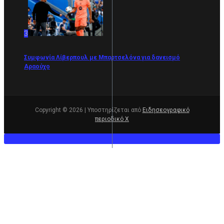
3
Συμφωνία Λίβερπουλ με Μπαρτσελόνα για δανεισμό
Αραούχο
Copyright © 2026 | Υποστηρίζεται από
Ειδησεογραφικό
περιοδικό Χ