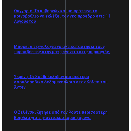
Ουγγαρία: Το κυβερνών κόμμα πρότεινε το
κοινοβούλιο να εκλέξει τον νέο πρόεδρο στις 11
Αυγούστου
Μπορεί η τεχνολογία να αντικαταστήσει τους
πυροσβέστες στην μάχη ενάντια στις πυρκαγιές;
Υεμένη: Οι Χούθι έπληξαν και δεύτερο
σαουδαραβικό δεξαμενόπλοιο στον Κόλπο του
Άντεν
Ο Ζελένσκι ζήτησε από τον Ρούτε περισσότερη
βοήθεια για την αντιαεροπορική άμυνα