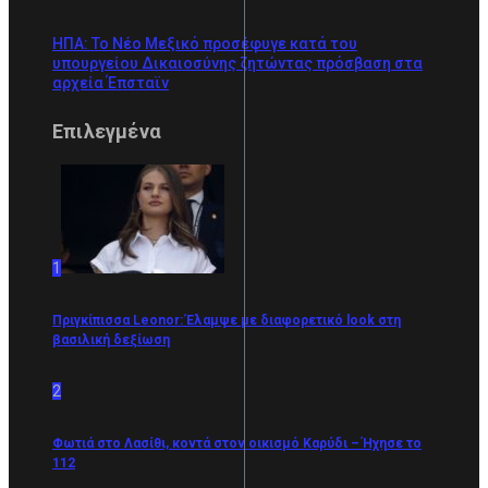
ΗΠΑ: Το Νέο Μεξικό προσέφυγε κατά του
υπουργείου Δικαιοσύνης ζητώντας πρόσβαση στα
αρχεία Έπσταϊν
Επιλεγμένα
1
Πριγκίπισσα Leonor: Έλαμψε με διαφορετικό look στη
βασιλική δεξίωση
2
Φωτιά στο Λασίθι, κοντά στον οικισμό Καρύδι – Ήχησε το
112