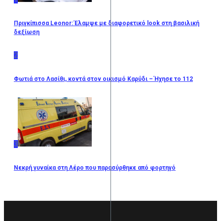
Πριγκίπισσα Leonor: Έλαμψε με διαφορετικό look στη βασιλική
δεξίωση
2
Φωτιά στο Λασίθι, κοντά στον οικισμό Καρύδι – Ήχησε το 112
3
Νεκρή γυναίκα στη Λέρο που παρασύρθηκε από φορτηγό