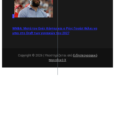
3
WNBA: Μετά τον Ενές Κάντερ και ο Ρόις Γουάιτ θέλει να
μπει στο Draft των γυναικών του 2027
Copyright © 2026 | Υποστηρίζεται από
Ειδησεογραφικό
περιοδικό Χ