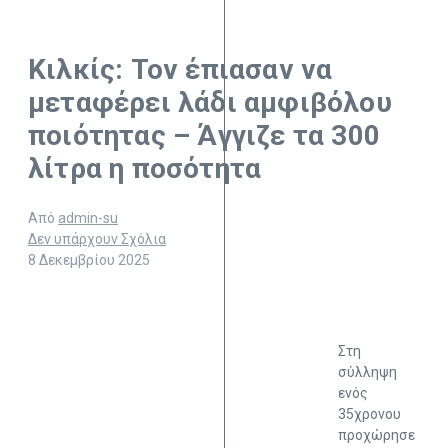
Κιλκίς: Τον έπιασαν να
μεταφέρει λάδι αμφιβόλου
ποιότητας – Άγγιζε τα 300
λίτρα η ποσότητα
Από
admin-su
Δεν υπάρχουν Σχόλια
8 Δεκεμβρίου 2025
Στη
σύλληψη
ενός
35χρονου
προχώρησε