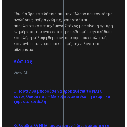
Εδώ θα βρείτε ειδήσεις από την Ελλάδα και τον κόσμο,
αναλύσεις, άρθρα γνώμης, ρεπορτάζ και
αποκλειστικό περιεχόμενο. Στόχος μας είναι η έγκυρη
ενημέρωση του αναγνώστη, με σεβασμό στην αλήθεια
και πλήρη κάλυψη θεμάτων που αφορούν πολιτική,
κοινωνία, οικονομία, πολιτισμό, τεχνολογία και
αθλητισμό.
Κόσμος
View All
Ο Πούτιν θα μπορούσε να προκαλέσει το ΝΑΤΟ
εκτός Ουκρανίας – Με κυβερνοεπίθεση ή ακόμη και
χερσαία εισβολή
Κολομβία: Οι ΗΠΑ προσφέρουν 1 δισ. δολάρια στη