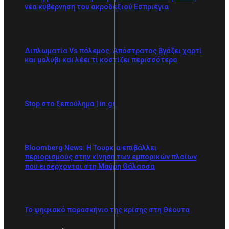
νέα κυβέρνηση του ακροδεξιού Εσπριέγια
Διπλωματία Vs πόλεμος: Απόστρατος βγάζει χαρτί
και μολύβι και λέει τι κοστίζει περισσότερο
Stop στο ξεπούλημα | in.gr
Bloomberg News: Η Τουρκία επιβάλλει
περιορισμούς στην κίνηση των εμπορικών πλοίων
που εισέρχονται στη Μαύρη Θάλασσα
Το ψηφιακό παρασκήνιο της κρίσης στη Θέουτα