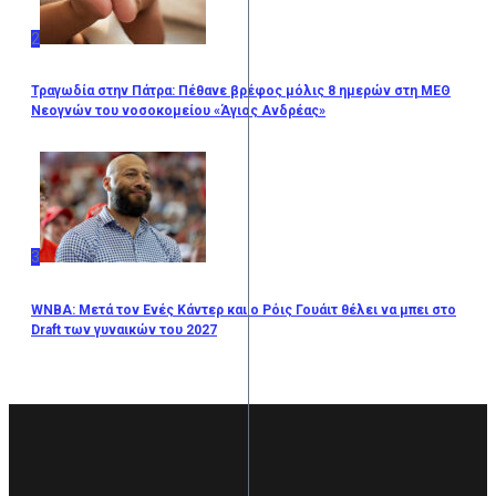
2
Τραγωδία στην Πάτρα: Πέθανε βρέφος μόλις 8 ημερών στη ΜΕΘ
Νεογνών του νοσοκομείου «Άγιος Ανδρέας»
3
WNBA: Μετά τον Ενές Κάντερ και ο Ρόις Γουάιτ θέλει να μπει στο
Draft των γυναικών του 2027