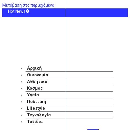
Μετάβαση στο περιεχόμενο
Hot News
αλονίκη: Πυρκαγιά σε χαμηλή βλάστηση στη Σίνδο
ωδία στην Πάτρα: Πέθανε βρέφος μόλις 8 ημερών στη ΜΕΘ Νεογνών του νοσο
: Μετά τον Ενές Κάντερ και ο Ρόις Γουάιτ θέλει να μπει στο Draft των γυναικ
ο Γερμενό: «Δεν έχει μείνει τίποτε, εμείς περιμένουμε, είμαστε ανθρωπάκια» 
ροδιαστημική βιομηχανία αντιμέτωπη με κρίση πρώτων υλών λόγω γεωπολιτ
ύτιν θα μπορούσε να προκαλέσει το ΝΑΤΟ εκτός Ουκρανίας – Με κυβερνοεπίθε
Αρχική
Οικονομία
Αθλητικά
Κόσμος
Υγεία
Πολιτική
Lifestyle
Τεχνολογία
Ταξίδια