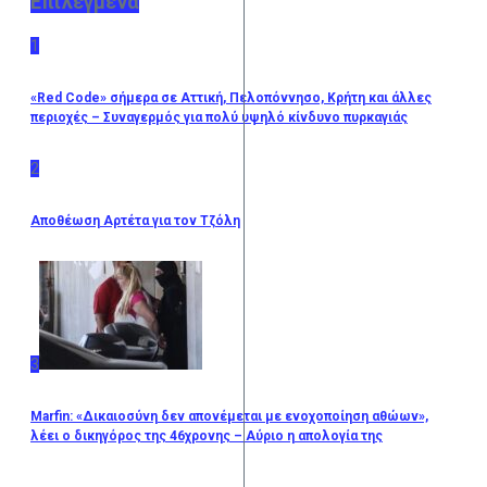
Επιλεγμένα
1
«Red Code» σήμερα σε Αττική, Πελοπόννησο, Κρήτη και άλλες
περιοχές – Συναγερμός για πολύ υψηλό κίνδυνο πυρκαγιάς
2
Αποθέωση Αρτέτα για τον Τζόλη
3
Marfin: «Δικαιοσύνη δεν απονέμεται με ενοχοποίηση αθώων»,
λέει ο δικηγόρος της 46χρονης – Αύριο η απολογία της