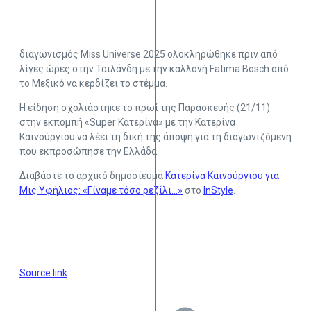
διαγωνισμός Miss Universe 2025 ολοκληρώθηκε πριν από
λίγες ώρες στην Ταϊλάνδη με την καλλονή Fatima Bosch από
το Μεξικό να κερδίζει το στέμμα.
Η είδηση σχολιάστηκε το πρωί της Παρασκευής (21/11)
στην εκπομπή «Super Κατερίνα» με την Κατερίνα
Καινούργιου να λέει τη δική της άποψη για τη διαγωνιζόμενη
που εκπροσώπησε την Ελλάδα.
Διαβάστε το αρχικό δημοσίευμα
Κατερίνα Καινούργιου για
Μις Υφήλιος: «Γίναμε τόσο ρεζίλι…»
στο
InStyle
.
Source link