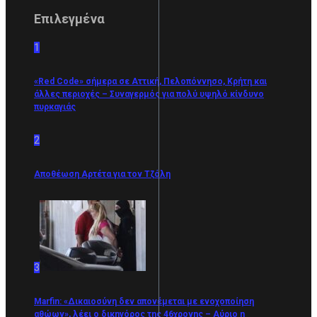
Επιλεγμένα
1
«Red Code» σήμερα σε Αττική, Πελοπόννησο, Κρήτη και
άλλες περιοχές – Συναγερμός για πολύ υψηλό κίνδυνο
πυρκαγιάς
2
Αποθέωση Αρτέτα για τον Τζόλη
3
Marfin: «Δικαιοσύνη δεν απονέμεται με ενοχοποίηση
αθώων», λέει ο δικηγόρος της 46χρονης – Αύριο η