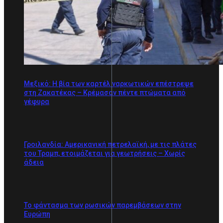
Μεξικό: Η βία των καρτέλ ναρκωτικών επέστρεψε
στη Zακατέκας – Κρέμασαν πέντε πτώματα από
γέφυρα
Γροιλανδία: Αμερικανική πετρελαϊκή, με τις πλάτες
του Τραμπ, ετοιμάζεται για γεωτρήσεις – Χωρίς
άδεια
Το φάντασμα των ρωσικών παρεμβάσεων στην
Ευρώπη