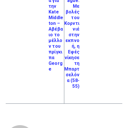
α για
ague:
την
Με
Kate
βολές
Middle
του
ton –
Κορντι
Αβέβα
νιέ
ιο το
στην
μέλλο
εκπνο
ν του
ή, η
πρίγκι
Εφές
πα
νίκησε
Georg
τη
e
Μπαρτ
σελόν
α (58-
55)