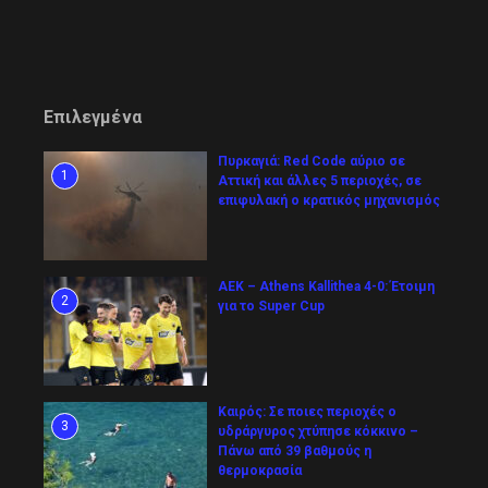
Επιλεγμένα
Πυρκαγιά: Red Code αύριο σε
1
Αττική και άλλες 5 περιοχές, σε
επιφυλακή ο κρατικός μηχανισμός
ΑΕΚ – Athens Kallithea 4-0: Έτοιμη
2
για το Super Cup
Καιρός: Σε ποιες περιοχές ο
3
υδράργυρος χτύπησε κόκκινο –
Πάνω από 39 βαθμούς η
θερμοκρασία