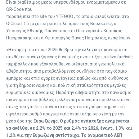
Είναι διαθέσιμος μέσω υπερσυνδέσμου ενσωματωμένου σε
QR-Code που
παραπέμπει στο site του YΠΕΘΟΟ , το οποίο φιλοξενείται στο
G-Cloud. Στη σχετική επιστολή προς τους Βουλευτές, ο
Υπουργός Εθνικής Οικονομίας και Οικονομικών Κυριάκος
Πιερρακάκης και ο Υφυπουργός Θάνος Πετραλιάς, αναφέρουν:
«Η έναρξη του έτους 2026 θα βρει την ελληνική οικονομία σε
συνθήκες συνεχιζόμενης δυναμικής ανάπτυξης, σε ένα διεθνές
περιβάλλον που εξακολουθεί να διέπεται από γεωπολιτική
αβεβαιότητα, από μεταβαλλόμενες συνθήκες στο παγκόσμιο
εμπόριο και στις αγορές ενέργειας καθώς και από κινδύνους
για τη δημοσιονομική και πολιτική σταθερότητα σε μεγάλες
ευρωπαϊκές οικονομίες. Παρά την αβεβαιότητα στο παγκόσμιο
οικονομικό περιβάλλον, η ελληνική οικονομία προβλέπεται να
συνεχίσει για έκτο συναπτό έτος να καταγράφει σημαντικά
υψηλότερο ρυθμό πραγματικής ανάπτυξης σε σχέση με τον
μέσο όρο της
Ευρωζώνης. Ο ρυθμός ανάπτυξης αναμένεται
να ανέλθει σε 2,2% το 2025 και 2,4%
το 2026, έναντι 1,3% και
1,2% για την Ευρωζώνη αντίστοιχα. Το ονομαστικό ΑΕΠ