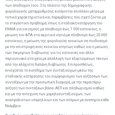
των αποδοχών τους. Στο πλαίσιο της δημογραφικής
φορολογικής μεταρρύθμισης εισάγονται επιπλέον μέτρα με
τοπικά χαρακτηριστικά και παρεμβάσεις που σχετίζονται με
το στεγαστικό πρόβλημα, όπως η σταδιακή κατάργηση του
ΕΝΦΙΑ για οικισμούς με πληθυσμό έως 1.500 κατοίκους, η
μείωση του ΦΠΑ στα ακριτικά νησιά με πληθυσμό έως 20.000
κατοίκους, η μείωση της φορολογίας ενοικίων σε συνδυασμό
με την επιστροφή ενός ενοικίου ετησίως καθώς και η μείωση
των τεκμηρίων διαβίωσης για τις κατοικίες και άλλα
περιουσιακά στοιχεία με απαλλαγή των εξαρτώμενων τέκνων
από την ελάχιστη δαπάνη διαβίωσης. Επιπροσθέτως,
ενισχύεται το εισόδημα των συνταξιούχων μέσω της
σταδιακής κατάργησης του συμψηφισμού των αυξήσεων των
συντάξεων με την προσωπική διαφορά, με την περαιτέρω
αύξηση των συντάξεων βάσει ΑΕΠ και πληθωρισμού καθώς
και με την ενίσχυση των χαμηλοσυνταξιούχων, των
ανασφάλιστων υπερηλίκων και των ατόμων με αναπηρία κάθε
Νοέμβριο.