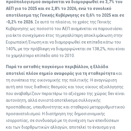
προϋπολογισμού αναμένεται να
διαμορφωθεί σε 3,7% του
ΑΕΠ για το 2025 και σε 2,8% το 2026, ενώ το συνολικό
αποτέλεσμα της Γενικής Κυβέρνησης σε 0,6% το 2025 και σε
-0,2% το 2026.
Σε αυτό το πλαίσιο, το χρέος της Γενικής
Κυβέρνησης ως ποσοστό του ΑΕΠ αναμένεται να παρουσιάσει
για έκτο συνεχόμενο έτος τη μεγαλύτερη αποκλιμάκωση στην
Ευρωπαϊκή Ένωση και να διαμορφωθεί σε επίπεδα κάτω του
140%, με την πρόβλεψη να διαμορφώνεται σε 138,2%, που είναι
το χαμηλότερο επίπεδο από το 2010.
Παρά το ασταθές παγκόσμιο περιβάλλον, η Ελλάδα
αποτελεί πλέον σημείο
αναφοράς για τη σταθερότητα
και
τη συνέπεια της οικονομικής της πολιτικής. Η αναγνώριση
αυτή από τους διεθνείς θεσμούς και τους οίκους αξιολόγησης
που αναβαθμίζουν περαιτέρω το αξιόχρεο της χώρας δεν είναι
αυτονόητη, αλλά συνιστά αποτέλεσμα συλλογικής
προσπάθειας, υπευθυνότητας και σταθερού μεταρρυθμιστικού
προσανατολισμού. Η διατήρηση της δημοσιονομικής
ισορροπίας, σε συνδυασμό με τη συνέχιση των επενδύσεων
και των διαρθρωτικών αλλαγών, αποτελεί το έναυσμα για