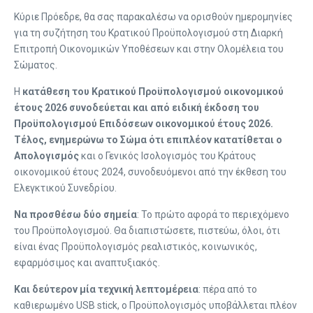
Κύριε Πρόεδρε, θα σας παρακαλέσω να ορισθούν ημερομηνίες
για τη συζήτηση του Κρατικού Προϋπολογισμού στη Διαρκή
Επιτροπή Οικονομικών Υποθέσεων και στην Ολομέλεια του
Σώματος.
Η
κατάθεση του Κρατικού Προϋπολογισμού οικονομικού
έτους 2026 συνοδεύεται και από ειδική έκδοση του
Προϋπολογισμού Επιδόσεων οικονομικού έτους 2026.
Τέλος, ενημερώνω το Σώμα ότι επιπλέον κατατίθεται ο
Απoλoγισμός
και o Γενικός Ισoλoγισμός τoυ Kράτoυς
οικονομικού έτους 2024, συνοδευόμενοι από την έκθεση του
Ελεγκτικού Συνεδρίου.
Να προσθέσω δύο σημεία
: Το πρώτο αφορά το περιεχόμενο
του Προϋπολογισμού. Θα διαπιστώσετε, πιστεύω, όλοι, ότι
είναι ένας Προϋπολογισμός ρεαλιστικός, κοινωνικός,
εφαρμόσιμος και αναπτυξιακός.
Και δεύτερον μία τεχνική λεπτομέρεια
: πέρα από το
καθιερωμένο USB stick, o Προϋπολογισμός υποβάλλεται πλέον