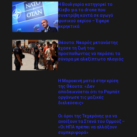
Η Βουλγαρία κατηγορεί το
Κίεβο για το drone που
συνετρίβη κοντά σε αγωγό
φυσικού αερίου – Έφερε
εκρηκτικά
Θέουτα: Νεαρός μετανάστης
έχασε τη ζωή του
προσπαθώντας να περάσει τα
σύνορα με αλεξίπτωτο πλαγιάς
Η Μαροκινή ματιά στην κρίση
της Θέουτα: «Δεν
αποδεικνύεται ότι το Ραμπάτ
οργάνωσε τις μαζικές
διελεύσεις»
Οι όροι της Τεχεράνης για να
ανοίξουν τα Στενά του Ορμούζ –
«Οι ΗΠΑ πρέπει να αλλάξουν
συμπεριφορά»