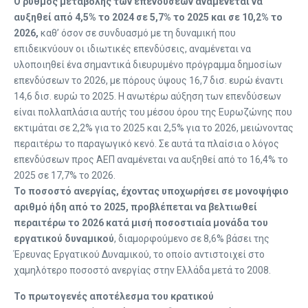
Ο ρυθμός μεταβολής των επενδύσεων αναμένεται να
αυξηθεί από 4,5% το 2024 σε
5,7% το 2025 και σε 10,2% το
2026,
καθ’ όσον σε συνδυασμό με τη δυναμική που
επιδεικνύουν οι ιδιωτικές επενδύσεις, αναμένεται να
υλοποιηθεί ένα σημαντικά διευρυμένο πρόγραμμα δημοσίων
επενδύσεων το 2026, με πόρους ύψους 16,7 δισ. ευρώ έναντι
14,6 δισ. ευρώ το 2025. Η ανωτέρω αύξηση των επενδύσεων
είναι πολλαπλάσια αυτής του μέσου όρου της Ευρωζώνης που
εκτιμάται σε 2,2% για το 2025 και 2,5% για το 2026, μειώνοντας
περαιτέρω το παραγωγικό κενό. Σε αυτά τα πλαίσια ο λόγος
επενδύσεων προς ΑΕΠ αναμένεται να αυξηθεί από το 16,4% το
2025 σε 17,7% το 2026.
Το ποσοστό ανεργίας, έχοντας υποχωρήσει σε μονοψήφιο
αριθμό ήδη από το 2025,
προβλέπεται να βελτιωθεί
περαιτέρω το 2026 κατά μισή ποσοστιαία μονάδα του
εργατικού δυναμικού
, διαμορφούμενο σε 8,6% βάσει της
Έρευνας Εργατικού Δυναμικού, το οποίο αντιστοιχεί στο
χαμηλότερο ποσοστό ανεργίας στην Ελλάδα μετά το 2008.
Το πρωτογενές αποτέλεσμα του κρατικού