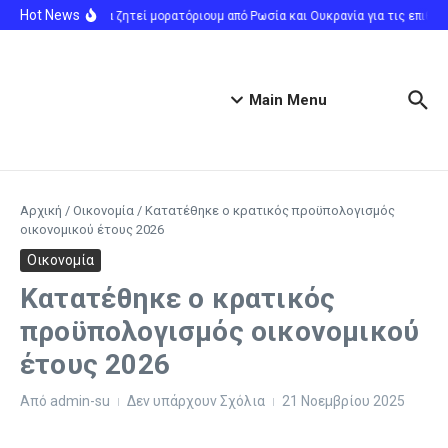
Μετάβαση στο περιεχόμενο
Hot News
Η Τουρκία ζητεί μορατόριουμ από Ρωσία και Ουκρανία για τις επιθέσ
Main Menu
Αρχική
/
Οικονομία
/
Κατατέθηκε ο κρατικός προϋπολογισμός
οικονομικού έτους 2026
Οικονομία
Κατατέθηκε ο κρατικός
προϋπολογισμός οικονομικού
έτους 2026
Από
admin-su
Δεν υπάρχουν Σχόλια
21 Νοεμβρίου 2025