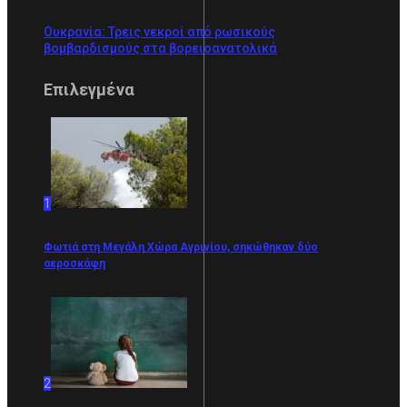
Ουκρανία: Τρεις νεκροί από ρωσικούς
βομβαρδισμούς στα βορειοανατολικά
Επιλεγμένα
1
Φωτιά στη Μεγάλη Χώρα Αγρινίου, σηκώθηκαν δύο
αεροσκάφη
2