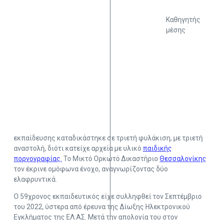
Καθηγητής
μέσης
εκπαίδευσης καταδικάστηκε σε τριετή φυλάκιση, με τριετή
αναστολή, διότι κατείχε αρχεία με υλικό
παιδικής
πορνογραφίας.
Το Μικτό Ορκωτό Δικαστήριο
Θεσσαλονίκης
τον έκρινε ομόφωνα ένοχο, αναγνωρίζοντας δύο
ελαφρυντικά.
Ο 59χρονος εκπαιδευτικός είχε συλληφθεί τον Σεπτέμβριο
του 2022, ύστερα από έρευνα της Δίωξης Ηλεκτρονικού
Εγκλήματος της ΕΛ.ΑΣ. Μετά την απολογία του στον