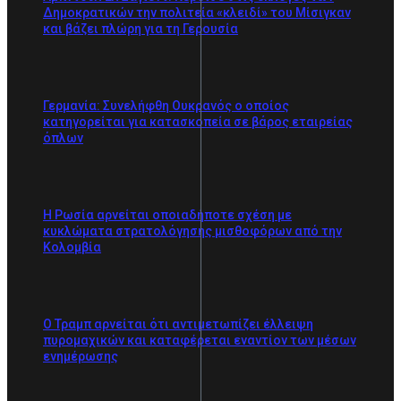
Δημοκρατικών την πολιτεία «κλειδί» του Μίσιγκαν
και βάζει πλώρη για τη Γερουσία
Γερμανία: Συνελήφθη Ουκρανός ο οποίος
κατηγορείται για κατασκοπεία σε βάρος εταιρείας
όπλων
Η Ρωσία αρνείται οποιαδήποτε σχέση με
κυκλώματα στρατολόγησης μισθοφόρων από την
Κολομβία
Ο Τραμπ αρνείται ότι αντιμετωπίζει έλλειψη
πυρομαχικών και καταφέρεται εναντίον των μέσων
ενημέρωσης