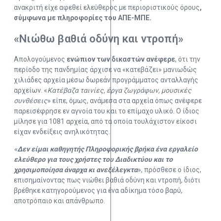
ανακριτή είχε αφεθεί ελεύθερος με περιοριστικούς όρους
,
σύμφωνα με πληροφορίες του ΑΠΕ-ΜΠΕ.
«Νιώθω βαθιά οδύνη και ντροπή»
Απολογούμενος
ενώπιον των δικαστών ανέφερε
, ότι την
περίοδο της πανδημίας άρχισε να «κατεβάζει» μανιωδώς
χιλιάδες αρχεία μέσω δωρεάν προγράμματος ανταλλαγής
αρχείων. «
Κατέβαζα ταινίες, έργα ζωγράφων, μουσικές
συνθέσεις
» είπε, όμως, ανάμεσα στα αρχεία όπως ανέφερε
παρεισέφρησε εν αγνοία του και το επίμαχο υλικό. Ο ίδιος
μίλησε για 1081 αρχεία, από τα οποία τουλάχιστον είκοσι
είχαν ενδείξεις ανηλικότητας.
«
Δεν είμαι καθηγητής Πληροφορικής βρήκα ένα εργαλείο
ελεύθερο για τους χρήστες του Διαδικτύου και το
χρησιμοποίησα άναρχα κι ανεξέλεγκτα
», πρόσθεσε ο ίδιος,
επισημαίνοντας πως νιώθει βαθιά οδύνη και ντροπή, διότι
βρέθηκε κατηγορούμενος για ένα αδίκημα τόσο βαρύ,
αποτρόπαιο και απάνθρωπο.