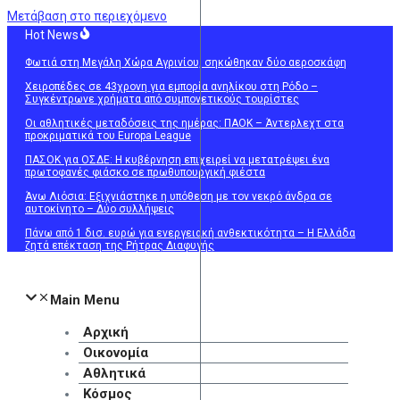
Μετάβαση στο περιεχόμενο
Hot News
Φωτιά στη Μεγάλη Χώρα Αγρινίου, σηκώθηκαν δύο αεροσκάφη
Χειροπέδες σε 43χρονη για εμπορία ανηλίκου στη Ρόδο –
Συγκέντρωνε χρήματα από συμπονετικούς τουρίστες
Οι αθλητικές μεταδόσεις της ημέρας: ΠΑΟΚ – Άντερλεχτ στα
προκριματικά του Europa League
ΠΑΣΟΚ για ΟΣΔΕ: Η κυβέρνηση επιχειρεί να μετατρέψει ένα
πρωτοφανές φιάσκο σε πρωθυπουργική φιέστα
Άνω Λιόσια: Εξιχνιάστηκε η υπόθεση με τον νεκρό άνδρα σε
αυτοκίνητο – Δύο συλλήψεις
Πάνω από 1 δισ. ευρώ για ενεργειακή ανθεκτικότητα – Η Ελλάδα
ζητά επέκταση της Ρήτρας Διαφυγής
Main Menu
Αρχική
Οικονομία
Αθλητικά
Κόσμος