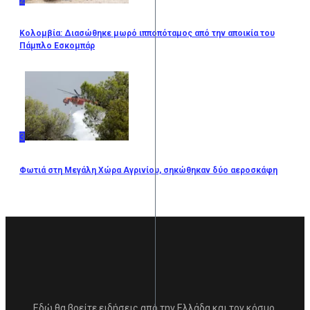
2
Κολομβία: Διασώθηκε μωρό ιπποπόταμος από την αποικία του
Πάμπλο Εσκομπάρ
3
Φωτιά στη Μεγάλη Χώρα Αγρινίου, σηκώθηκαν δύο αεροσκάφη
Εδώ θα βρείτε ειδήσεις από την Ελλάδα και τον κόσμο,