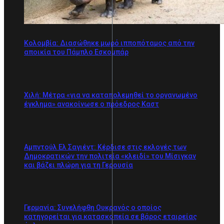
Κολομβία: Διασώθηκε μωρό ιπποπόταμος από την
αποικία του Πάμπλο Εσκομπάρ
Χιλή: Μέτρα «για να καταπολεμηθεί το οργανωμένο
έγκλημα» ανακοίνωσε ο πρόεδρος Καστ
Αμπντούλ Ελ Σαγιέντ: Κέρδισε στις εκλογές των
Δημοκρατικών την πολιτεία «κλειδί» του Μίσιγκαν
και βάζει πλώρη για τη Γερουσία
Γερμανία: Συνελήφθη Ουκρανός ο οποίος
κατηγορείται για κατασκοπεία σε βάρος εταιρείας