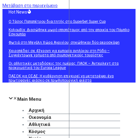
Μετάβαση στο περιεχόμενο
Hot News
Ο Τάσος Παπαπέτρου διαιτητής στο Superbet Super Cup
Κολομβία: Διασώθηκε μωρό ιπποπόταμος από την αποικία του Πάμπλο
Εσκομπάρ
Φωτιά στη Μεγάλη Χώρα Αγρινίου, σηκώθηκαν δύο αεροσκάφη
Χειροπέδες σε 43χρονη για εμπορία ανηλίκου στη Ρόδο –
Συγκέντρωνε χρήματα από συμπονετικούς τουρίστες
Οι αθλητικές μεταδόσεις της ημέρας: ΠΑΟΚ – Άντερλεχτ στα
προκριματικά του Europa League
ΠΑΣΟΚ για ΟΣΔΕ: Η κυβέρνηση επιχειρεί να μετατρέψει ένα
πρωτοφανές φιάσκο σε πρωθυπουργική φιέστα
Main Menu
Αρχική
Οικονομία
Αθλητικά
Κόσμος