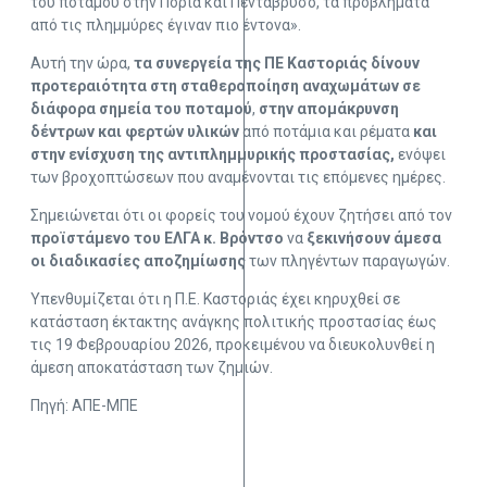
του ποταμού στην Ποριά και Πεντάβρυσο, τα προβλήματα
από τις πλημμύρες έγιναν πιο έντονα».
Αυτή την ώρα,
τα συνεργεία της ΠΕ Καστοριάς δίνουν
προτεραιότητα στη σταθεροποίηση αναχωμάτων σε
διάφορα σημεία του ποταμού
,
στην απομάκρυνση
δέντρων και φερτών υλικών
από ποτάμια και ρέματα
και
στην ενίσχυση της αντιπλημμυρικής προστασίας,
ενόψει
των βροχοπτώσεων που αναμένονται τις επόμενες ημέρες.
Σημειώνεται ότι οι φορείς του νομού έχουν ζητήσει από τον
προϊστάμενο του ΕΛΓΑ κ. Βρόντσο
να
ξεκινήσουν άμεσα
οι διαδικασίες αποζημίωσης
των πληγέντων παραγωγών.
Υπενθυμίζεται ότι η Π.Ε. Καστοριάς έχει κηρυχθεί σε
κατάσταση έκτακτης ανάγκης πολιτικής προστασίας έως
τις 19 Φεβρουαρίου 2026, προκειμένου να διευκολυνθεί η
άμεση αποκατάσταση των ζημιών.
Πηγή: ΑΠΕ-ΜΠΕ