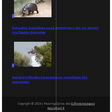
2
Κολομβία: Διασώθηκε μωρό ιπποπόταμος από την αποικία
του Πάμπλο Εσκομπάρ
3
Φωτιά στη Μεγάλη Χώρα Αγρινίου, σηκώθηκαν δύο
αεροσκάφη
Copyright © 2026 | Υποστηρίζεται από
Ειδησεογραφικό
περιοδικό Χ