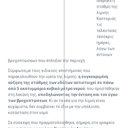
ανέβηκε η
στάθμη της
λίμνης
Καστοριάς
τις
τελευταίες
τέσσερις
ημέρες,
λόγω των
έντονων
βροχοπτώσεων που έπληξαν την περιοχή.
Σύμφωνα με τους ειδικούς επιστήμονες που
παρακολουθούν την υγεία της λίμνης,
η συγκεκριμένη
αύξηση της στάθμης των υδάτων αντιστοιχεί σε πάνω
από 5 εκατομμύρια κυβικά μέτρα νερού
, που προστέθηκαν
στη λεκάνη της,
υποδηλώνοντας την ένταση και τον όγκο
των βροχοπτώσεων.
Κι αν τα νέα για την λίμνη είναι
ευχάριστα, δεν συμβαίνει το ίδιο με την υπόλοιπη
κατάσταση στον νομό.
Σε σύσκεψη που πραγματοποιήθηκε, σήμερα, στο γραφείο