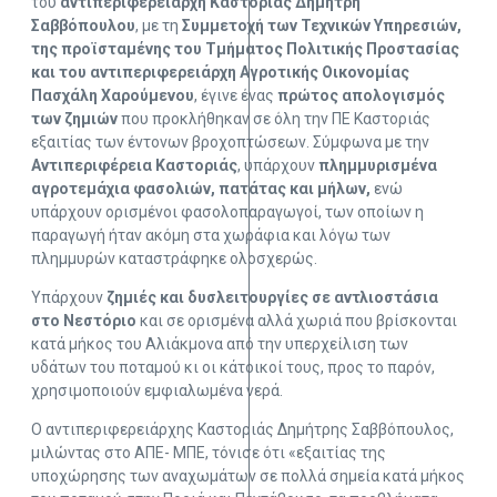
του
αντιπεριφερειάρχη Καστοριάς Δημήτρη
Σαββόπουλου
, με τη
Σ
υμμετοχή των Τεχνικών Υπηρεσιών,
της προϊσταμένης του Τμήματος Πολιτικής Προστασίας
και του αντιπεριφερειάρχη Αγροτικής Οικονομίας
Πασχάλη Χαρούμενου
, έγινε ένας
πρώτος απολογισμός
των ζημιών
που προκλήθηκαν σε όλη την ΠΕ Καστοριάς
εξαιτίας των έντονων βροχοπτώσεων. Σύμφωνα με την
Αντιπεριφέρεια Καστοριάς
, υπάρχουν
πλημμυρισμένα
αγροτεμάχια φασολιών, πατάτας και μήλων,
ενώ
υπάρχουν ορισμένοι φασολοπαραγωγοί, των οποίων η
παραγωγή ήταν ακόμη στα χωράφια και λόγω των
πλημμυρών καταστράφηκε ολοσχερώς.
Υπάρχουν
ζημιές και δυσλειτουργίες σε αντλιοστάσια
στο Νεστόριο
και σε ορισμένα αλλά χωριά που βρίσκονται
κατά μήκος του Αλιάκμονα από την υπερχείλιση των
υδάτων του ποταμού κι οι κάτοικοί τους, προς το παρόν,
χρησιμοποιούν εμφιαλωμένα νερά.
Ο αντιπεριφερειάρχης Καστοριάς Δημήτρης Σαββόπουλος,
μιλώντας στο ΑΠΕ- ΜΠΕ, τόνισε ότι «εξαιτίας της
υποχώρησης των αναχωμάτων σε πολλά σημεία κατά μήκος