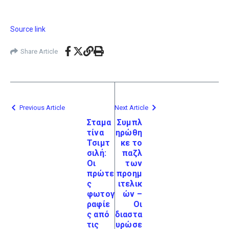
Source link
Share Article
Previous Article
Next Article
Σταμα
Συμπλ
τίνα
ηρώθη
Τσιμτ
κε το
σιλή:
παζλ
Οι
των
πρώτε
προημ
ς
ιτελικ
φωτογ
ών –
ραφίε
Οι
ς από
διαστα
τις
υρώσε