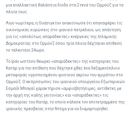
μια εναλλακτική θαλάσσια δίοδο στα Στενά του Ορμούζ για τα
πλοία τους.
Λίγο νωρίτερα, η Ουάσιγκτον ανακοίνωσε ότι επαναφέρει τις
οικονομικές κυρώσεις στο ιρανικό πετρέλαιο, ως απάντηση
για τις «απολύτως απαράδεκτες» ενέργειες της Ισλαμικής
Δημοκρατίας στο Ορμούζ όπου τρία πλοία δέχτηκαν επίθεση
το τελευταίο 24ωρο.
Το Ιράν ωστόσο θεωρεί «απαράδεκτες» της κατηγορίες του
Κατάρ για την επίθεση που δέχτηκε χθες ένα δεξαμενόπλοιο
μεταφοράς υγροποιημένου φυσικού αερίου του εμιράτου στο
Ορμούζ. Ο εκπρόσωπος του ιρανικού υπουργείου Εξωτερικών
Εσμαΐλ Μπαγαΐ χαρακτήρισε «αμφισβητήσιμες, αντίθετες με
την αρχή της καλής γειτονίας» και «απαράδεκτες» τις
κατηγορίες του Κατάρ, το οποίο κάλεσε τον επιτετραμμένο της
ιρανικής πρεσβείας στην Ντόχα για να διαμαρτυρηθεί.