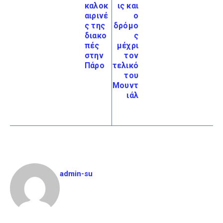
καλοκ
ις και
αιρινέ
ο
ς της
δρόμο
διακο
ς
πές
μέχρι
στην
τον
Πάρο
τελικό
του
Μουντ
ιάλ
admin-su