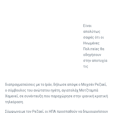
Είναι
απολύτως
σαφές ότι οι
Ηνωμένες
Πολιτείες θα
οδηγήσουν
στην αποτυχία
τις
διαπραγματεύσεις με το Ιράν, δήλωσε απόψε ο Μοχσέν Ρεζαεΐ,
ο σύμβουλος του ανώτατου ηγέτη, αγιατολάχ Μοτζταμπά
Χαμενεΐ, σε συνέντευξη που παραχώρησε στην ιρανική κρατική
τηλεόραση.
Σύμφωνα με τον Ρεζαεΐ, οι ΗΠΑ προσπαθούν να δημιουργήσουν