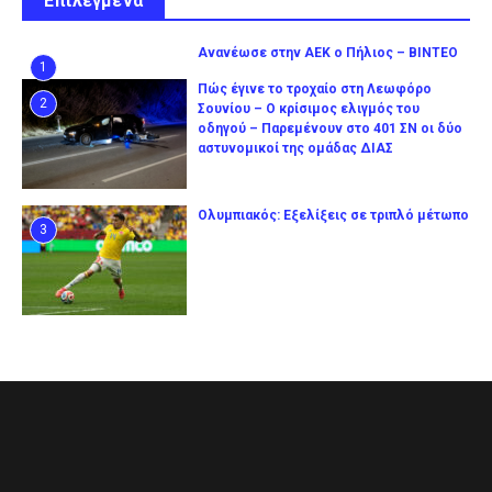
Επιλεγμένα
Ανανέωσε στην ΑΕΚ ο Πήλιος – ΒΙΝΤΕΟ
1
Πώς έγινε το τροχαίο στη Λεωφόρο
2
Σουνίου – Ο κρίσιμος ελιγμός του
οδηγού – Παρεμένουν στο 401 ΣΝ οι δύο
αστυνομικοί της ομάδας ΔΙΑΣ
Ολυμπιακός: Εξελίξεις σε τριπλό μέτωπο
3