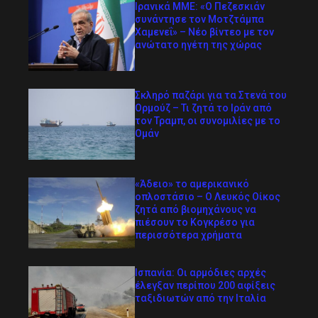
Ιρανικά ΜΜΕ: «Ο Πεζεσκιάν
συνάντησε τον Μοτζτάμπα
Χαμενεΐ» – Νέο βίντεο με τον
ανώτατο ηγέτη της χώρας
Σκληρό παζάρι για τα Στενά του
Ορμούζ – Τι ζητά το Ιράν από
τον Τραμπ, οι συνομιλίες με το
Ομάν
«Άδειο» το αμερικανικό
οπλοστάσιο – Ο Λευκός Οίκος
ζητά από βιομηχάνους να
πιέσουν το Κογκρέσο για
περισσότερα χρήματα
Ισπανία: Οι αρμόδιες αρχές
έλεγξαν περίπου 200 αφίξεις
ταξιδιωτών από την Ιταλία