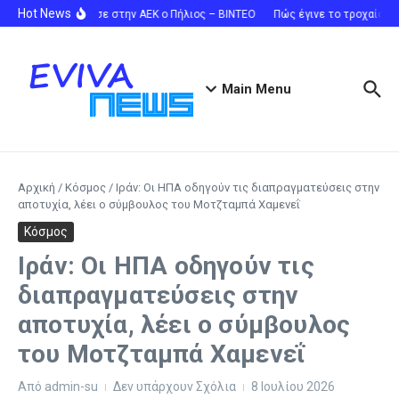
Μετάβαση στο περιεχόμενο
Hot News
Ανανέωσε στην ΑΕΚ ο Πήλιος – ΒΙΝΤΕΟ
Πώς έγινε το τροχαίο στ
Main Menu
Αρχική
/
Κόσμος
/
Ιράν: Οι ΗΠΑ οδηγούν τις διαπραγματεύσεις στην
αποτυχία, λέει ο σύμβουλος του Μοτζταμπά Χαμενεΐ
Κόσμος
Ιράν: Οι ΗΠΑ οδηγούν τις
διαπραγματεύσεις στην
αποτυχία, λέει ο σύμβουλος
του Μοτζταμπά Χαμενεΐ
Από
admin-su
Δεν υπάρχουν Σχόλια
8 Ιουλίου 2026