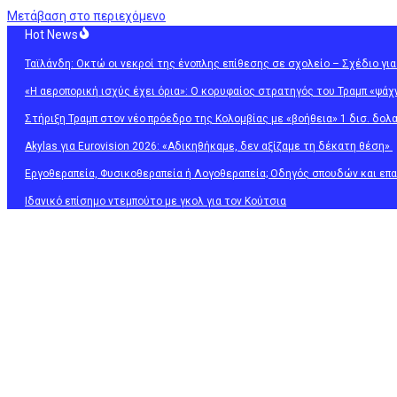
Μετάβαση στο περιεχόμενο
Hot News
Ταϊλάνδη: Οκτώ οι νεκροί της ένοπλης επίθεσης σε σχολείο – Σχέδιο γι
«Η αεροπορική ισχύς έχει όρια»: Ο κορυφαίος στρατηγός του Τραμπ «ψάχν
Στήριξη Τραμπ στον νέο πρόεδρο της Κολομβίας με «βοήθεια» 1 δισ. δολ
Akylas για Eurovision 2026: «Aδικηθήκαμε, δεν αξίζαμε τη δέκατη θέση»
Εργοθεραπεία, Φυσικοθεραπεία ή Λογοθεραπεία; Οδηγός σπουδών και επ
Ιδανικό επίσημο ντεμπούτο με γκολ για τον Κούτσια