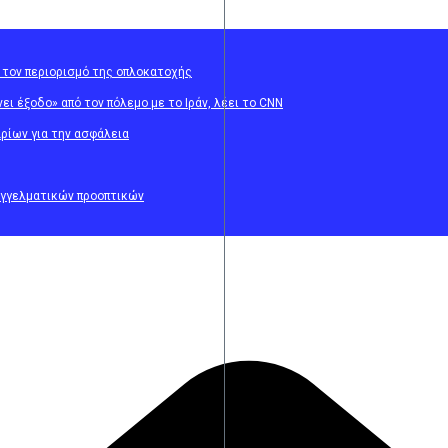
α τον περιορισμό της οπλοκατοχής
ει έξοδο» από τον πόλεμο με το Ιράν, λέει το CNN
αρίων για την ασφάλεια
αγγελματικών προοπτικών