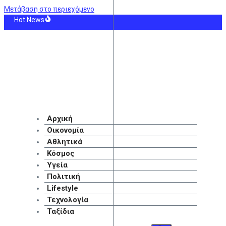
Μετάβαση στο περιεχόμενο
Hot News
γιά στην Αχλαδιά Σητείας – Επιχειρούν δυνάμεις από Λασίθι και Ηράκλειο – 
ς: «Καμίνι» η Ελλάδα με μελτέμια που θα φτάσουν τα 8 μποφόρ – 36 βαθμούς Κ
νδη: Οκτώ οι νεκροί της ένοπλης επίθεσης σε σχολείο – Σχέδιο για τον περιο
οπορική ισχύς έχει όρια»: Ο κορυφαίος στρατηγός του Τραμπ «ψάχνει έξοδο» α
ξη Τραμπ στον νέο πρόεδρο της Κολομβίας με «βοήθεια» 1 δισ. δολαρίων για τ
 για Eurovision 2026: «Aδικηθήκαμε, δεν αξίζαμε τη δέκατη θέση»
Αρχική
Οικονομία
Αθλητικά
Κόσμος
Υγεία
Πολιτική
Lifestyle
Τεχνολογία
Ταξίδια