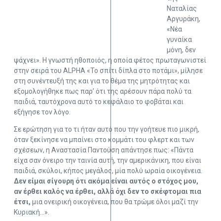
Ναταλίας
Αργυράκη,
«Νέα
γυναίκα
μόνη, δεν
ψάχνει». Η γνωστή ηθοποιός, η οποία φέτος πρωταγωνιστεί
στην σειρά του ALPHA «Το σπίτι δίπλα στο ποτάμι», μίλησε
στη συνέντευξή της και για το θέμα της μητρότητας και
εξομολογήθηκε πως παρ’ ότι της αρέσουν πάρα πολύ τα
παιδιά, ταυτόχρονα αυτό το κεφάλαιο το φοβάται και
εξήγησε τον λόγο.
Σε ερώτηση για το τι ήταν αυτό που την γοήτευε πιο μικρή,
όταν ξεκίνησε να μπαίνει στο κομμάτι του φλερτ και των
σχέσεων, η Αναστασία Παντούση απάντησε πως: «Πάντα
είχα σαν όνειρο την ταινία αυτή, την αμερικάνικη, που είναι
παιδιά, σκύλοι, κήπος μεγάλος, μία πολύ ωραία οικογένεια.
Δεν είμαι σίγουρη ότι ακόμα είναι αυτός ο στόχος μου,
αν έρθει καλός να έρθει, αλλά όχι δεν το σκέφτομαι πια
έτσι,
μια ονειρική οικογένεια, που θα τρώμε όλοι μαζί την
Κυριακή…».