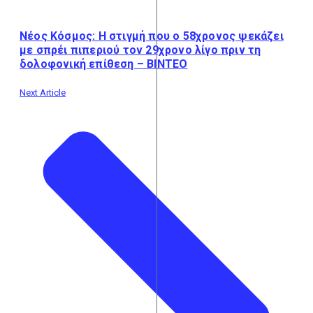
Νέος Κόσμος: Η στιγμή που ο 58χρονος ψεκάζει
με σπρέι πιπεριού τον 29χρονο λίγο πριν τη
δολοφονική επίθεση – ΒΙΝΤΕΟ
Next Article