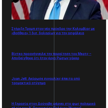
Στήριξη Τραμπ στον νέο πρόεδρο της Κολομβίας με
«βοήθεια» 1 δισ. δολαρίων για την ασφάλεια
Βίντεο προανήγγειλε την παραίτηση του Μερτς –
Αποδείχθηκε ότι ήταν έργο Ρώσων χάκερ
Joan Jett: Ακύρωσε συναυλίες έπειτα από
τρομακτικό ατύχημα
Η ξηρασία στον Δούναβη φέρνει στο φως πολεμικά