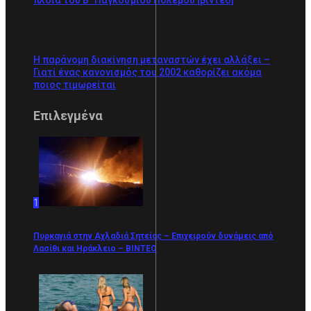
πλοία του Β´ Παγκοσμίου Πολέμου [βίντεο]
Η παράνομη διακίνηση μεταναστών έχει αλλάξει –
Γιατί ένας κανονισμός του 2002 καθορίζει ακόμα
ποιος τιμωρείται
Επιλεγμένα
1
Πυρκαγιά στην Αχλαδιά Σητείας – Επιχειρούν δυνάμεις από
Λασίθι και Ηράκλειο – ΒΙΝΤΕΟ