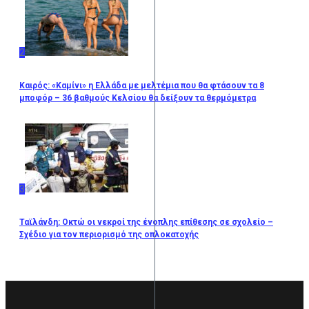
2
Καιρός: «Καμίνι» η Ελλάδα με μελτέμια που θα φτάσουν τα 8
μποφόρ – 36 βαθμούς Κελσίου θα δείξουν τα θερμόμετρα
3
Ταϊλάνδη: Οκτώ οι νεκροί της ένοπλης επίθεσης σε σχολείο –
Σχέδιο για τον περιορισμό της οπλοκατοχής