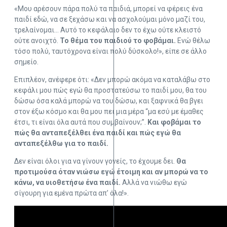
«Μου αρέσουν πάρα πολύ τα παιδιά, μπορεί να φέρεις ένα
παιδί εδώ, να σε ξεχάσω και να ασχολούμαι μόνο μαζί του,
τρελαίνομαι… Αυτό το κεφάλαιο δεν το έχω ούτε κλειστό
ούτε ανοιχτό.
Το θέμα του παιδιού το φοβάμαι.
Ενώ θέλω
τόσο πολύ, ταυτόχρονα είναι πολύ δύσκολο!», είπε σε άλλο
σημείο.
Επιπλέον, ανέφερε ότι: «Δεν μπορώ ακόμα να καταλάβω στο
κεφάλι μου πώς εγώ θα προστατεύσω το παιδί μου, θα του
δώσω όσα καλά μπορώ να του δώσω, και ξαφνικά θα βγει
στον έξω κόσμο και θα μου πει μια μέρα “μα εσύ με έμαθες
έτσι, τι είναι όλα αυτά που συμβαίνουν;”.
Και φοβάμαι το
πώς θα ανταπεξέλθει ένα παιδί και πώς εγώ θα
ανταπεξέλθω για το παιδί.
Δεν είναι όλοι για να γίνουν γονείς, το έχουμε δει.
Θα
προτιμούσα όταν νιώσω εγώ έτοιμη και αν μπορώ να το
κάνω, να υιοθετήσω ένα παιδί.
Αλλά να νιώθω εγώ
σίγουρη για εμένα πρώτα απ’ όλα!».