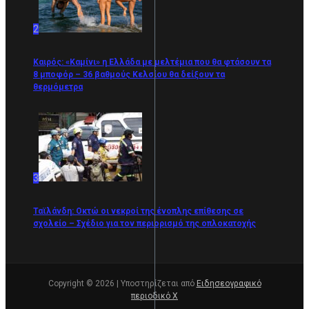
2
Καιρός: «Καμίνι» η Ελλάδα με μελτέμια που θα φτάσουν τα
8 μποφόρ – 36 βαθμούς Κελσίου θα δείξουν τα
θερμόμετρα
3
Ταϊλάνδη: Οκτώ οι νεκροί της ένοπλης επίθεσης σε
σχολείο – Σχέδιο για τον περιορισμό της οπλοκατοχής
Copyright © 2026 | Υποστηρίζεται από
Ειδησεογραφικό
περιοδικό Χ