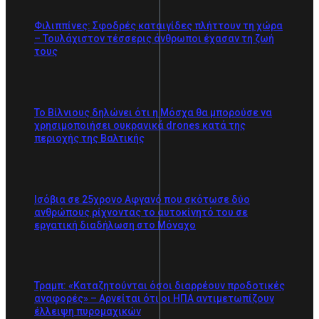
Φιλιππίνες: Σφοδρές καταιγίδες πλήττουν τη χώρα
– Τουλάχιστον τέσσερις άνθρωποι έχασαν τη ζωή
τους
Το Βίλνιους δηλώνει ότι η Μόσχα θα μπορούσε να
χρησιμοποιήσει ουκρανικά drones κατά της
περιοχής της Βαλτικής
Ισόβια σε 25χρονο Αφγανό που σκότωσε δύο
ανθρώπους ρίχνοντας το αυτοκίνητό του σε
εργατική διαδήλωση στο Μόναχο
Τραμπ: «Καταζητούνται όσοι διαρρέουν προδοτικές
αναφορές» – Αρνείται ότι οι ΗΠΑ αντιμετωπίζουν
έλλειψη πυρομαχικών