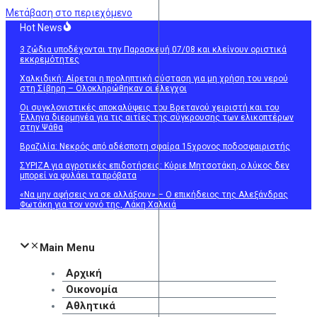
Μετάβαση στο περιεχόμενο
Hot News
3 ζώδια υποδέχονται την Παρασκευή 07/08 και κλείνουν οριστικά
εκκρεμότητες
Χαλκιδική: Αίρεται η προληπτική σύσταση για μη χρήση του νερού
στη Σίβηρη – Ολοκληρώθηκαν οι έλεγχοι
Οι συγκλονιστικές αποκαλύψεις του Βρετανού χειριστή και του
Έλληνα διερμηνέα για τις αιτίες της σύγκρουσης των ελικοπτέρων
στην Ψάθα
Βραζιλία: Νεκρός από αδέσποτη σφαίρα 15χρονος ποδοσφαιριστής
ΣΥΡΙΖΑ για αγροτικές επιδοτήσεις: Κύριε Μητσοτάκη, ο λύκος δεν
μπορεί να φυλάει τα πρόβατα
«Να μην αφήσεις να σε αλλάξουν» – Ο επικήδειος της Αλεξάνδρας
Φωτάκη για τον νονό της, Λάκη Χαλκιά
Main Menu
Αρχική
Οικονομία
Αθλητικά