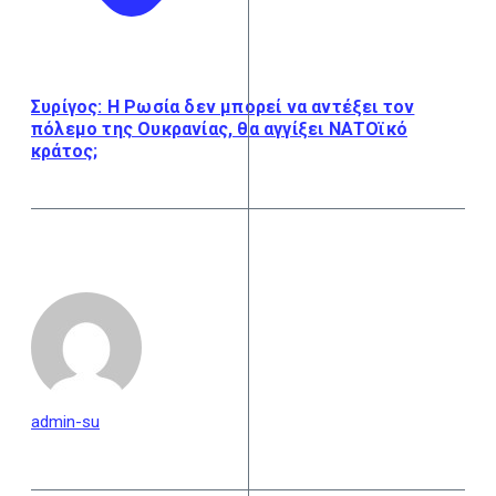
Συρίγος: Η Ρωσία δεν μπορεί να αντέξει τον
πόλεμο της Ουκρανίας, θα αγγίξει ΝΑΤΟϊκό
κράτος;
admin-su