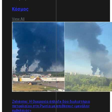
Κόσμος
View All
Ζελένσκι: Η Ουκρανία έπληξε δύο διυλιστήρια
πετρελαίου στη Ρωσία με επιθέσεις «μεγάλης
εμβέλειας»