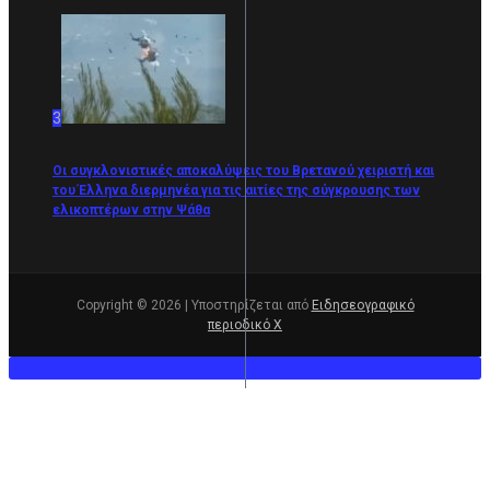
3
Οι συγκλονιστικές αποκαλύψεις του Βρετανού χειριστή και
του Έλληνα διερμηνέα για τις αιτίες της σύγκρουσης των
ελικοπτέρων στην Ψάθα
Copyright © 2026 | Υποστηρίζεται από
Ειδησεογραφικό
περιοδικό Χ