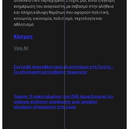
αποκλειστικό περιεχόμενο. Στόχος μας είναι η έγκυρη
ενημέρωση του αναγνώστη, με σεβασμό στην αλήθεια
και πλήρη κάλυψη θεμάτων που αφορούν πολιτική,
κοινωνία, οικονομία, πολιτισμό, τεχνολογία και
αθλητισμό.
Κόσμος
View All
Συντριβή πυροσβεστικού ελικοπτέρου στη Γιούτα –
Σε επιχείρηση κατάσβεσης πυρκαγιάς
Υεμένη: Ο απεσταλμένος του ΟΗΕ προειδοποιεί ότι
υπάρχει κίνδυνος ανανέωσης μιας μεγάλης
κλίμακας σύγκρουσης στη χώρα