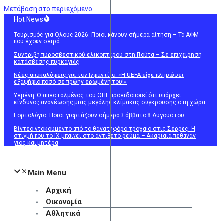
Μετάβαση στο περιεχόμενο
Hot News
Τουρισμός για Όλους 2026: Ποιοι κάνουν σήμερα αίτηση – Τα ΑΦΜ
που έχουν σειρά
Συντριβή πυροσβεστικού ελικοπτέρου στη Γιούτα – Σε επιχείρηση
κατάσβεσης πυρκαγιάς
Νέες αποκαλύψεις για τον Ινφαντίνο: «Η UEFA είχε πληρώσει
εξαψήφιο ποσό σε πρώην ερωμένη του!»
Υεμένη: Ο απεσταλμένος του ΟΗΕ προειδοποιεί ότι υπάρχει
κίνδυνος ανανέωσης μιας μεγάλης κλίμακας σύγκρουσης στη χώρα
Εορτολόγιο: Ποιοι γιορτάζουν σήμερα Σάββατο 8 Αυγούστου
Βίντεο-ντοκουμέντο από το θανατηφόρο τροχαίο στις Σέρρες: Η
στιγμή που το ΙΧ μπαίνει στο αντίθετο ρεύμα – Ακαριαία πέθαναν
γιος και μητέρα
Main Menu
Αρχική
Οικονομία
Αθλητικά