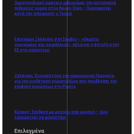
Ομοσπονδιακό εφετείο μπλοκάρει την κατασκευή
αίθουσας χορού στον Λευκό Οίκο – Προσφεύγει
κατά της απόφασης ο Τραμπ
Επίσκεψη Ζελένσκι στη Σερβία – «Θέματα
οικονομίας και ασφάλειας», αλλά και η ένταξη στην
ΕΕ στο επίκεντρο
Ζελένσκι: Ευχαρίστησε την αμερικανική Γερουσία
για την υιοθέτηση νομοσχεδίου που προβλέπει την
επιβολή κυρώσεων στη Ρωσία
Κύπρος: Επίθεση με μαχαίρι από μοναχό – Δύο
τραυματίες σε μοναστήρι
Επιλεγμένα