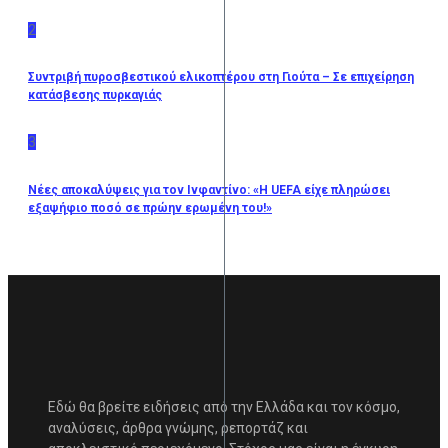
2
Συντριβή πυροσβεστικού ελικοπτέρου στη Γιούτα – Σε επιχείρηση
κατάσβεσης πυρκαγιάς
3
Νέες αποκαλύψεις για τον Ινφαντίνο: «Η UEFA είχε πληρώσει
εξαψήφιο ποσό σε πρώην ερωμένη του!»
Εδώ θα βρείτε ειδήσεις από την Ελλάδα και τον κόσμο,
αναλύσεις, άρθρα γνώμης, ρεπορτάζ και