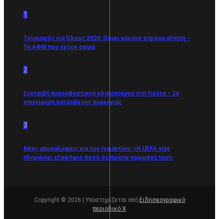
1
Τουρισμός για Όλους 2026: Ποιοι κάνουν σήμερα αίτηση –
Τα ΑΦΜ που έχουν σειρά
2
Συντριβή πυροσβεστικού ελικοπτέρου στη Γιούτα – Σε
επιχείρηση κατάσβεσης πυρκαγιάς
3
Νέες αποκαλύψεις για τον Ινφαντίνο: «Η UEFA είχε
πληρώσει εξαψήφιο ποσό σε πρώην ερωμένη του!»
Copyright © 2026 | Υποστηρίζεται από
Ειδησεογραφικό
περιοδικό Χ