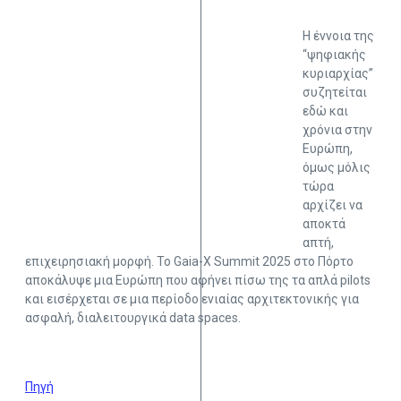
Η έννοια της
“ψηφιακής
κυριαρχίας”
συζητείται
εδώ και
χρόνια στην
Ευρώπη,
όμως μόλις
τώρα
αρχίζει να
αποκτά
απτή,
επιχειρησιακή μορφή. Το Gaia-X Summit 2025 στο Πόρτο
αποκάλυψε μια Ευρώπη που αφήνει πίσω της τα απλά pilots
και εισέρχεται σε μια περίοδο ενιαίας αρχιτεκτονικής για
ασφαλή, διαλειτουργικά data spaces.
Πηγή