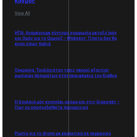
Κόσμος
View All
ΗΠΑ: Αναμένουμε σύντομα συμφωνία μεταξύ Ιράν
και Ομάν για το Ορμούζ – Μπέσεντ: Τίποτα δεν θα
είναι όπως παλιά
Ουκρανία: Τουλάχιστον τρεις νεκροί εξαιτίας
ρωσικών πληγμάτων στην περιφέρεια του Κιέβου
Η δουλειά μάς κυνηγάει ακόμα και στις διακοπές –
Πώς να αποσυνδεθείτε πραγματικά
Ρωσία για το drone με εκρηκτικά σε γερμανικό