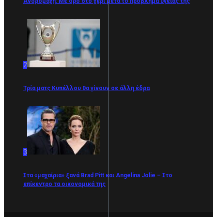
Ανδρομάχη: Με ορό στο χέρι μετά το πρόβλημα υγείας της
2
Τρία ματς Κυπέλλου θα γίνουν σε άλλη έδρα
3
Στα «μαχαίρια» ξανά Brad Pitt και Angelina Jolie – Στο
επίκεντρο τα οικονομικά της