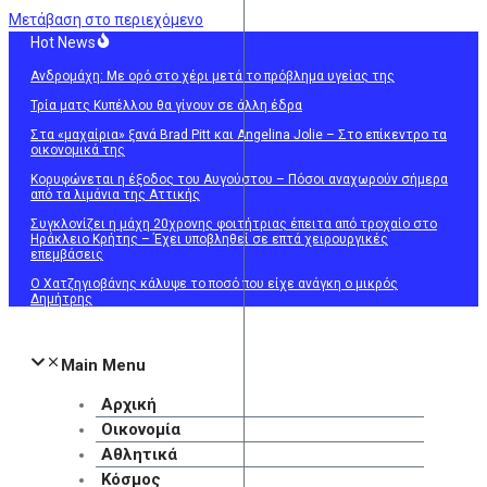
Μετάβαση στο περιεχόμενο
Hot News
Ανδρομάχη: Με ορό στο χέρι μετά το πρόβλημα υγείας της
Τρία ματς Κυπέλλου θα γίνουν σε άλλη έδρα
Στα «μαχαίρια» ξανά Brad Pitt και Angelina Jolie – Στο επίκεντρο τα
οικονομικά της
Κορυφώνεται η έξοδος του Αυγούστου – Πόσοι αναχωρούν σήμερα
από τα λιμάνια της Αττικής
Συγκλονίζει η μάχη 20χρονης φοιτήτριας έπειτα από τροχαίο στο
Ηράκλειο Κρήτης – Έχει υποβληθεί σε επτά χειρουργικές
επεμβάσεις
Ο Χατζηγιοβάνης κάλυψε το ποσό που είχε ανάγκη ο μικρός
Δημήτρης
Main Menu
Αρχική
Οικονομία
Αθλητικά
Κόσμος