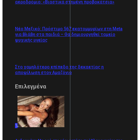
αεροδρόμιο: «Βιαστικά στημένη προβοκάτσια»
Νέο Μεξικό: Πρόστιμο 567 εκατομμυρίων στη Meta
για βλάβη στα παιδιά – Θα δημιουργηθεί ταμείο
ψυχικής υγείας
Στο χαμηλότερο επίπεδο της δεκαετίας η
αποψίλωση στον Αμαζόνιο
Επιλεγμένα
1