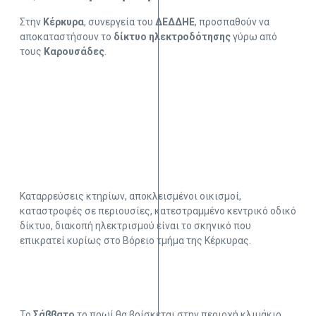
Στην
Κέρκυρα
, συνεργεία του
ΔΕΔΔΗΕ
, προσπαθούν να
αποκαταστήσουν το
δίκτυο ηλεκτροδότησης
γύρω από
τους
Καρουσάδες
.
Καταρρεύσεις κτηρίων, αποκλεισμένοι οικισμοί,
καταστροφές σε περιουσίες, κατεστραμμένο κεντρικό οδικό
δίκτυο, διακοπή ηλεκτρισμού είναι το σκηνικό που
επικρατεί κυρίως στο Βόρειο τμήμα της Κέρκυρας.
Το
Σάββατο
το πρωί θα βρίσκεται στην περιοχή κλιμάκιο