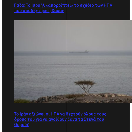
Γάζα: Το Ισραήλ «απορρίπτει» το σχέδιο των ΗΠΑ
που αποδέχτηκε η Χαμάς
Το Ιράν αξιώνει οι ΗΠΑ να δεχτούν όλους τους
όρους του για να ανοίξουν ξανά τα Στενά του
Ορμούζ