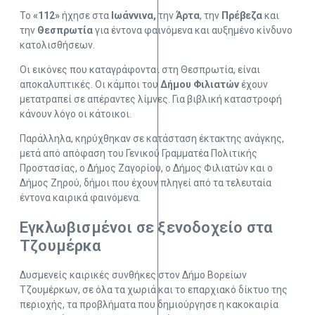
Το
«112»
ήχησε στα
Ιωάννινα,
την
Άρτα
, την
Πρέβεζα
και
την
Θεσπρωτία
για έντονα φαινόμενα και αυξημένο κίνδυνο
κατολισθήσεων.
Οι εικόνες που καταγράφονται στη Θεσπρωτία, είναι
αποκαλυπτικές. Οι κάμποι του
Δήμου
Φιλιατών
έχουν
μετατραπεί σε απέραντες λίμνες. Για βιβλική καταστροφή
κάνουν λόγο οι κάτοικοι.
Παράλληλα, κηρύχθηκαν σε κατάσταση έκτακτης ανάγκης,
μετά από απόφαση του Γενικού Γραμματέα Πολιτικής
Προστασίας, ο Δήμος Ζαγορίου, ο Δήμος Φιλιατών και ο
Δήμος Ζηρού, δήμοι που έχουν πληγεί από τα τελευταία
έντονα καιρικά φαινόμενα.
Εγκλωβισμένοι σε ξενοδοχείο στα
Τζουμέρκα
Δυσμενείς καιρικές συνθήκες στον Δήμο Βορείων
Τζουμέρκων, σε όλα τα χωριά και το επαρχιακό δίκτυο της
περιοχής, τα προβλήματα που δημιούργησε η κακοκαιρία