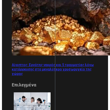
Αίγυπτος: Εργάτης νεκρός και 5 τραυματίες λόγω
κατάρρευσης στο μεγαλύτερο χρυσωρυχείο της
χώρας
Επιλεγμένα