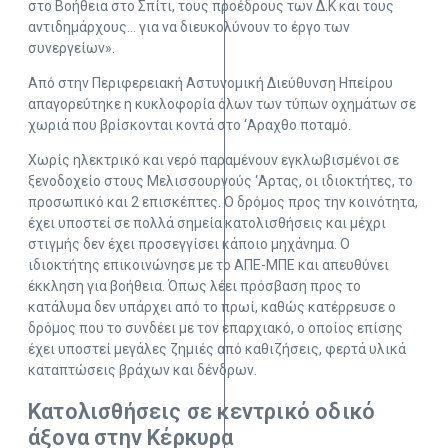
στο Βοήθεια στο Σπίτι, τους προέδρους των Δ.Κ και τους
αντιδημάρχους… για να διευκολύνουν το έργο των
συνεργείων».
Από στην Περιφερειακή Αστυνομική Διεύθυνση Ηπείρου
απαγορεύτηκε η κυκλοφορία όλων των τύπων οχημάτων σε
χωριά που βρίσκονται κοντά στο ‘Αραχθο ποταμό.
Χωρίς ηλεκτρικό και νερό παραμένουν εγκλωβισμένοι σε
ξενοδοχείο στους Μελισσουργούς ‘Αρτας, οι ιδιοκτήτες, το
προσωπικό και 2 επισκέπτες. Ο δρόμος προς την κοινότητα,
έχει υποστεί σε πολλά σημεία κατολισθήσεις και μέχρι
στιγμής δεν έχει προσεγγίσει κάποιο μηχάνημα. Ο
ιδιοκτήτης επικοινώνησε με το ΑΠΕ-ΜΠΕ και απευθύνει
έκκληση για βοήθεια. Όπως λέει πρόσβαση προς το
κατάλυμα δεν υπάρχει από το πρωί, καθώς κατέρρευσε ο
δρόμος που το συνδέει με τον επαρχιακό, ο οποίος επίσης
έχει υποστεί μεγάλες ζημιές από καθιζήσεις, φερτά υλικά
καταπτώσεις βράχων και δένδρων.
Κατολισθήσεις σε κεντρικό οδικό
άξονα στην Κέρκυρα