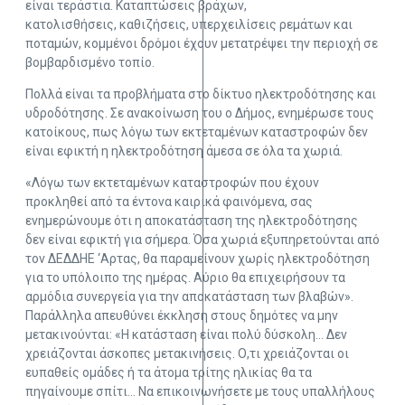
είναι τεράστια. Καταπτώσεις βράχων,
κατολισθήσεις, καθιζήσεις, υπερχειλίσεις ρεμάτων και
ποταμών, κομμένοι δρόμοι έχουν μετατρέψει την περιοχή σε
βομβαρδισμένο τοπίο.
Πολλά είναι τα προβλήματα στο δίκτυο ηλεκτροδότησης και
υδροδότησης. Σε ανακοίνωση του ο Δήμος, ενημέρωσε τους
κατοίκους, πως λόγω των εκτεταμένων καταστροφών δεν
είναι εφικτή η ηλεκτροδότηση άμεσα σε όλα τα χωριά.
«Λόγω των εκτεταμένων καταστροφών που έχουν
προκληθεί από τα έντονα καιρικά φαινόμενα, σας
ενημερώνουμε ότι η αποκατάσταση της ηλεκτροδότησης
δεν είναι εφικτή για σήμερα. Όσα χωριά εξυπηρετούνται από
τον ΔΕΔΔΗΕ ‘Αρτας, θα παραμείνουν χωρίς ηλεκτροδότηση
για το υπόλοιπο της ημέρας. Αύριο θα επιχειρήσουν τα
αρμόδια συνεργεία για την αποκατάσταση των βλαβών».
Παράλληλα απευθύνει έκκληση στους δημότες να μην
μετακινούνται: «Η κατάσταση είναι πολύ δύσκολη… Δεν
χρειάζονται άσκοπες μετακινήσεις. Ο,τι χρειάζονται οι
ευπαθείς ομάδες ή τα άτομα τρίτης ηλικίας θα τα
πηγαίνουμε σπίτι… Να επικοινωνήσετε με τους υπαλλήλους