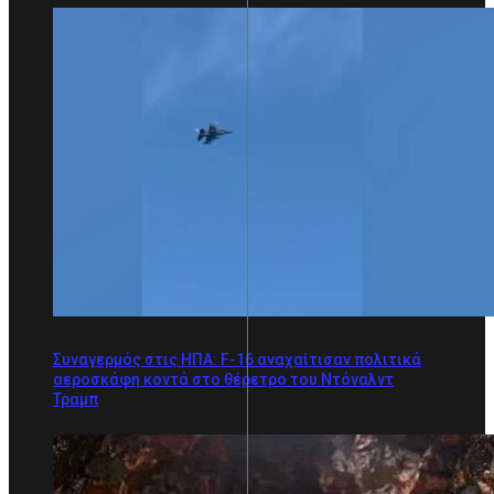
Συναγερμός στις ΗΠΑ: F-16 αναχαίτισαν πολιτικά
αεροσκάφη κοντά στο θέρετρο του Ντόναλντ
Τραμπ