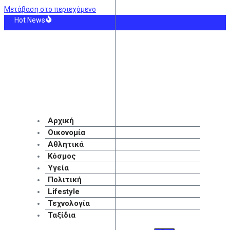
Μετάβαση στο περιεχόμενο
Hot News
ευτική στο Ευρωπαϊκό Πανεπιστήμιο Κύπρου: Σπουδές με προοπτική στην Κύπρ
 φαινόμενο στη φωτιά στο Μουζάκι – Ανεμοστρόβιλος σχηματίστηκε μέσα στ
ης Ακράμ Μπουράς: «Είμαστε σε διαπραγματεύσεις με την ΑΕΚ»
ταρχικά προσωποπαγές διευθυντήριο»: Νέα αποχώρηση στελέχους από το κό
 Οι τελευταίοι που θυμούνται την παλιά γειτονιά
 Visa: Ποιοι ξένοι αγοράζουν ακίνητα στην Ελλάδα – Γιατί υποχωρεί το ενδιαφ
Αρχική
Οικονομία
Αθλητικά
Κόσμος
Υγεία
Πολιτική
Lifestyle
Τεχνολογία
Ταξίδια