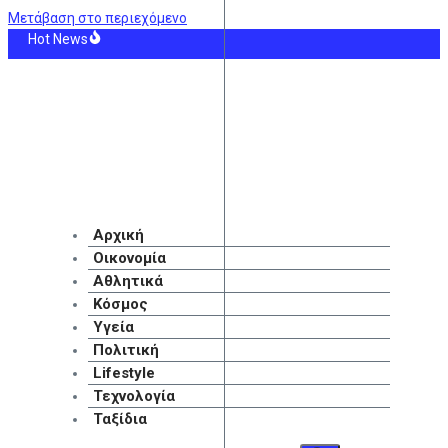
Μετάβαση στο περιεχόμενο
Hot News
άνδη: Νέο βίντεο από την ένοπλη επίθεση του 14χρονου μαθητή στο σχολείο τ
ειψη διαφάνειας για τους Έλληνες διαιτητές στα ντέρμπι: Τι δεν εξήγησαν Γκ
ριστος ο John Goodman μετά την απώλεια 91 κιλών – Σόκαρε τους θαυμαστές
να Βερνίκου: Πόζαρε με έναν λαγοκέφαλο στο χέρι και έστειλε το δικό της μ
σήμερα 8 Αυγούστου: Η «ληστεία του αιώνα» – Το ψεύτικο κόκκινο σήμα που στ
ναλ: Πήρε και Γκιμαράες με 87 εκατ. ευρώ
Αρχική
Οικονομία
Αθλητικά
Κόσμος
Υγεία
Πολιτική
Lifestyle
Τεχνολογία
Ταξίδια