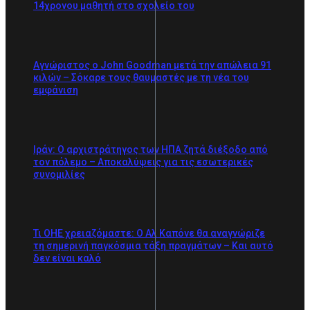
14χρονου μαθητή στο σχολείο του
Αγνώριστος ο John Goodman μετά την απώλεια 91
κιλών – Σόκαρε τους θαυμαστές με τη νέα του
εμφάνιση
Ιράν: Ο αρχιστράτηγος των ΗΠΑ ζητά διέξοδο από
τον πόλεμο – Αποκαλύψεις για τις εσωτερικές
συνομιλίες
Τι ΟΗΕ χρειαζόμαστε: Ο Αλ Καπόνε θα αναγνώριζε
τη σημερινή παγκόσμια τάξη πραγμάτων – Και αυτό
δεν είναι καλό