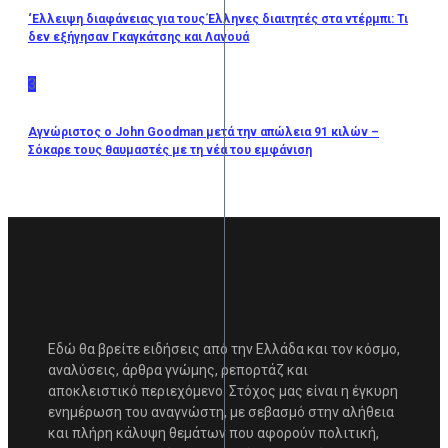
‘Ελλειψη διαφάνειας για τους Έλληνες διαιτητές στα ντέρμπι: Τι
δεν εξήγησαν Γκαγκάτσης και Λανουά
3
Αγνώριστος ο John Goodman μετά την απώλεια 91 κιλών –
Σόκαρε τους θαυμαστές με τη νέα του εμφάνιση
Εδώ θα βρείτε ειδήσεις από την Ελλάδα και τον κόσμο,
αναλύσεις, άρθρα γνώμης, ρεπορτάζ και
αποκλειστικό περιεχόμενο. Στόχος μας είναι η έγκυρη
ενημέρωση του αναγνώστη, με σεβασμό στην αλήθεια
και πλήρη κάλυψη θεμάτων που αφορούν πολιτική,