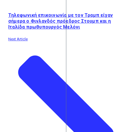
Τηλεφωνική επικοινωνία με τον Τραμπ είχαν
σήμερα ο Φινλανδός πρόεδρος Στουμπ και η
Ιταλίδα πρωθυπουργός Μελόνι
Next Article