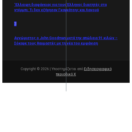
‘Ελλειψη διαφάνειας για τους Έλληνες διαιτητές στα
ντέρμπι: Τι δεν εξήγησαν Γκαγκάτσης και Λανουά
3
Αγνώριστος ο John Goodman μετά την απώλεια 91 κιλών –
Σόκαρε τους θαυμαστές με τη νέα του εμφάνιση
Copyright © 2026 | Υποστηρίζεται από
Ειδησεογραφικό
περιοδικό Χ